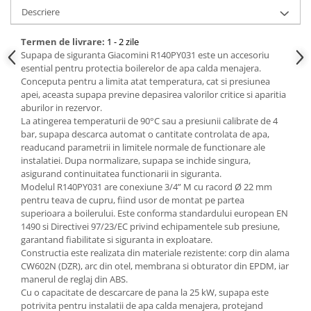
Descriere
Termen de livrare:
1 - 2 zile
Supapa de siguranta Giacomini R140PY031 este un accesoriu
esential pentru protectia boilerelor de apa calda menajera.
Conceputa pentru a limita atat temperatura, cat si presiunea
apei, aceasta supapa previne depasirea valorilor critice si aparitia
aburilor in rezervor.
La atingerea temperaturii de 90°C sau a presiunii calibrate de 4
bar, supapa descarca automat o cantitate controlata de apa,
readucand parametrii in limitele normale de functionare ale
instalatiei. Dupa normalizare, supapa se inchide singura,
asigurand continuitatea functionarii in siguranta.
Modelul R140PY031 are conexiune 3/4” M cu racord Ø 22 mm
pentru teava de cupru, fiind usor de montat pe partea
superioara a boilerului. Este conforma standardului european EN
1490 si Directivei 97/23/EC privind echipamentele sub presiune,
garantand fiabilitate si siguranta in exploatare.
Constructia este realizata din materiale rezistente: corp din alama
CW602N (DZR), arc din otel, membrana si obturator din EPDM, iar
manerul de reglaj din ABS.
Cu o capacitate de descarcare de pana la 25 kW, supapa este
potrivita pentru instalatii de apa calda menajera, protejand