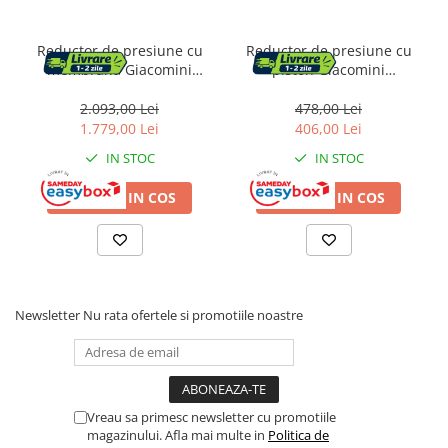
Reductor de presiune cu
Reductor de presiune cu
membrana Giacomini
piston Giacomini
R153MY007, filet interior, G
R153PX006, 1 1/4", filet
1" 1/2, 1.5-7 bar, alama CR,
interior, 1-5.5 bar, PN25,
2.093,00 Lei
478,00 Lei
PN25, pentru apa potabila
alama nichelata
1.779,00 Lei
406,00 Lei
si aer comprimat
IN STOC
IN STOC
ADAUGA IN COS
ADAUGA IN COS
Newsletter
Nu rata ofertele si promotiile noastre
Vreau sa primesc newsletter cu promotiile
magazinului. Afla mai multe in
Politica de