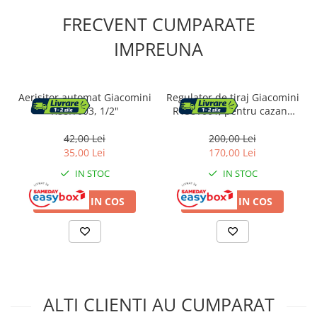
FRECVENT CUMPARATE
IMPREUNA
Aerisitor automat Giacomini
Regulator de tiraj Giacomini
R88IY003, 1/2"
R158Y001, pentru cazane
pe combustibil solid,
conexiune 3/4” filet exterior,
42,00 Lei
200,00 Lei
interval 30-100°C
35,00 Lei
170,00 Lei
IN STOC
IN STOC
ADAUGA IN COS
ADAUGA IN COS
ALTI CLIENTI AU CUMPARAT