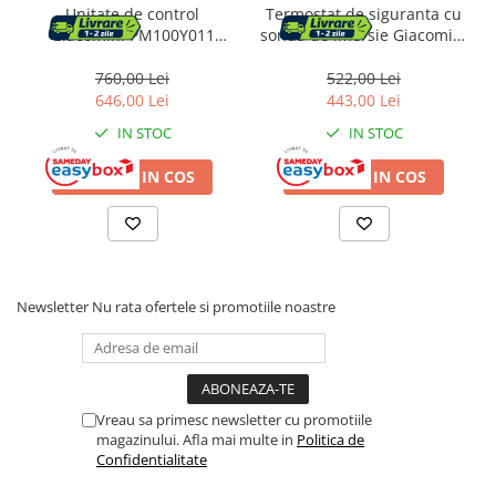
Unitate de control
Termostat de siguranta cu
Giacomini PM100Y011
sonda de imersie Giacomini
pentru incalzire in
K373Y012, 230V, reglaj 40-
pardoseala 8 zone cu
80 C, IP55, cablu 2m
760,00 Lei
522,00 Lei
intarziere pompa 4 minute,
646,00 Lei
443,00 Lei
intrari termostat / iesiri
IN STOC
IN STOC
actuatoare
ADAUGA IN COS
ADAUGA IN COS
Newsletter
Nu rata ofertele si promotiile noastre
Vreau sa primesc newsletter cu promotiile
magazinului. Afla mai multe in
Politica de
Confidentialitate