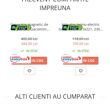
IMPREUNA
Separator magnetic de
Actuator termo-electric
impuritati Giacomini
Giacomini R473X221, 230V,
R146CKX114, orientabil,
normal inchis, pentru
3/4", pentru instalatii de
distribuitoare si robineti
405,00 Lei
118,00 Lei
incalzire si racire
344,00 Lei
100,00 Lei
IN STOC
IN STOC
ADAUGA IN COS
ADAUGA IN COS
ALTI CLIENTI AU CUMPARAT