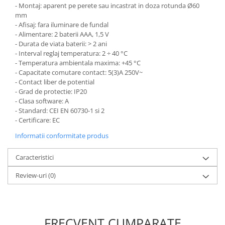
- Montaj: aparent pe perete sau incastrat in doza rotunda Ø60
mm
- Afisaj: fara iluminare de fundal
- Alimentare: 2 baterii AAA, 1,5 V
- Durata de viata baterii: > 2 ani
- Interval reglaj temperatura: 2 ÷ 40 °C
- Temperatura ambientala maxima: +45 °C
- Capacitate comutare contact: 5(3)A 250V~
- Contact liber de potential
- Grad de protectie: IP20
- Clasa software: A
- Standard: CEI EN 60730-1 si 2
- Certificare: EC
Informatii conformitate produs
Caracteristici
Review-uri
(0)
FRECVENT CUMPARATE