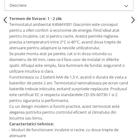
Descriere
Termen de livrare:
1 - 2 zile
Termostatul ambiental K494AY001 Giacomini este conceput
pentru a oferi confort si economie de energie, fiind ideal atat
pentru incalzire, cat si pentru racire. Acesta permite reglarea
precisa a temperaturii intre 2°C si 40°C, avand doua trepte de
atenuare pentru adaptare la nevoile utilizatorului.
Se poate monta atat pe perete, cat si in doza rotunda cu
diametru de 60 mm, ceea ce il face usor de instalat in diferite
spatii. Afisajul este simplu, fara iluminare de fundal, asigurand o
utilizare intuitiva si clara.
Functioneaza cu 2 baterii AAA de 1,5 V, avand o durata de viata a
bateriilor de peste 2 ani. Termostatul semnalizeaza pe ecran cand
bateriile trebuie inlocuite, evitand surprizele neplacute. Produsul
este certificat EC si respecta standardele CEI EN 60730-1 si 2
pentru siguranta si performanta.
Cu un design modern si functii practice, acest termostat este
alegerea potrivita pentru controlul eficient al climatului din
locuinta sau birou.
Caracteristici tehnice:
- Moduri de functionare: incalzire si racire, cu doua trepte de
atenuare