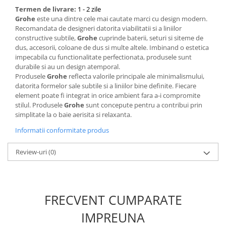
Termen de livrare:
1 - 2 zile
Grohe
este una dintre cele mai cautate marci cu design modern.
Recomandata de designeri datorita viabilitatii si a liniilor
constructive subtile,
Grohe
cuprinde baterii, seturi si siteme de
dus, accesorii, coloane de dus si multe altele. Imbinand o estetica
impecabila cu functionalitate perfectionata, produsele sunt
durabile si au un design atemporal.
Produsele
Grohe
reflecta valorile principale ale minimalismului,
datorita formelor sale subtile si a liniilor bine definite. Fiecare
element poate fi integrat in orice ambient fara a-i compromite
stilul. Produsele
Grohe
sunt concepute pentru a contribui prin
simplitate la o baie aerisita si relaxanta.
Informatii conformitate produs
Review-uri
(0)
FRECVENT CUMPARATE
IMPREUNA