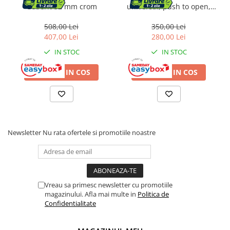
Geberit 52 mm crom
universal, push to open,
crom, 152.071.21.1
508,00 Lei
350,00 Lei
407,00 Lei
280,00 Lei
IN STOC
IN STOC
ADAUGA IN COS
ADAUGA IN COS
Newsletter
Nu rata ofertele si promotiile noastre
Vreau sa primesc newsletter cu promotiile
magazinului. Afla mai multe in
Politica de
Confidentialitate