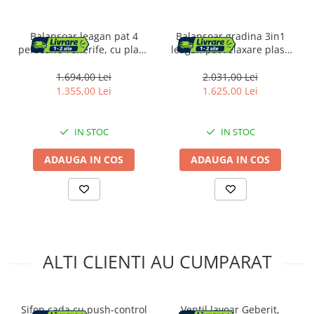
Balansoar leagan pat 4
Balansoar gradina 3in1
persoane Tenerife, cu plasa
leagan pat relaxare plasa
anti-insecte, sarcina 320kg
anti-insecte, 226x126x192
cm, gri si maro
1.694,00 Lei
2.031,00 Lei
1.355,00 Lei
1.625,00 Lei
IN STOC
IN STOC
ADAUGA IN COS
ADAUGA IN COS
ALTI CLIENTI AU CUMPARAT
Sifon cada cu push-control
Ventil lavoar Geberit,