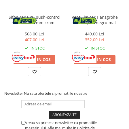
Radio cu ceas & portabile
Dormitor & birou
Sifon cada cu push-control
Ventil lavoar Hansgrohe
Geberit 52 mm crom
Push-Open negru mat
Mobila dormitor
508,00 Lei
449,00 Lei
Dulapuri dormitor
407,00 Lei
352,00 Lei
IN STOC
IN STOC
Mese toaleta si oglinzi
ADAUGA IN COS
ADAUGA IN COS
Noptiere
Mobila birou
Birouri
Newsletter
Nu rata ofertele si promotiile noastre
Scaune birou
Camera copilului
Mese si scaune pentru copii
Vreau sa primesc newsletter cu promotiile
Fotolii pentru copii
magazinului. Afla mai multe in
Politica de