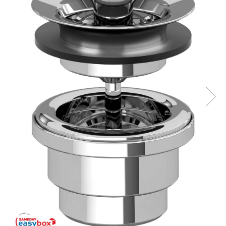
Coloane de dus
Seturi de dus
Sisteme de dus incastrate
Brate si palarii dus
Rigole si scurgere dus
Pare, furtunuri si accesorii
Accesorii dus
Toalete
Seturi WC complete
Rame instalare
Clapete de actionare