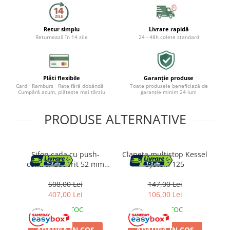
Baza lavoar
Retur simplu
Livrare rapidă
Dulapuri baie
Returnează în 14 zile
24 - 48h colete standard
Mobilier baie
Oglinzi baie
Plăti flexibile
Garanție produse
Card · Ramburs · Rate fără dobândă ·
Toate produsele beneficiază de
Accesorii baie
Cumpără acum, plătește mai târziu
garanție minim 24 luni
PRODUSE ALTERNATIVE
Cuiere si suporturi prosoape
Rafturi si depozitare
Sifon cada cu push-
Clapeta multistop Kessel
Accesorii cada
control Geberit 52 mm
System 125
crom
Accesorii lavoare
508,00 Lei
147,00 Lei
407,00 Lei
106,00 Lei
Cosuri de rufe
IN STOC
IN STOC
Suporturi si accesorii de baie
ADAUGA IN COS
ADAUGA IN COS