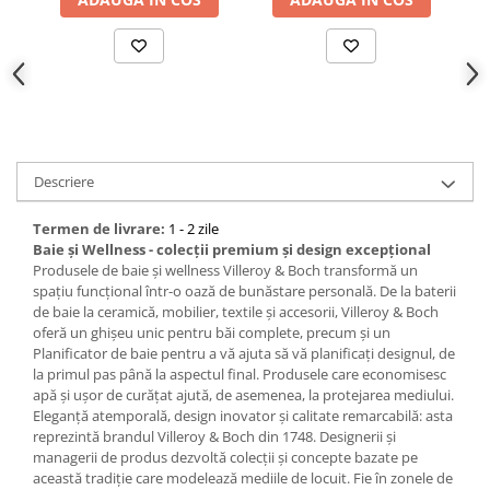
Bucatarie
Mobila bucatarie
Dulapuri si rafturi depozitare
Mese bucatarie si living
Descriere
Termen de livrare:
1 - 2 zile
Mobilier bucatarie
Baie și Wellness - colecții premium și design excepțional
Produsele de baie și wellness Villeroy & Boch transformă un
Scaune bucatarie & living
spațiu funcțional într-o oază de bunăstare personală. De la baterii
Vase & ustensile pentru gatit
de baie la ceramică, mobilier, textile și accesorii, Villeroy & Boch
oferă un ghișeu unic pentru băi complete, precum și un
Tigai si seturi
Planificator de baie pentru a vă ajuta să vă planificați designul, de
Oale si cratite
la primul pas până la aspectul final. Produsele care economisesc
apă și ușor de curățat ajută, de asemenea, la protejarea mediului.
Oale sub presiune
Eleganță atemporală, design inovator și calitate remarcabilă: asta
Tavi
reprezintă brandul Villeroy & Boch din 1748. Designerii și
managerii de produs dezvoltă colecții și concepte bazate pe
Ustensile bucatarie
această tradiție care modelează mediile de locuit. Fie în zonele de
Accesorii pentru bucatarie