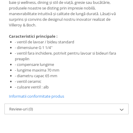
baie și wellness, dining și stil de viață, gresie sau bucătărie,
produsele noastre se disting prin impresie nobilă,
manevrabilitate intuitivă și calitate de lungă durată. Lăsați-vă
Cosuri de gunoi
surprins și convins de designul nostru inovator realizat de
Villeroy & Boch.
Suporturi si accesorii de bucatarie
Caracteristici principale :
Living & hol
- ventil de lavoar / bideu standard
- dimensiune G 1 1/4''
Mobila living
- ventil fara inchidere, potrivit pentru lavoar si bideuri fara
preaplin
- compensare lungime
Comode
- lungime maxima 70 mm
- diametru capac 65 mm
Mese cafea si decorative
- ventil ceramic
- culoare ventil : alb
Rafturi si biblioteci
Informatii conformitate produs
Tabureti si fotolii
Review-uri
(0)
Mobila hol
Cuiere