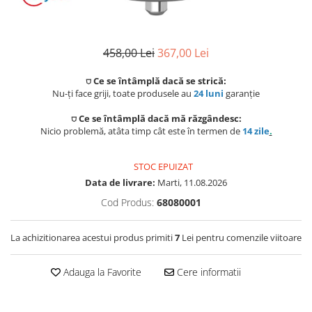
Capace WC
Accesorii WC
458,00 Lei
367,00 Lei
Ingrijire personala
⛉ Ce se întâmplă dacă se strică:
Uscatoare de par
Nu-ți face griji, toate produsele au
24 luni
garanție
⛉ Ce se întâmplă dacă mă răzgândesc:
Placi de indreptat parul
Nicio problemă, atâta timp cât este în termen de
14 zile
.
Perii de par electrice
STOC EPUIZAT
Data de livrare:
Marti, 11.08.2026
Ondulatoare
Cod Produs:
68080001
Epilatoare
La achizitionarea acestui produs primiti
7
Lei pentru comenzile viitoare
Aparate de tuns & ras
Cantare corporale
Adauga la Favorite
Cere informatii
Mobilier pentru baie