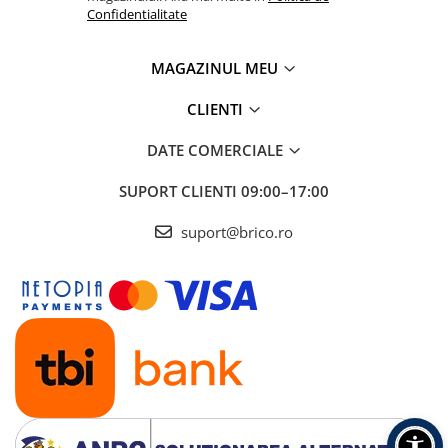
Depozitare jucarii
Confidentialitate
Jucarii si accesorii
MAGAZINUL MEU
Mobila copii
Depozitare si organizare
CLIENTI
DATE COMERCIALE
Cutii organizatoare
SUPORT CLIENTI
09:00–17:00
Garderobe
suport@brico.ro
Organizatoare sertar si dulap
Rafturi depozitare
Umerase si huse haine
Gradina & balcon
Unelte motorizate