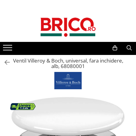
Toate Produsele
Baie
Baterii sanitare
Baterii bucatarie
Ventil Villeroy & Boch, universal, fara inchidere,
alb, 68080001
Baterii chiuveta baie
Baterii cada si dus
Baterii bideu si dus igienic
Accesorii baterii
Sisteme de dus