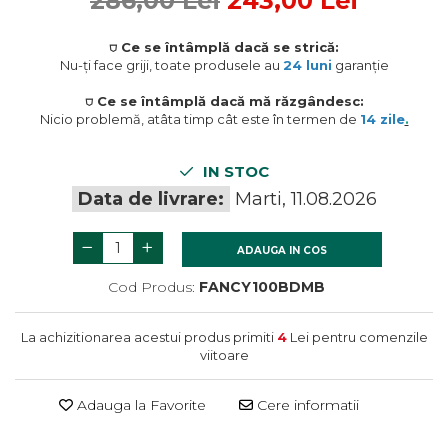
286,00 Lei
243,00 Lei
termometre
Prelate
Dulapuri baie
Accesorii instalatii sanitare
Umbrele
⛉ Ce se întâmplă dacă se strică:
Mobilier baie
Gratare si accesorii
Nu-ți face griji, toate produsele au
24 luni
garanție
Oglinzi baie
Gratare de gradina
Accesorii baie
⛉ Ce se întâmplă dacă mă răzgândesc:
Nicio problemă, atâta timp cât este în termen de
14 zile
.
Cuiere si suporturi prosoape
Rafturi si depozitare
IN STOC
Accesorii cada
Data de livrare:
Marti, 11.08.2026
Accesorii lavoare
Cosuri de rufe
ADAUGA IN COS
Suporturi si accesorii de baie
Cod Produs:
FANCY100BDMB
La achizitionarea acestui produs primiti
4
Lei pentru comenzile
viitoare
Adauga la Favorite
Cere informatii