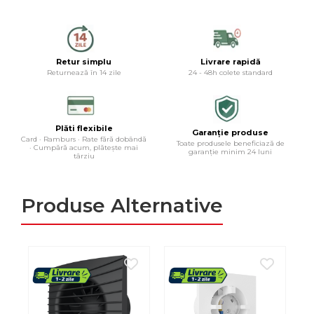
Retur simplu
Livrare rapidă
Returnează în 14 zile
24 - 48h colete standard
Plăti flexibile
Garanție produse
Card · Ramburs · Rate fără dobândă
Toate produsele beneficiază de
· Cumpără acum, plătește mai
garanție minim 24 luni
târziu
Produse Alternative