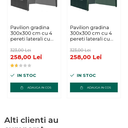
Pavilion gradina
Pavilion gradina
300x300 cm cu 4
300x300 cm cu 4
pereti laterali cu
pereti laterali cu
ferestre, PE
ferestre, PE
110g/m2
110g/m2
323,00 Lei
323,00 Lei
impermeabil,
impermeabil,
258,00 Lei
258,00 Lei
cadru otel, gri
cadru otel, verde
IN STOC
IN STOC
ADAUGA IN COS
ADAUGA IN COS
Alti clienti au