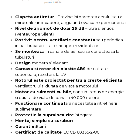
Clapeta antiretur
- Previne intoarcerea aerului sau a
mirosurilor in incapere, asigurand evacuare permanenta.
Nivel de zgomot de doar 25 dB
– ultra silentios
(Venteurope Silent)
Potrivit pentru ventilatie constanta
sau periodica
in bai, bucatarii si alte incaperi rezidentiale
Se monteaza
in canale de aer sau se conecteaza la
tubulaturi
Design
modern si elegant
Carcasa si rotor din plastic ABS
de calitate
superioara, rezistent la UV
Rotorul este proiectat pentru a creste eficienta
ventilatorului si durata de viata a motorului
Motor cu rulmenti cu bile
, consum redus de energie
si durata de viata de pana la 40.000 de ore
Functionare continua
fara necesitatea intretinerii
suplimentare
Protectie la supraincalzire
integrata
Montaj simplu cu suruburi
Garantie 5 ani
Certificat de calitate
IEC CB 60335-2-80