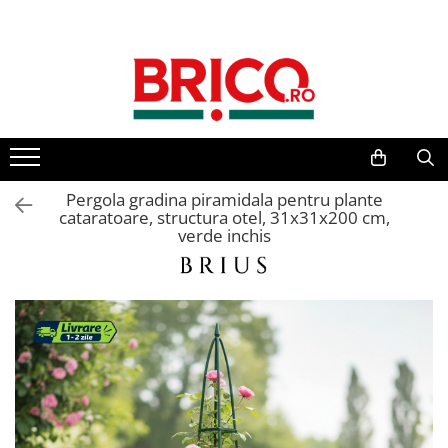
Toate Produsele
Baie
Baterii sanitare
Baterii bucatarie
Pergola gradina piramidala pentru plante
cataratoare, structura otel, 31x31x200 cm,
verde inchis
Baterii chiuveta baie
Baterii cada si dus
Baterii bideu si dus igienic
Accesorii baterii
Sisteme de dus