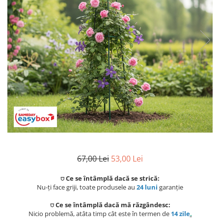
Coloane de dus
Seturi de dus
Sisteme de dus incastrate
Brate si palarii dus
Rigole si scurgere dus
Pare, furtunuri si accesorii
Accesorii dus
Toalete
Seturi WC complete
67,00 Lei
53,00 Lei
Rame instalare
⛉ Ce se întâmplă dacă se strică:
Nu-ți face griji, toate produsele au
24 luni
garanție
Clapete de actionare
⛉ Ce se întâmplă dacă mă răzgândesc:
Nicio problemă, atâta timp cât este în termen de
14 zile
.