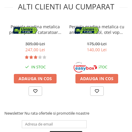
Radio cu ceas & portabile
ALTI CLIENTI AU CUMPARAT
Dormitor & birou
Mobila dormitor
Pergola gradina metalica
Pergola gradina metalica cu
pentru plante cataratoare,
ancore fixare sol, otel vopsit
otel vopsit electrostatic,
electrostatic, suport plante
Dulapuri dormitor
145x38x240 cm, verde
cataratoare, 114x37x230
309,00 Lei
175,00 Lei
cm, verde inchis
247,00 Lei
140,00 Lei
Mese toaleta si oglinzi
Noptiere
IN STOC
IN STOC
Mobila birou
ADAUGA IN COS
ADAUGA IN COS
Birouri
Scaune birou
Camera copilului
Newsletter
Nu rata ofertele si promotiile noastre
Mese si scaune pentru copii
Fotolii pentru copii