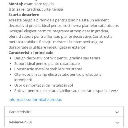
Montaj:
Asamblare rapida
Utilizare:
Gradina, curte, terasa
Cosuri de gunoi
Scurta descriere
Aceasta pergola piramidala pentru gradina este un element
decorativ si practic, ideal pentru sustinerea plantelor cataratoare.
Suporturi si accesorii de bucatarie
Designul elegant permite integrarea armonioasa in gradina,
oferind suport pentru flori sau plante decorative. Constructia
Living & hol
metalica stabila si finisajul rezistent la intemperii asigura
durabilitate si utilizare indelungata in exterior.
Mobila living
Caracteristici principale
Design decorativ potrivit pentru gradina sau terasa
Suport ideal pentru plante cataratoare
Comode
Constructie metalica stabila si rezistenta
Otel vopsit in camp electrostatic pentru protectie la
Mese cafea si decorative
intemperii
Usor de montat si de instalat in sol
Rafturi si biblioteci
Potrivit pentru delimitarea aleilor sau decorarea spatiilor verz
Informatii conformitate produs
Tabureti si fotolii
Mobila hol
Caracteristici
Review-uri
(0)
Cuiere