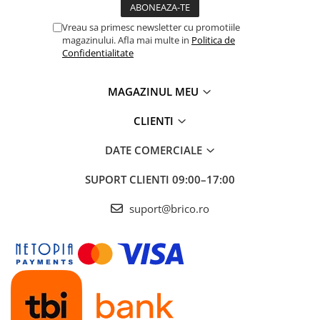
Depozitare jucarii
Jucarii si accesorii
Vreau sa primesc newsletter cu promotiile
magazinului. Afla mai multe in
Politica de
Confidentialitate
Mobila copii
Depozitare si organizare
MAGAZINUL MEU
Cutii organizatoare
CLIENTI
Garderobe
DATE COMERCIALE
Organizatoare sertar si dulap
SUPORT CLIENTI
09:00–17:00
suport@brico.ro
Rafturi depozitare
Umerase si huse haine
Gradina & balcon
Unelte motorizate