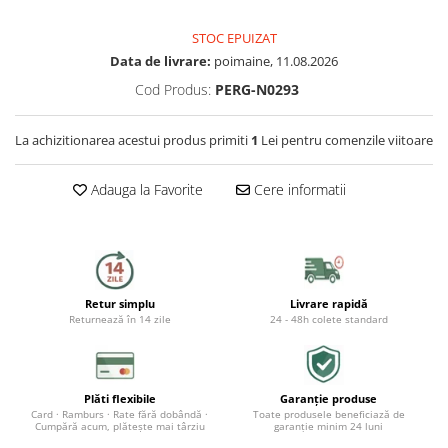
Capace WC
STOC EPUIZAT
Accesorii WC
Data de livrare:
poimaine, 11.08.2026
Ingrijire personala
Cod Produs:
PERG-N0293
Uscatoare de par
La achizitionarea acestui produs primiti
1
Lei pentru comenzile viitoare
Placi de indreptat parul
Adauga la Favorite
Cere informatii
Perii de par electrice
Ondulatoare
Retur simplu
Livrare rapidă
Epilatoare
Returnează în 14 zile
24 - 48h colete standard
Aparate de tuns & ras
Cantare corporale
Plăti flexibile
Garanție produse
Mobilier pentru baie
Card · Ramburs · Rate fără dobândă ·
Toate produsele beneficiază de
Cumpără acum, plătește mai târziu
garanție minim 24 luni