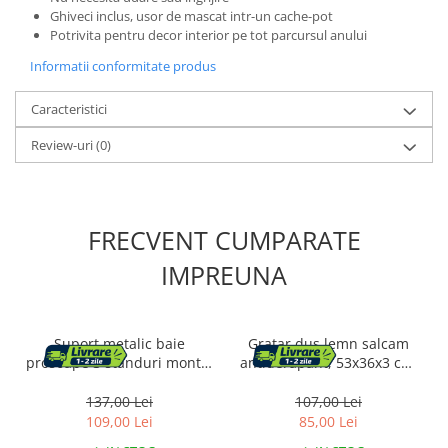
Ghiveci inclus, usor de mascat intr-un cache-pot
Potrivita pentru decor interior pe tot parcursul anului
Informatii conformitate produs
Caracteristici
Review-uri
(0)
FRECVENT CUMPARATE
IMPREUNA
Suport metalic baie
Gratar dus lemn salcam
prosoape 3 standuri montaj
antiderapant, 53x36x3 cm,
perete, 84 cm inaltime,
rezistent la umiditate, natur
design modern, negru
137,00 Lei
107,00 Lei
109,00 Lei
85,00 Lei