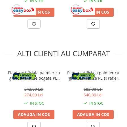
IN STOC
IN STOC
ADAUGA IN COS
ADAUGA IN COS
ALTI CLIENTI AU CUMPARAT
Planta artificiala palmier cu
Planta artificiala palmier cu
ghiveci, frunze bogate PE,
ghiveci, frunze PE si rafie,
aspect tropical, fara
aspect exotic, fara
intretinere, 100x100x134
intretinere, 110x110x190
343,00 Lei
683,00 Lei
cm, verde
cm, verde
274,00 Lei
546,00 Lei
IN STOC
IN STOC
ADAUGA IN COS
ADAUGA IN COS