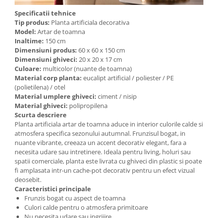
Specificatii tehnice
Tip produs:
Planta artificiala decorativa
Model:
Artar de toamna
Inaltime:
150 cm
Dimensiuni produs:
60 x 60 x 150 cm
Dimensiuni ghiveci:
20 x 20 x 17 cm
Culoare:
multicolor (nuante de toamna)
Material corp planta:
eucalipt artificial / poliester / PE
(polietilena) / otel
Material umplere ghiveci:
ciment / nisip
Material ghiveci:
polipropilena
Scurta descriere
Planta artificiala artar de toamna aduce in interior culorile calde si
atmosfera specifica sezonului autumnal. Frunzisul bogat, in
nuante vibrante, creeaza un accent decorativ elegant, fara a
necesita udare sau intretinere. Ideala pentru living, holuri sau
spatii comerciale, planta este livrata cu ghiveci din plastic si poate
fi amplasata intr-un cache-pot decorativ pentru un efect vizual
deosebit.
Caracteristici principale
Frunzis bogat cu aspect de toamna
Culori calde pentru o atmosfera primitoare
Nu necesita udare sau ingrijire