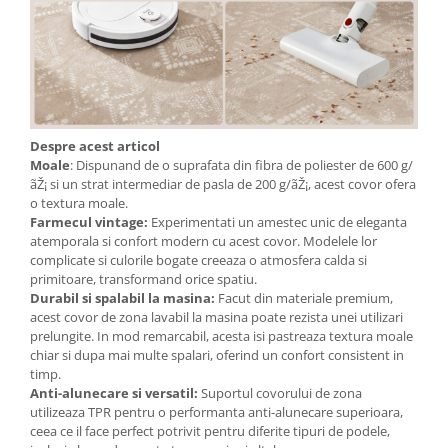
Despre acest articol
Moale
: Dispunand de o suprafata din fibra de poliester de 600 g/
ãŽ¡ si un strat intermediar de pasla de 200 g/ãŽ¡, acest covor ofera
o textura moale.
Farmecul vintage:
Experimentati un amestec unic de eleganta
atemporala si confort modern cu acest covor. Modelele lor
complicate si culorile bogate creeaza o atmosfera calda si
primitoare, transformand orice spatiu.
Durabil si spalabil la masina:
Facut din materiale premium,
acest covor de zona lavabil la masina poate rezista unei utilizari
prelungite. In mod remarcabil, acesta isi pastreaza textura moale
chiar si dupa mai multe spalari, oferind un confort consistent in
timp.
Anti-alunecare si versatil:
Suportul covorului de zona
utilizeaza TPR pentru o performanta anti-alunecare superioara,
ceea ce il face perfect potrivit pentru diferite tipuri de podele,