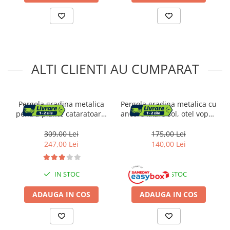
ALTI CLIENTI AU CUMPARAT
Pergola gradina metalica
Pergola gradina metalica cu
pentru plante cataratoare,
ancore fixare sol, otel vopsit
otel vopsit electrostatic,
electrostatic, suport plante
145x38x240 cm, verde
cataratoare, 114x37x230
309,00 Lei
175,00 Lei
cm, verde inchis
247,00 Lei
140,00 Lei
IN STOC
IN STOC
ADAUGA IN COS
ADAUGA IN COS