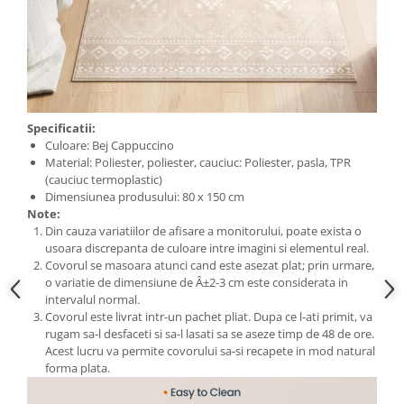
Specificatii:
Culoare: Bej Cappuccino
Material: Poliester, poliester, cauciuc: Poliester, pasla, TPR
(cauciuc termoplastic)
Dimensiunea produsului: 80 x 150 cm
Note:
Din cauza variatiilor de afisare a monitorului, poate exista o
usoara discrepanta de culoare intre imagini si elementul real.
Covorul se masoara atunci cand este asezat plat; prin urmare,
o variatie de dimensiune de Â±2-3 cm este considerata in
intervalul normal.
Covorul este livrat intr-un pachet pliat. Dupa ce l-ati primit, va
rugam sa-l desfaceti si sa-l lasati sa se aseze timp de 48 de ore.
Acest lucru va permite covorului sa-si recapete in mod natural
forma plata.