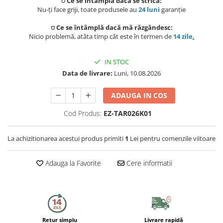
⛉ Ce se întâmplă dacă se strică:
Preparat bauturi
Mese gradina
Nu-ți face griji, toate produsele au
24 luni
garanție
Ingrijire personala
Sisteme de ventilatie
Unelte pentru constructii
Storcatoare
⛉ Ce se întâmplă dacă mă răzgândesc:
Seturi mobilier
Uscatoare de par
Nicio problemă, atâta timp cât este în termen de
14 zile
.
Ventilatoare
Prelate, pavilioane, umbrele
Fierbatoare
terasa
Instalatii sanitare
Placi de indreptat parul
IN STOC
Ingrijire locuinta
Data de livrare:
Luni, 10.08.2026
Sere si solarii
Fitinguri
Perii de par electrice
Fiare, statii & aparate de calcat cu
Piscine
ADAUGA IN COS
abur
Case de gradina
Robineti de trecere
Ondulatoare
Cod Produs:
EZ-TAR026K01
Aspiratoare
Corturi & articole camping
Robineti si accesorii calorifere
Epilatoare
La achizitionarea acestui produs primiti
1
Lei pentru comenzile viitoare
Accesorii aspiratoare
Scari
Usi de vizitare
Aparate de tuns & ras
Adauga la Favorite
Cere informatii
Cantare corporale
Pavilioane
Scurgeri, sifoane, racorduri
Mobilier pentru baie
sanitare
Prelate
Baza lavoar
Supape, reductoare, manometre,
termometre
Umbrele
Retur simplu
Livrare rapidă