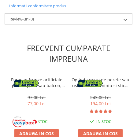
Informatii conformitate produs
Review-uri
(0)
FRECVENT CUMPARATE
IMPREUNA
Paravan frunze artificiale
Oglinda mare de perete sau
pentru gard sau balcon,
usa, rama aluminiu si sticla
material PE rezistent UV, 50
securizata, 120x40 cm,
cleme incluse, 100x300 cm,
negru
97,00 Lei
243,00 Lei
verde
77,00 Lei
194,00 Lei
IN STOC
IN STOC
ADAUGA IN COS
ADAUGA IN COS