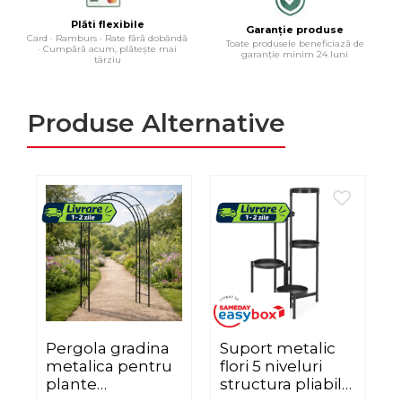
Plăti flexibile
Garanție produse
Card · Ramburs · Rate fără dobândă
Toate produsele beneficiază de
· Cumpără acum, plătește mai
garanție minim 24 luni
târziu
Produse Alternative
Pergola gradina
Suport metalic
metalica pentru
flori 5 niveluri
plante
structura pliabila,
a
cataratoare, otel
48x48x79 cm,
o