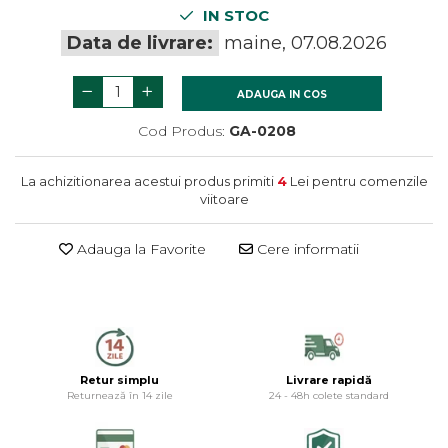
termometre
Gratare si accesorii
IN STOC
Dulapuri baie
Accesorii instalatii sanitare
Data de livrare:
maine, 07.08.2026
Gratare de gradina
Mobilier baie
Oglinzi baie
ADAUGA IN COS
Accesorii baie
Cod Produs:
GA-0208
Cuiere si suporturi prosoape
Rafturi si depozitare
La achizitionarea acestui produs primiti
4
Lei pentru comenzile
Accesorii cada
viitoare
Accesorii lavoare
Cosuri de rufe
Adauga la Favorite
Cere informatii
Suporturi si accesorii de baie
Retur simplu
Livrare rapidă
Returnează în 14 zile
24 - 48h colete standard