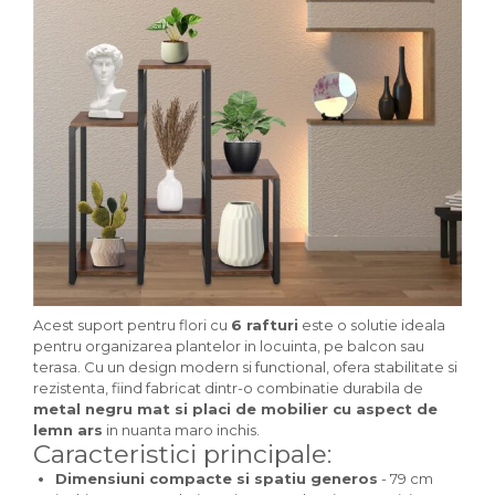
Acest suport pentru flori cu
6 rafturi
este o solutie ideala
pentru organizarea plantelor in locuinta, pe balcon sau
terasa. Cu un design modern si functional, ofera stabilitate si
rezistenta, fiind fabricat dintr-o combinatie durabila de
metal negru mat si placi de mobilier cu aspect de
lemn ars
in nuanta maro inchis.
Caracteristici principale:
Dimensiuni compacte si spatiu generos
- 79 cm