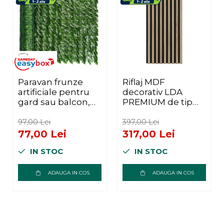
Paravan frunze
Riflaj MDF
artificiale pentru
decorativ LDA
gard sau balcon,
PREMIUM de tip
material PE
Panou Acustic,
rezistent UV, 50
Stejar Sonoma,
97,00 Lei
397,00 Lei
cleme incluse,
260x40 cm
77,00 Lei
317,00 Lei
100x300 cm, verde
IN STOC
IN STOC
ADAUGA IN COS
ADAUGA IN COS