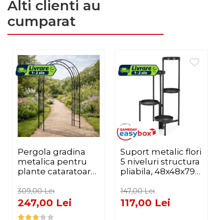
Alti clienti au
cumparat
Pergola gradina
Suport metalic flori
metalica pentru
5 niveluri structura
plante cataratoare,
pliabila, 48x48x79
otel vopsit
cm, montaj fara
electrostatic,
suruburi, negru
309,00 Lei
147,00 Lei
145x38x240 cm,
247,00 Lei
117,00 Lei
verde