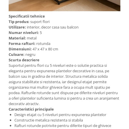
Specificatii tehnice
Tip produs:
suport flori
Utilizare:
interior, decor casa sau balcon
Numar niveluri:
5
Material:
metal
Forma rafturi:
rotunda
Dimensiuni:
47 x 47 x 80 cm
Culoare:
negru
Scurta descriere
Suportul pentru flori cu 5 niveluri este o solutie practica si
eleganta pentru expunerea plantelor decorative in casa, pe
balcon sau in gradina de interior. Structura metalica solida
asigura stabilitate si rezistenta, iar designul etajat permite
organizarea mai multor ghivece fara a ocupa mult spatiu pe
podea. Rafturile rotunde sunt dispuse pe diferite niveluri pentru
a oferi plantelor suficienta lumina si pentru a crea un aranjament
decorativ atractiv.
Caracteristici principale
Design etajat cu 5 niveluri pentru expunerea plantelor
Constructie metalica rezistenta si stabila
Rafturi rotunde potrivite pentru diferite tipuri de ghivece