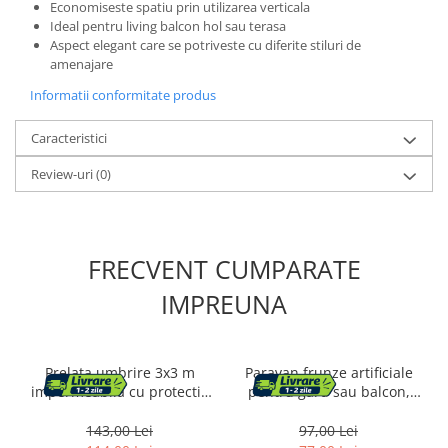
Economiseste spatiu prin utilizarea verticala
Ideal pentru living balcon hol sau terasa
Aspect elegant care se potriveste cu diferite stiluri de
amenajare
Informatii conformitate produs
Caracteristici
Review-uri
(0)
FRECVENT CUMPARATE
IMPREUNA
Prelata umbrire 3x3 m
Paravan frunze artificiale
impermeabila cu protectie
pentru gard sau balcon,
UV, grad umbrire 90%, inele
material PE rezistent UV, 50
inox, sfori incluse, husa
cleme incluse, 100x300 cm,
143,00 Lei
97,00 Lei