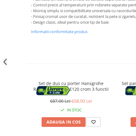
Accesorii cada
- Control precis al temperaturii prin robinete separate pent
- Montaj simplu si compatibilitate universala cu racorduril
Accesorii lavoare
- Finisaj cromat usor de curatat, rezistent la pete si zgarietu
- Design clasic, ideal pentru orice tip de baie
Cosuri de rufe
Informatii conformitate produs
Suporturi si accesorii de baie
Bucatarie
Mobila bucatarie
Set de dus cu porter Hansgrohe
Set par
Raindance Select E120 crom 3 functii
supor
Dulapuri si rafturi depozitare
687,00 Lei
658,00 Lei
Mese bucatarie si living
IN STOC
Mobilier bucatarie
ADAUGA IN COS
Scaune bucatarie & living