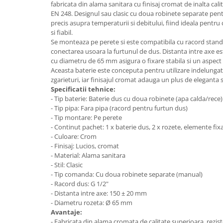
Aparate de tuns & ras
fabricata din alama sanitara cu finisaj cromat de inalta ca
EN 248. Designul sau clasic cu doua robinete separate pentr
Cantare corporale
precis asupra temperaturii si debitului, fiind ideala pentru
Mobilier pentru baie
si fiabil.
Se monteaza pe perete si este compatibila cu racord stand
conectarea usoara la furtunul de dus. Distanta intre axe es
Baza lavoar
cu diametru de 65 mm asigura o fixare stabila si un aspect e
Aceasta baterie este conceputa pentru utilizare indelungata,
zgarieturi, iar finisajul cromat adauga un plus de eleganta si
Dulapuri baie
Specificatii tehnice:
- Tip baterie: Baterie dus cu doua robinete (apa calda/rece)
- Tip pipa: Fara pipa (racord pentru furtun dus)
Mobilier baie
- Tip montare: Pe perete
- Continut pachet: 1 x baterie dus, 2 x rozete, elemente fix
- Culoare: Crom
Oglinzi baie
- Finisaj: Lucios, cromat
- Material: Alama sanitara
Accesorii baie
- Stil: Clasic
- Tip comanda: Cu doua robinete separate (manual)
- Racord dus: G 1/2"
Cuiere si suporturi prosoape
- Distanta intre axe: 150 ± 20 mm
Rafturi si depozitare
- Diametru rozeta: Ø 65 mm
Avantaje:
- Fabricata din alama cromata de calitate superioara, rezis