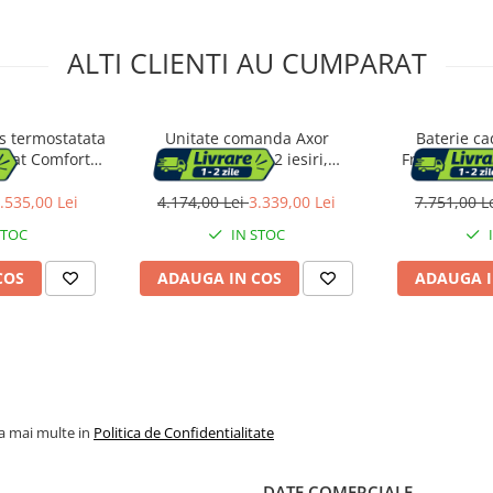
ALTI CLIENTI AU CUMPARAT
us termostatata
Unitate comanda Axor
Baterie ca
stat Comfort
ShowerSelect, 2 iesiri,
Frattini, Ep
om periat
termostat, necesita valva, crom,
36723000
.535,00 Lei
4.174,00 Lei
3.339,00 Lei
7.751,00 L
STOC
IN STOC
COS
ADAUGA IN COS
ADAUGA I
la mai multe in
Politica de Confidentialitate
DATE COMERCIALE