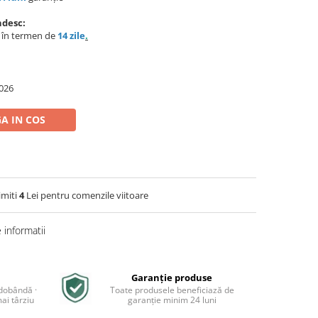
ndesc:
e în termen de
14 zile
.
026
A IN COS
imiti
4
Lei pentru comenzile viitoare
informatii
Garanție produse
 dobândă ·
Toate produsele beneficiază de
ai târziu
garanție minim 24 luni