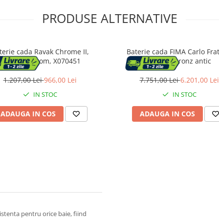
PRODUSE ALTERNATIVE
terie cada Ravak Chrome II,
Baterie cada FIMA Carlo Frat
aparenta, crom, X070451
Epoque bronz antic
1.207,00 Lei
966,00 Lei
7.751,00 Lei
6.201,00 Lei
IN STOC
IN STOC
ADAUGA IN COS
ADAUGA IN COS
stenta pentru orice baie, fiind