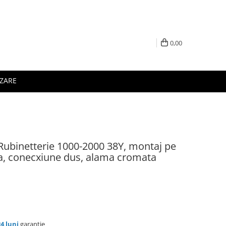
0,00
IZARE
Rubinetterie 1000-2000 38Y, montaj pe
a, conecxiune dus, alama cromata
24 luni
garanție