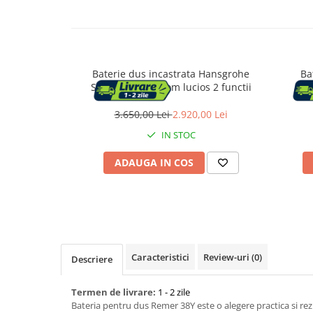
Capace WC
Baterie dus incastrata Hansgrohe
Ba
Accesorii WC
ShowerSelect crom lucios 2 functii
Ingrijire personala
3.650,00 Lei
2.920,00 Lei
Uscatoare de par
IN STOC
ADAUGA IN COS
Placi de indreptat parul
Perii de par electrice
Ondulatoare
Caracteristici
Review-uri
(0)
Descriere
Epilatoare
Termen de livrare:
1 - 2 zile
Bateria pentru dus Remer 38Y este o alegere practica si rezi