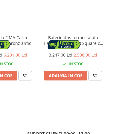
da FIMA Carlo
Baterie dus termostatata
Baterie c
oque bronz antic
Hansgrohe Ecostat Square cu
Hansg
montaj incastrat 2 functii crom
termost
ei
6.201,00 Lei
3.247,00 Lei
2.598,00 Lei
11.287,
IN STOC
IN STOC
N COS
ADAUGA IN COS
ADAUG
SUPORT CLIENTI
09:00–17:00