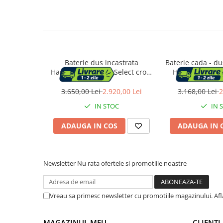
Vase & ustensile pentru gatit
Tigai si seturi
Oale si cratite
Oale sub presiune
Baterie dus incastrata
Baterie cada - d
Tavi
Hansgrohe ShowerSelect crom
Hansgrohe Eco
Ustensile bucatarie
lucios 2 functii
negru - cr
3.650,00 Lei
2.920,00 Lei
3.168,00 Lei
2
Accesorii pentru bucatarie
IN STOC
IN 
Cosuri de gunoi
ADAUGA IN COS
ADAUGA IN 
Suporturi si accesorii de bucatarie
Newsletter
Nu rata ofertele si promotiile noastre
Living & hol
Mobila living
Vreau sa primesc newsletter cu promotiile magazinului. Af
Comode
MAGAZINUL MEU
CLIENTI