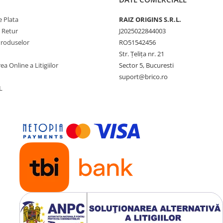
 Plata
RAIZ ORIGINS S.R.L.
e Retur
J2025022844003
Produselor
RO51542456
Str. Țelița nr. 21
ea Online a Litigiilor
Sector 5, Bucuresti
suport@brico.ro
L