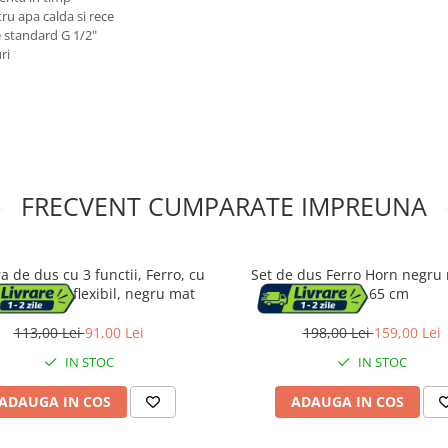
ru apa calda si rece
e standard G 1/2"
ri
FRECVENT CUMPARATE IMPREUNA
a de dus cu 3 functii, Ferro, cu
Set de dus Ferro Horn negru
t si furtun flexibil, negru mat
bara 65 cm
113,00 Lei
91,00 Lei
198,00 Lei
159,00 Lei
IN STOC
IN STOC
ADAUGA IN COS
ADAUGA IN COS