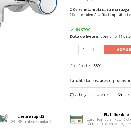
⛉ Ce se întâmplă dacă mă răzgâ
Nicio problemă, atâta timp cât est
IN STOC
Data de livrare:
poimaine, 11.08.2
ADAUG
Cod Produs:
38Y
La achizitionarea acestui produs pr
Adauga la Favorite
Cere 
Plăti flexibile
Livrare rapidă
Card · Ramburs · Rate fără
24 - 48h colete standard
Cumpără acum, plătește m