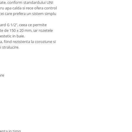
litate, conform standardului UNI
u apa calda si rece ofera control
 cei care prefera un sistem simplu
ard G 1/2", ceea ce permite
te de 150 ± 20 mm, iar rozetele
stetic in baie.
 fiind rezistenta la coroziune si
 stralucire.
are
tenta in timp