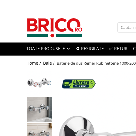
Toate Produsele
Baie
TOATE PRODUSELE
♻️ RESIGILATE
✅ RETUR
C
Baterii sanitare
Baterii bucatarie
Home /
Baie /
Baterie de dus Remer Rubinetterie 1000-20
Baterii chiuveta baie
Baterii cada si dus
Baterii bideu si dus igienic
Accesorii baterii
Sisteme de dus