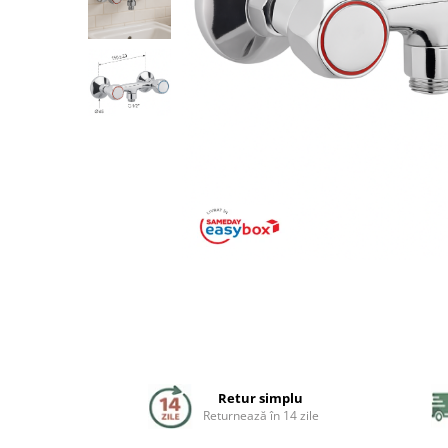
Coloane de dus
Seturi de dus
Sisteme de dus incastrate
Brate si palarii dus
Rigole si scurgere dus
Pare, furtunuri si accesorii
Accesorii dus
Toalete
Seturi WC complete
Retur simplu
Rame instalare
Returnează în 14 zile
Clapete de actionare