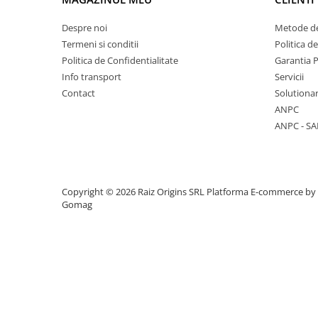
Mese cafea si decorative
Despre noi
Metode de
Termeni si conditii
Politica d
Politica de Confidentialitate
Garantia 
Rafturi si biblioteci
Info transport
Servicii
Contact
Solutionar
Tabureti si fotolii
ANPC
Mobila hol
ANPC - SA
Cuiere
Copyright © 2026 Raiz Origins SRL
Platforma E-commerce by
Gomag
Pantofare
Decoratiuni
Plante artificiale
Riflaje