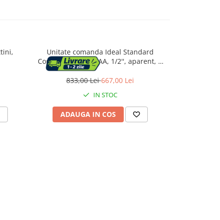
tini,
Unitate comanda Ideal Standard
Baterie dus F
Connect Air A7034AA, 1/2'', aparent, 1
55, 1/2'',
iesire, monocomanda, cartus ceramic,
necesita set fixare, crom
833,00 Lei
667,00 Lei
918,
IN STOC
ADAUGA IN COS
ADAU