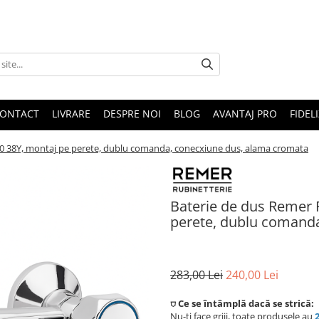
ONTACT
LIVRARE
DESPRE NOI
BLOG
AVANTAJ PRO
FIDEL
00 38Y, montaj pe perete, dublu comanda, conecxiune dus, alama cromata
Baterie de dus Remer 
perete, dublu comand
283,00 Lei
240,00 Lei
⛉ Ce se întâmplă dacă se strică:
Nu-ți face griji, toate produsele au