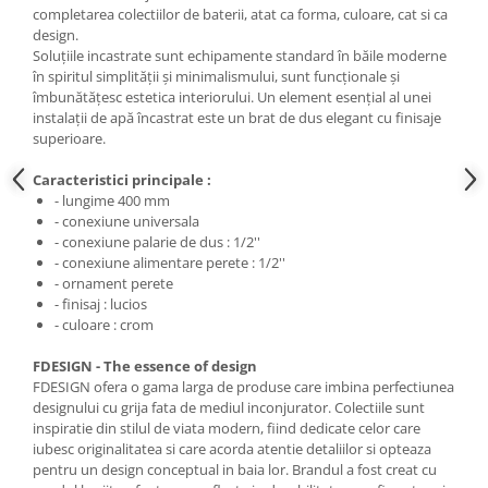
completarea colectiilor de baterii, atat ca forma, culoare, cat si ca
design.
Soluțiile incastrate sunt echipamente standard în băile moderne
în spiritul simplității și minimalismului, sunt funcționale și
îmbunătățesc estetica interiorului. Un element esențial al unei
instalații de apă încastrat este un brat de dus elegant cu finisaje
superioare.
Caracteristici principale :
- lungime 400 mm
- conexiune universala
- conexiune palarie de dus : 1/2''
- conexiune alimentare perete : 1/2''
- ornament perete
- finisaj : lucios
- culoare : crom
FDESIGN - The essence of design
FDESIGN ofera o gama larga de produse care imbina perfectiunea
designului cu grija fata de mediul inconjurator. Colectiile sunt
inspiratie din stilul de viata modern, fiind dedicate celor care
iubesc originalitatea si care acorda atentie detaliilor si opteaza
pentru un design conceptual in baia lor. Brandul a fost creat cu