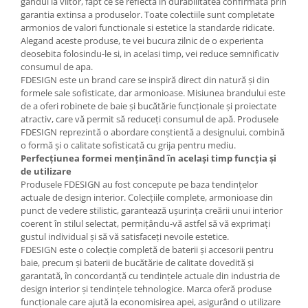
gandul la viitor, fapt ce se reflecta in durabilitatea confirmata prin
garantia extinsa a produselor. Toate colectiile sunt completate
armonios de valori functionale si estetice la standarde ridicate.
Alegand aceste produse, te vei bucura zilnic de o experienta
deosebita folosindu-le si, in acelasi timp, vei reduce semnificativ
consumul de apa.
FDESIGN este un brand care se inspiră direct din natură și din
formele sale sofisticate, dar armonioase. Misiunea brandului este
de a oferi robinete de baie și bucătărie funcționale și proiectate
atractiv, care vă permit să reduceți consumul de apă. Produsele
FDESIGN reprezintă o abordare conștientă a designului, combină
o formă și o calitate sofisticată cu grija pentru mediu.
Perfecțiunea formei menținând în același timp funcția și
de utilizare
Produsele FDESIGN au fost concepute pe baza tendințelor
actuale de design interior. Colecțiile complete, armonioase din
punct de vedere stilistic, garantează ușurința creării unui interior
coerent în stilul selectat, permițându-vă astfel să vă exprimați
gustul individual și să vă satisfaceți nevoile estetice.
FDESIGN este o colecție completă de baterii și accesorii pentru
baie, precum și baterii de bucătărie de calitate dovedită și
garantată, în concordanță cu tendințele actuale din industria de
design interior și tendințele tehnologice. Marca oferă produse
funcționale care ajută la economisirea apei, asigurând o utilizare