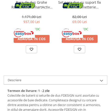
Dulapuri baie
Accesorii instalatii sanitare
Bara de dus Grohe
Set para dus cu suport fix
Gratare si accesorii
Rainshower SmartActive
Remer Rubinetterie
Vi
26603GL0, aparenta,
319MOX, 3 functii, montaj
Mobilier baie
Gratare de gradina
universala, 900 mm,
pe perete, finisaj crom
1.171,00 Lei
82,00 Lei
lucios, auriu
lucios, alama
937,00 Lei
69,00 Lei
Oglinzi baie
IN STOC
IN STOC
Accesorii baie
ADAUGA IN COS
ADAUGA IN COS
Cuiere si suporturi prosoape
Rafturi si depozitare
Accesorii cada
Accesorii lavoare
Descriere
Cosuri de rufe
Termen de livrare:
1 - 2 zile
Suporturi si accesorii de baie
Colectiile de baterii si seturile de dus FDESIGN sunt asortate cu
accesoriile de baie dedicate. Completeaza designul cu oricare
dintre acestea pentru a obtine un decor consistent si armonios,
in stilul de amenajare dorit. Accesoriile FDESIGN vin in