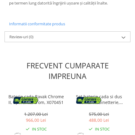
pe termen lung datorită îngrijirii ușoare și calității înalte.
Informatii conformitate produs
Review-uri
(0)
FRECVENT CUMPARATE
IMPREUNA
Baterie cada Ravak Chrome
Set baterie cada si dus
II, aparenta, crom, X070451
Remer Rubinetterie,
monocomanda, 4 tipuri de
jeturi, Cromat
1.207,00 Lei
575,00 Lei
966,00 Lei
488,00 Lei
IN STOC
IN STOC