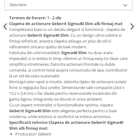
Descriere
Termen de livrare:
1 - 2 zile
Clapeta de actionare Geberit Sigma40 Slim alb finisaj mat
Completeaza baia cu un detaliu elegant si functional - clapeta de
actionare
Geberit Sigma40 Slim
. Cu un design ultra-subtire si
finisaj sofisticat, aceasta clapeta adauga un plus de stil si
rafinament oricarui spatiu de baie modern.
Fabricata din otel inoxidabil,
Sigma40 Slim
nu doar arata
impecabil, ci si rezista in timp, oferind un finisaj easy-to-clean care
simplifica intretinerea. Datorita actionarii frontale cu dubla
comanda, ai control total asupra consumului de apa, contribuind
la un stil de viata sustenabil.
Montajul este rapid si intuitiv, datorita tijelor de actionare izolate
fonic si reglajului fara unelte. Dimensiunile sale compacte (24,6 x
15,2 x 0,4 cm) o fac ideala pentru rezervoarele incastrate din
gama Sigma, integrandu-se discret in orice ambient.
Cu un aspect minimalist si functionalitate optima, clapeta
Geberit Sigma40 Slim
este alegerea perfecta pentru o baie
moderna, unde estetica si confortul se imbina armonios.
Specificatii tehnice Clapeta de actionare Geberit Sigma40
Slim alb finisaj mat:
Producator: Geberit