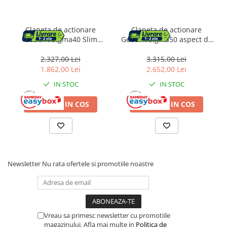
Clapeta de actionare
Clapeta de actionare
Geberit Sigma40 Slim
Geberit Sigma50 aspect de
culoare alama finisaj periat
beton/butoane rose gold
2.327,00 Lei
3.315,00 Lei
1.862,00 Lei
2.652,00 Lei
IN STOC
IN STOC
ADAUGA IN COS
ADAUGA IN COS
Newsletter
Nu rata ofertele si promotiile noastre
Vreau sa primesc newsletter cu promotiile
magazinului. Afla mai multe in
Politica de