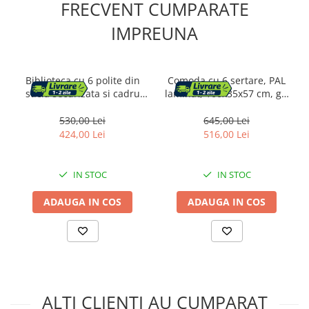
FRECVENT CUMPARATE
IMPREUNA
Biblioteca cu 6 polite din
Comoda cu 6 sertare, PAL
sticla securizata si cadru
laminat, 100x35x57 cm, gri
din otel, 80x30x180 cm,
si alb
auriu
530,00 Lei
645,00 Lei
424,00 Lei
516,00 Lei
IN STOC
IN STOC
ADAUGA IN COS
ADAUGA IN COS
ALTI CLIENTI AU CUMPARAT