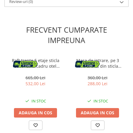
Review-uri
(0)
FRECVENT CUMPARATE
IMPREUNA
Raft trepte 5 etaje sticla
Masa de intrare, pe 3
securizata cadru otel
nivele, blat din sticla
arcada, 83x30x184 cm,
securizata, cadru metalic,
design elegant, auriu
30x100x73cm, auriu
665,00 Lei
360,00 Lei
532,00 Lei
288,00 Lei
IN STOC
IN STOC
ADAUGA IN COS
ADAUGA IN COS