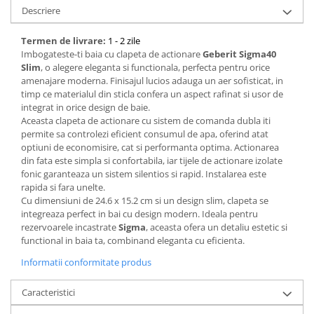
Descriere
Termen de livrare:
1 - 2 zile
Imbogateste-ti baia cu clapeta de actionare
Geberit Sigma40
Slim
, o alegere eleganta si functionala, perfecta pentru orice
amenajare moderna. Finisajul lucios adauga un aer sofisticat, in
timp ce materialul din sticla confera un aspect rafinat si usor de
integrat in orice design de baie.
Aceasta clapeta de actionare cu sistem de comanda dubla iti
permite sa controlezi eficient consumul de apa, oferind atat
optiuni de economisire, cat si performanta optima. Actionarea
din fata este simpla si confortabila, iar tijele de actionare izolate
fonic garanteaza un sistem silentios si rapid. Instalarea este
rapida si fara unelte.
Cu dimensiuni de 24.6 x 15.2 cm si un design slim, clapeta se
integreaza perfect in bai cu design modern. Ideala pentru
rezervoarele incastrate
Sigma
, aceasta ofera un detaliu estetic si
functional in baia ta, combinand eleganta cu eficienta.
Informatii conformitate produs
Caracteristici