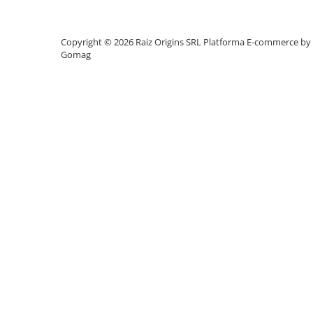
Mese cafea si decorative
Copyright © 2026 Raiz Origins SRL
Platforma E-commerce by
Gomag
Rafturi si biblioteci
Tabureti si fotolii
Mobila hol
Cuiere
Pantofare
Decoratiuni
Plante artificiale
Riflaje