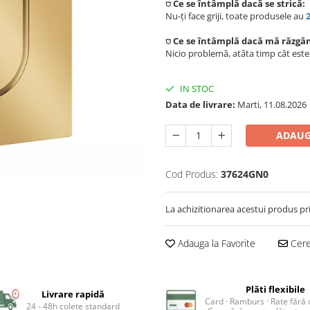
⛉ Ce se întâmplă dacă se strică:
Nu-ți face griji, toate produsele au
⛉ Ce se întâmplă dacă mă răzgâ
Nicio problemă, atâta timp cât est
IN STOC
Data de livrare:
Marti, 11.08.2026
ADAUG
Cod Produs:
37624GN0
La achizitionarea acestui produs pr
Adauga la Favorite
Cere 
Plăti flexibile
Livrare rapidă
Card · Ramburs · Rate fără
24 - 48h colete standard