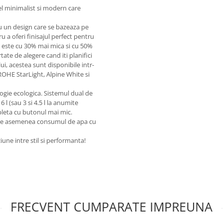
l minimalist si modern care
 un design care se bazeaza pe
u a oferi finisajul perfect pentru
este cu 30% mai mica si cu 50%
ate de alegere cand iti planifici
i, acestea sunt disponibile intr-
GROHE StarLight, Alpine White si
ogie ecologica. Sistemul dual de
 l (sau 3 si 4.5 l la anumite
pleta cu butonul mai mic.
e de asemenea consumul de apa cu
ziune intre stil si performanta!
FRECVENT CUMPARATE IMPREUNA