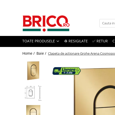
Toate Produsele
Baie
TOATE PRODUSELE
♻️ RESIGILATE
✅ RETUR
C
Baterii sanitare
Baterii bucatarie
Home /
Baie /
Clapeta de actionare Grohe Arena Cosmopoli
Baterii chiuveta baie
Baterii cada si dus
Baterii bideu si dus igienic
Accesorii baterii
Sisteme de dus