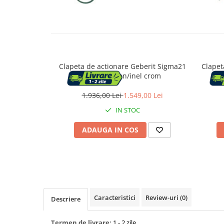
Capace WC
Accesorii WC
Clapeta de actionare Geberit Sigma21
Clapet
Ingrijire personala
aspect beton/inel crom
1.936,00 Lei
1.549,00 Lei
Uscatoare de par
IN STOC
Placi de indreptat parul
ADAUGA IN COS
Perii de par electrice
Ondulatoare
Epilatoare
Caracteristici
Review-uri
(0)
Descriere
Termen de livrare:
1 - 2 zile