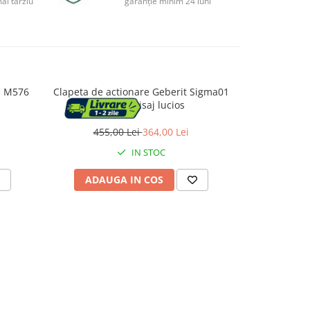
ai târziu
garanție minim 24 luni
n M576
Clapeta de actionare Geberit Sigma01
Clapeta de a
negru finisaj lucios
ne
455,00 Lei
364,00 Lei
541,
IN STOC
ADAUGA IN COS
ADAU