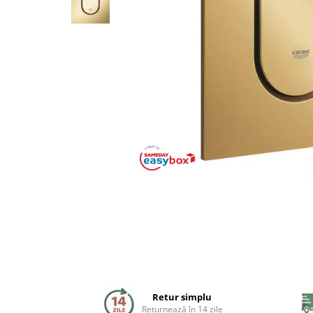
Coloane de dus
Seturi de dus
Sisteme de dus incastrate
Brate si palarii dus
Rigole si scurgere dus
Pare, furtunuri si accesorii
Accesorii dus
Toalete
Seturi WC complete
Rame instalare
Retur simplu
Returnează în 14 zile
Clapete de actionare