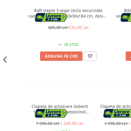
Accesorii cada
Raft trepte 5 etaje sticla securizata
Bib
Accesorii lavoare
cadru otel arcada, 83x30x184 cm, design
securiz
elegant, auriu
665,00 Lei
532,00 Lei
Cosuri de rufe
IN STOC
Suporturi si accesorii de baie
ADAUGA IN COS
Bucatarie
Mobila bucatarie
Dulapuri si rafturi depozitare
Mese bucatarie si living
Clapeta de actionare Geberit
Clapeta de acti
Sigma21 aspect beton/inel
Sigma50 
Mobilier bucatarie
crom
1.936,00 Lei
1.549,00 Lei
1.936,00 Lei
1
Scaune bucatarie & living