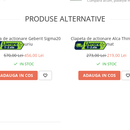
Cumpără acum, plătește m
PRODUSE ALTERNATIVE
a de actionare Geberit Sigma20
Clapeta de actionare Alca Thi
alb/auriu
alb mat
570,00 Lei
456,00 Lei
273,00 Lei
219,00 Lei
IN STOC
IN STOC
ADAUGA IN COS
ADAUGA IN COS