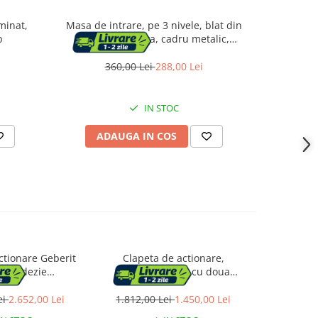
minat,
Masa de intrare, pe 3 nivele, blat din
Dulap meta
b
sticla securizata, cadru metalic,
pal indu
30x100x73cm, auriu
360,00 Lei
288,00 Lei
9
IN STOC
ADAUGA IN COS
AD
ctionare Geberit
Clapeta de actionare,
Clapeta 
0 ardezie
Alcadrain, Fun, cu doua
ViConnect
oane negru mat
volume, gun metal periat
mm, sti
ei
2.652,00 Lei
1.812,00 Lei
1.450,00 Lei
1.951,0