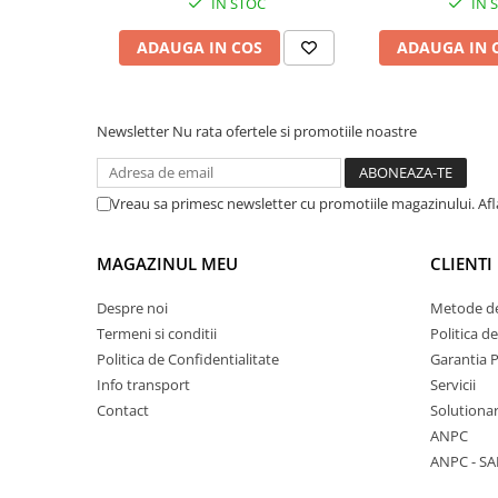
IN STOC
IN 
Vase & ustensile pentru gatit
ADAUGA IN COS
ADAUGA IN 
Tigai si seturi
Oale si cratite
Oale sub presiune
Newsletter
Nu rata ofertele si promotiile noastre
Tavi
Ustensile bucatarie
Vreau sa primesc newsletter cu promotiile magazinului. Af
Accesorii pentru bucatarie
MAGAZINUL MEU
CLIENTI
Cosuri de gunoi
Despre noi
Metode de
Suporturi si accesorii de bucatarie
Termeni si conditii
Politica d
Politica de Confidentialitate
Garantia 
Living & hol
Info transport
Servicii
Contact
Solutionar
Mobila living
ANPC
ANPC - SA
Comode