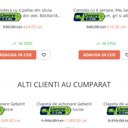
lioteca cu 6 polite din sticla
Comoda cu 6 sertare, PAL la
ata si cadru din otel, 80x30x180
100x35x57 cm, gri si al
cm, auriu
530,00 Lei
424,00 Lei
645,00 Lei
516,00 Lei
IN STOC
IN STOC
ADAUGA IN COS
ADAUGA IN COS
ALTI CLIENTI AU CUMPARAT
onare Geberit
Clapeta de actionare Geberit
Clapeta de a
ardezie
Sigma50 crom lucios
Sigma5
mustang/but
.549,00 Lei
1.936,00 Lei
1.549,00 Lei
3.315,00 L