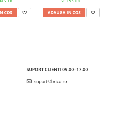
IN STOC
IN STOC
N COS
ADAUGA IN COS
ADAUG
SUPORT CLIENTI
09:00–17:00
suport@brico.ro