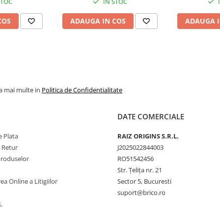
STOC
IN STOC
COS
ADAUGA IN COS
ADAUGA I
la mai multe in
Politica de Confidentialitate
DATE COMERCIALE
 Plata
RAIZ ORIGINS S.R.L.
e Retur
J2025022844003
Produselor
RO51542456
Str. Țelița nr. 21
ea Online a Litigiilor
Sector 5, Bucuresti
suport@brico.ro
L