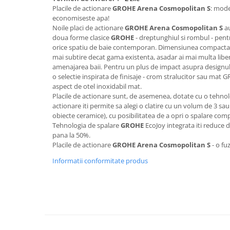
Aparate de tuns & ras
Placile de actionare
GROHE Arena Cosmopolitan S
: mode
Cantare corporale
economiseste apa!
Noile placi de actionare
GROHE Arena Cosmopolitan S
au
Mobilier pentru baie
doua forme clasice
GROHE
- dreptunghiul si rombul - pentr
orice spatiu de baie contemporan. Dimensiunea compacta 
Baza lavoar
mai subtire decat gama existenta, asadar ai mai multa libert
amenajarea baii. Pentru un plus de impact asupra designulu
o selectie inspirata de finisaje - crom stralucitor sau mat 
Dulapuri baie
aspect de otel inoxidabil mat.
Placile de actionare sunt, de asemenea, dotate cu o tehnol
actionare iti permite sa alegi o clatire cu un volum de 3 sau 6
obiecte ceramice), cu posibilitatea de a opri o spalare com
Mobilier baie
Tehnologia de spalare
GROHE
EcoJoy integrata iti reduc
pana la 50%.
Oglinzi baie
Placile de actionare
GROHE Arena Cosmopolitan S
- o fu
Informatii conformitate produs
Accesorii baie
Cuiere si suporturi prosoape
Rafturi si depozitare