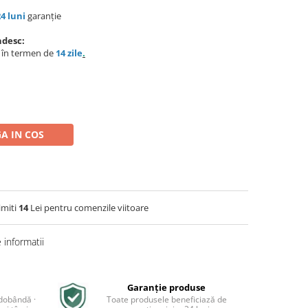
24 luni
garanție
ndesc:
e în termen de
14 zile
.
A IN COS
imiti
14
Lei pentru comenzile viitoare
informatii
Garanție produse
 dobândă ·
Toate produsele beneficiază de