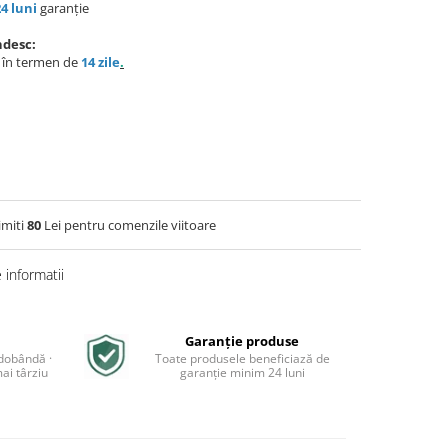
24 luni
garanție
ndesc:
e în termen de
14 zile
.
imiti
80
Lei pentru comenzile viitoare
informatii
Garanție produse
 dobândă ·
Toate produsele beneficiază de
ai târziu
garanție minim 24 luni