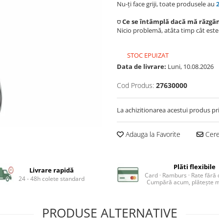
Nu-ți face griji, toate produsele au
⛉ Ce se întâmplă dacă mă răzgâ
Nicio problemă, atâta timp cât est
STOC EPUIZAT
Data de livrare:
Luni, 10.08.2026
Cod Produs:
27630000
La achizitionarea acestui produs pr
Adauga la Favorite
Cere 
Plăti flexibile
Livrare rapidă
Card · Ramburs · Rate fără
24 - 48h colete standard
Cumpără acum, plătește m
PRODUSE ALTERNATIVE