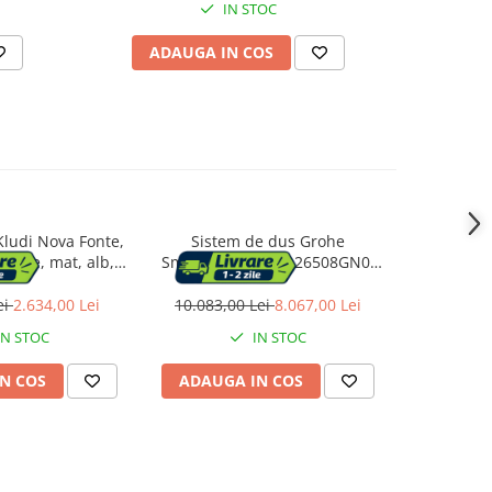
IN STOC
ADAUGA IN COS
AD
ludi Nova Fonte,
Sistem de dus Grohe
Coloana 
nctie, mat, alb,
SmartControl 310 26508GN0,
termostat
4053-15
termostat, 310 mm, aparent,
mat, auriu
ei
2.634,00 Lei
10.083,00 Lei
8.067,00 Lei
4.743,0
IN STOC
IN STOC
N COS
ADAUGA IN COS
ADAUG