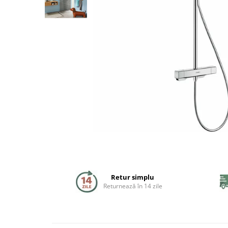
Coloane de dus
Seturi de dus
Sisteme de dus incastrate
Brate si palarii dus
Rigole si scurgere dus
Pare, furtunuri si accesorii
Accesorii dus
Toalete
Seturi WC complete
Retur simplu
Returnează în 14 zile
Rame instalare
Clapete de actionare