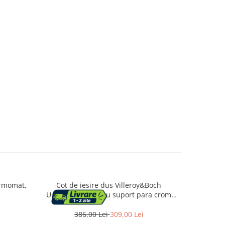
ermomat,
Cot de iesire dus Villeroy&Boch
Etajera du
Universal patrat cu suport para crom
lucios
386,00 Lei
309,00 Lei
3