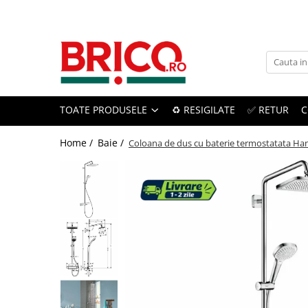
Toate Produsele
Baie
TOATE PRODUSELE
♻️ RESIGILATE
✅ RETUR
C
Baterii sanitare
Baterii bucatarie
Home /
Baie /
Coloana de dus cu baterie termostatata H
Baterii chiuveta baie
Baterii cada si dus
Baterii bideu si dus igienic
Accesorii baterii
Sisteme de dus