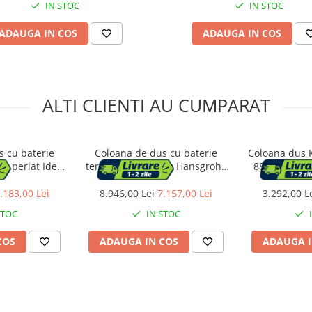
IN STOC
IN STOC
ADAUGA IN COS
ADAUGA IN COS
ALTI CLIENTI AU CUMPARAT
s cu baterie
Coloana de dus cu baterie
Coloana dus K
iu periat Ideal
termostatata auriu Hansgrohe
880 mm, 1 fu
atherm T125
Raindance Select S 240
208
.183,00 Lei
8.946,00 Lei
7.157,00 Lei
3.292,00 L
STOC
IN STOC
COS
ADAUGA IN COS
ADAUGA I