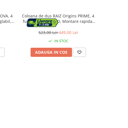
NOVA, 4
Coloana de dus RAIZ Origins PRIME, 4
Coloana de
glabil,
functii, Display LCD, Montare rapida,
cap de dus t
 Dus fix
Jet reglabil, Para de dus, Dus fix cu
u, Gri
functie ploaie, Functie bideu, Gri lucios
523,00 Lei
449,00 Lei
123,
IN STOC
ADAUGA IN COS
ADAU