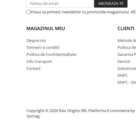
Vase & ustensile pentru gatit
Vreau sa primesc newsletter cu promotiile magazinului. Af
Tigai si seturi
Oale si cratite
MAGAZINUL MEU
CLIENTI
Oale sub presiune
Despre noi
Metode de
Tavi
Termeni si conditii
Politica d
Ustensile bucatarie
Politica de Confidentialitate
Garantia 
Accesorii pentru bucatarie
Info transport
Servicii
Contact
Solutionar
Cosuri de gunoi
ANPC
ANPC - SA
Suporturi si accesorii de bucatarie
Living & hol
Copyright © 2026 Raiz Origins SRL
Platforma E-commerce by
Mobila living
Gomag
Comode