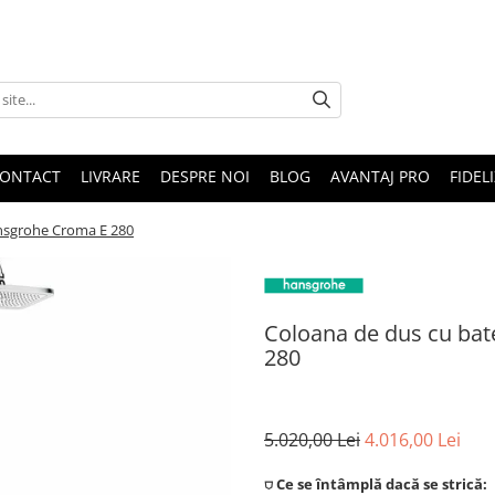
ONTACT
LIVRARE
DESPRE NOI
BLOG
AVANTAJ PRO
FIDEL
ansgrohe Croma E 280
Coloana de dus cu bat
280
5.020,00 Lei
4.016,00 Lei
⛉ Ce se întâmplă dacă se strică: