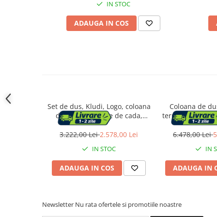
Accesorii cada
IN STOC
Accesorii lavoare
ADAUGA IN COS
Cosuri de rufe
Suporturi si accesorii de baie
Bucatarie
Set de dus, Kludi, Logo, coloana
Coloana de du
de dus cu baterie de cada,
termostatata aur
Mobila bucatarie
crom
Standard Cer
3.222,00 Lei
2.578,00 Lei
6.478,00 Lei
5
Dulapuri si rafturi depozitare
IN STOC
IN 
Mese bucatarie si living
ADAUGA IN COS
ADAUGA IN 
Mobilier bucatarie
Newsletter
Nu rata ofertele si promotiile noastre
Scaune bucatarie & living