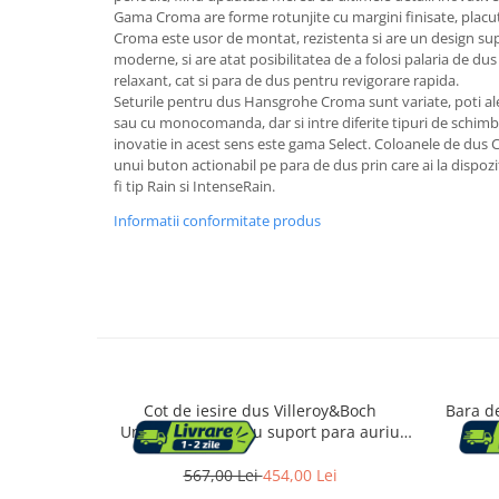
Aparate de tuns & ras
Gama Croma are forme rotunjite cu margini finisate, placut
Cantare corporale
Croma este usor de montat, rezistenta si are un design supl
moderne, si are atat posibilitatea de a folosi palaria de d
Mobilier pentru baie
relaxant, cat si para de dus pentru revigorare rapida.
Seturile pentru dus Hansgrohe Croma sunt variate, poti ale
Baza lavoar
sau cu monocomanda, dar si intre diferite tipuri de schimba
inovatie in acest sens este gama Select. Coloanele de dus
unui buton actionabil pe para de dus prin care ai la dispozi
Dulapuri baie
fi tip Rain si IntenseRain.
Informatii conformitate produs
Mobilier baie
Oglinzi baie
Accesorii baie
Cot de iesire dus Villeroy&Boch
Bara d
Cuiere si suporturi prosoape
Universal patrat cu suport para auriu
Rafturi si depozitare
periat
567,00 Lei
454,00 Lei