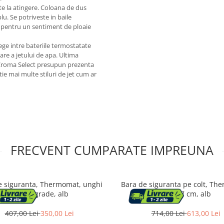
e la atingere. Coloana de dus
u. Se potriveste in baile
us pentru un sentiment de ploaie
ge intre bateriile termostatate
re a jetului de apa. Ultima
 Croma Select presupun prezenta
tie mai multe stiluri de jet cum ar
FRECVENT CUMPARATE IMPREUNA
e siguranta, Thermomat, unghi
Bara de siguranta pe colt, Th
de 135 grade, alb
67 x 67 cm, alb
407,00 Lei
350,00 Lei
714,00 Lei
613,00 Lei