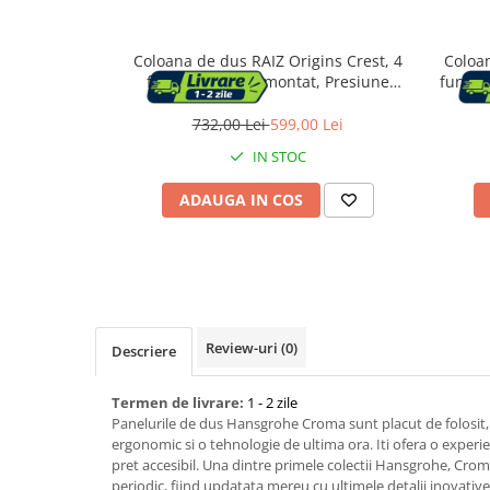
Capace WC
Coloana de dus RAIZ Origins Crest, 4
Coloa
functii, Usor de montat, Presiune
functii
ridicata, Jet reglabil, Materiale
regla
Accesorii WC
premium, Dus fix cu functie ploaie,
premiu
732,00 Lei
599,00 Lei
Functie bideu, Argintiu
functi
Ingrijire personala
IN STOC
ADAUGA IN COS
Uscatoare de par
Placi de indreptat parul
Perii de par electrice
Review-uri
(0)
Descriere
Ondulatoare
Termen de livrare:
1 - 2 zile
Epilatoare
Panelurile de dus Hansgrohe Croma sunt placut de folosit
ergonomic si o tehnologie de ultima ora. Iti ofera o exper
pret accesibil. Una dintre primele colectii Hansgrohe, Cro
periodic, fiind updatata mereu cu ultimele detalii inovative