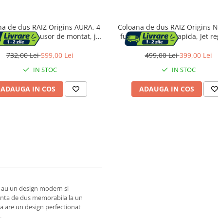
na de dus RAIZ Origins AURA, 4
Coloana de dus RAIZ Origins 
, Din Alama, usor de montat, jet
functii, Montare rapida, Jet re
bil, Afisaj electronic, materiale
Presiune ridicata, Para de dus,
m, Presiune ridicata, Dus fix cu
cu functie ploaie, Functie bide
732,00 Lei
599,00 Lei
499,00 Lei
399,00 Lei
e ploaie, Functie bideu, Argintiu
mat
IN STOC
IN STOC
ADAUGA IN COS
ADAUGA IN COS
, au un design modern si
ienta de dus memorabila la un
ma are un design perfectionat
.