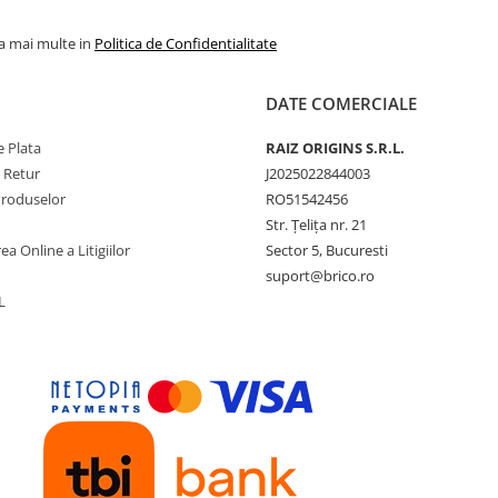
la mai multe in
Politica de Confidentialitate
DATE COMERCIALE
 Plata
RAIZ ORIGINS S.R.L.
e Retur
J2025022844003
Produselor
RO51542456
Str. Țelița nr. 21
ea Online a Litigiilor
Sector 5, Bucuresti
suport@brico.ro
L