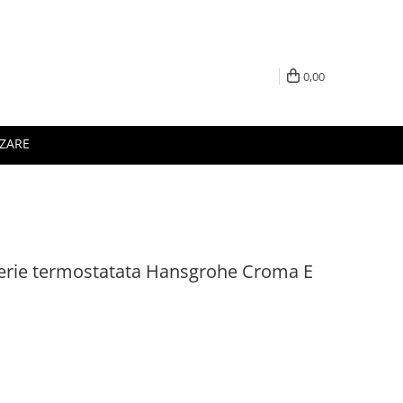
0,00
IZARE
erie termostatata Hansgrohe Croma E