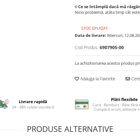
⛉ Ce se întâmplă dacă mă răzgâ
Nicio problemă, atâta timp cât est
STOC EPUIZAT
Data de livrare:
Miercuri, 12.08.20
Cod Produs:
6907905-00
La achizitionarea acestui produs pr
Adauga la Favorite
Cere 
Plăti flexibile
Livrare rapidă
Card · Ramburs · Rate fără
24 - 48h colete standard
Cumpără acum, plătește m
PRODUSE ALTERNATIVE