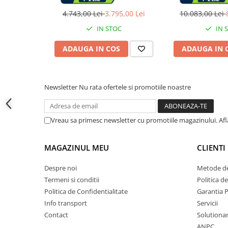
Accesorii cada
Logo
termostat, 310
mat, a
4.743,00 Lei
3.795,00 Lei
10.083,00 Lei
Accesorii lavoare
IN STOC
IN 
ADAUGA IN COS
ADAUGA IN 
Cosuri de rufe
Suporturi si accesorii de baie
Newsletter
Nu rata ofertele si promotiile noastre
Bucatarie
Vreau sa primesc newsletter cu promotiile magazinului. Af
Mobila bucatarie
MAGAZINUL MEU
CLIENTI
Dulapuri si rafturi depozitare
Despre noi
Metode de
Mese bucatarie si living
Termeni si conditii
Politica d
Politica de Confidentialitate
Garantia 
Info transport
Servicii
Mobilier bucatarie
Contact
Solutionar
ANPC
Scaune bucatarie & living