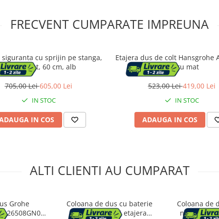
FRECVENT CUMPARATE IMPREUNA
 siguranta cu sprijin pe stanga,
Etajera dus de colt Hansgrohe 
Thermomat, 60 cm, alb
negru mat
705,00 Lei
605,00 Lei
523,00 Lei
419,00 Lei
IN STOC
IN STOC
ADAUGA IN COS
ADAUGA IN COS
ALTI CLIENTI AU CUMPARAT
dus Grohe
Coloana de dus cu baterie
Coloana de d
10 26508GN0,
termostatata si etajera
negru mat 