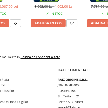
 mm, aparent,
depozitare Ideal Standard
SmartCon
uriu
Ceratherm S200
8.067,00 Lei
5.002,00 Lei
4.002,00 Lei
7.781,00 L
STOC
IN STOC
COS
ADAUGA IN COS
ADAUGA I
la mai multe in
Politica de Confidentialitate
DATE COMERCIALE
 Plata
RAIZ ORIGINS S.R.L.
e Retur
J2025022844003
Produselor
RO51542456
Str. Țelița nr. 21
ea Online a Litigiilor
Sector 5, Bucuresti
suport@brico.ro