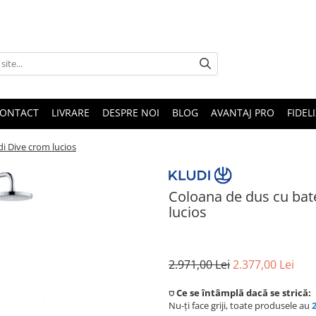
ONTACT
LIVRARE
DESPRE NOI
BLOG
AVANTAJ PRO
FIDEL
i Dive crom lucios
Coloana de dus cu bat
lucios
2.971,00 Lei
2.377,00 Lei
⛉ Ce se întâmplă dacă se strică:
Nu-ți face griji, toate produsele au