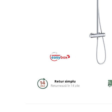
Coloane de dus
Seturi de dus
Sisteme de dus incastrate
Brate si palarii dus
Rigole si scurgere dus
Pare, furtunuri si accesorii
Accesorii dus
Toalete
Retur simplu
Seturi WC complete
Returnează în 14 zile
Rame instalare
Clapete de actionare