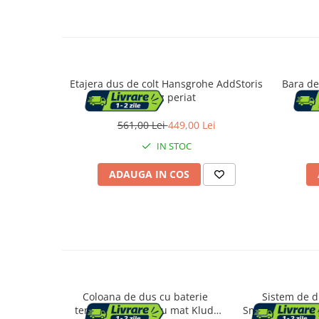
Aparate de tuns & ras
Cantare corporale
Mobilier pentru baie
Baza lavoar
Etajera dus de colt Hansgrohe AddStoris
Bara de
bronz periat
Dulapuri baie
561,00 Lei
449,00 Lei
IN STOC
Mobilier baie
ADAUGA IN COS
Oglinzi baie
Accesorii baie
Cuiere si suporturi prosoape
Rafturi si depozitare
Coloana de dus cu baterie
Sistem de 
termostatata negru mat Kludi
SmartControl 3