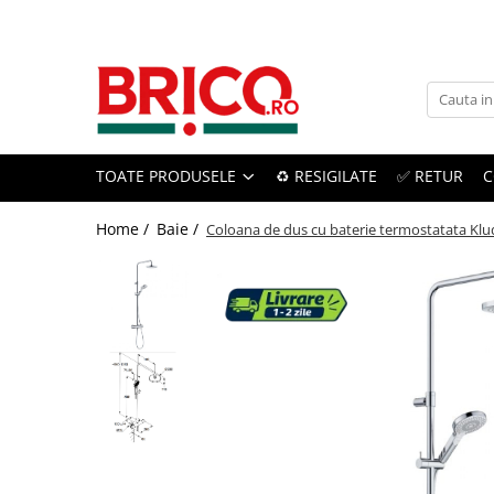
Toate Produsele
Baie
TOATE PRODUSELE
♻️ RESIGILATE
✅ RETUR
C
Baterii sanitare
Baterii bucatarie
Home /
Baie /
Coloana de dus cu baterie termostatata Klud
Baterii chiuveta baie
Baterii cada si dus
Baterii bideu si dus igienic
Accesorii baterii
Sisteme de dus