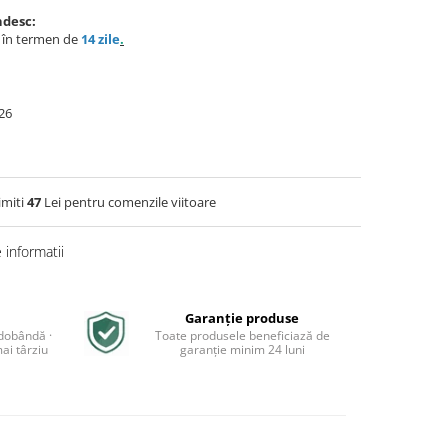
ndesc:
e în termen de
14 zile
.
26
imiti
47
Lei pentru comenzile viitoare
informatii
Garanție produse
 dobândă ·
Toate produsele beneficiază de
ai târziu
garanție minim 24 luni