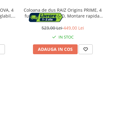
NOVA, 4
Coloana de dus RAIZ Origins PRIME, 4
Coloana de
glabil,
functii, Display LCD, Montare rapida,
cap de dus t
 Dus fix
Jet reglabil, Para de dus, Dus fix cu
u, Gri
functie ploaie, Functie bideu, Gri lucios
523,00 Lei
449,00 Lei
123,
IN STOC
ADAUGA IN COS
ADAU