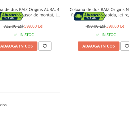
na de dus RAIZ Origins AURA, 4
Coloana de dus RAIZ Origins 
, Din Alama, usor de montat, jet
functii, Montare rapida, Jet re
bil, Afisaj electronic, materiale
Presiune ridicata, Para de dus,
m, Presiune ridicata, Dus fix cu
cu functie ploaie, Functie bide
732,00 Lei
599,00 Lei
499,00 Lei
399,00 Lei
e ploaie, Functie bideu, Argintiu
mat
IN STOC
IN STOC
ADAUGA IN COS
ADAUGA IN COS
cios