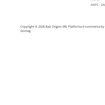
ANPC - SA
Vase & ustensile pentru gatit
Tigai si seturi
Oale si cratite
Oale sub presiune
Copyright © 2026 Raiz Origins SRL
Platforma E-commerce by
Gomag
Tavi
Ustensile bucatarie
Accesorii pentru bucatarie
Cosuri de gunoi
Suporturi si accesorii de bucatarie
Living & hol
Mobila living
Comode