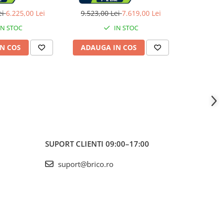
trol 310 Duo
Euphoria SmartControl 310 Duo
ei
6.225,00 Lei
9.523,00 Lei
7.619,00 Lei
3.222,0
IN STOC
IN STOC
N COS
ADAUGA IN COS
ADAUG
SUPORT CLIENTI
09:00–17:00
suport@brico.ro