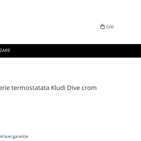
0,00
IZARE
erie termostatata Kludi Dive crom
24 luni
garanție