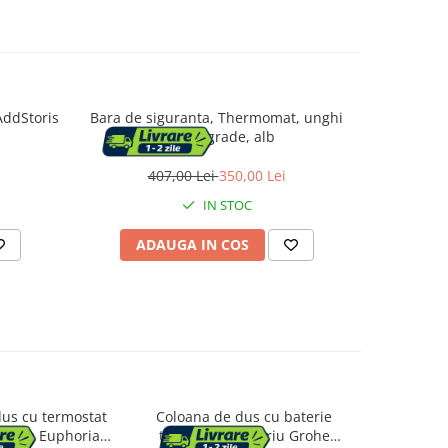
AddStoris
Bara de siguranta, Thermomat, unghi
Bara d
de 135 grade, alb
porthar
407,00 Lei
350,00 Lei
1.
IN STOC
ADAUGA IN COS
AD
us cu termostat
Coloana de dus cu baterie
Set de dus,
Grohe Euphoria
termostatata auriu Grohe
de dus c