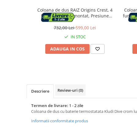
Coloana de dus RAIZ Origins Crest, 4
Coloa
Capace WC
functii, Usor de montat, Presiune
functii
ridicata, Jet reglabil, Materiale
regla
premium, Dus fix cu functie ploaie,
premiu
732,00 Lei
599,00 Lei
Accesorii WC
Functie bideu, Argintiu
functi
IN STOC
Ingrijire personala
ADAUGA IN COS
Uscatoare de par
Placi de indreptat parul
Perii de par electrice
Review-uri
(0)
Descriere
Ondulatoare
Termen de livrare:
1 - 2 zile
Coloana de dus cu baterie termostatata Kludi Dive crom lu
Epilatoare
Informatii conformitate produs