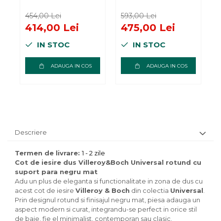
cu suport para
c
auriu periat
n
454,00 Lei
593,00 Lei
5
414,00 Lei
475,00 Lei
IN STOC
IN STOC
ADAUGA IN COS
ADAUGA IN COS
Descriere
Termen de livrare:
1 - 2 zile
Cot de iesire dus Villeroy&Boch Universal rotund cu
suport para negru mat
Adu un plus de eleganta si functionalitate in zona de dus cu
acest cot de iesire
Villeroy & Boch
din colectia
Universal
.
Prin designul rotund si finisajul negru mat, piesa adauga un
aspect modern si curat, integrandu-se perfect in orice stil
de baie, fie el minimalist, contemporan sau clasic.