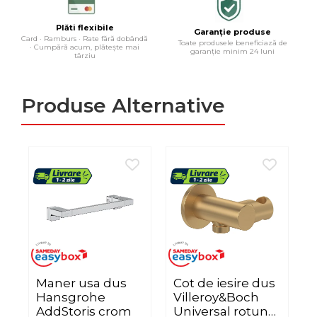
Plăti flexibile
Garanție produse
Card · Ramburs · Rate fără dobândă
Toate produsele beneficiază de
· Cumpără acum, plătește mai
garanție minim 24 luni
târziu
Produse Alternative
Maner usa dus
Cot de iesire dus
C
Hansgrohe
Villeroy&Boch
AddStoris crom
Universal rotund
U