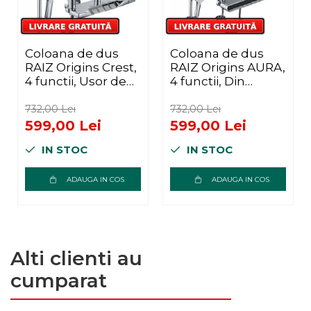
Coloana de dus
Coloana de dus
RAIZ Origins Crest,
RAIZ Origins AURA,
4 functii, Usor de
4 functii, Din
montat, Presiune
Alama, usor de
ridicata, Jet
montat, jet
732,00 Lei
732,00 Lei
reglabil, Materiale
reglabil, Afisaj
599,00 Lei
599,00 Lei
premium, Dus fix
electronic,
IN STOC
IN STOC
cu functie ploaie,
materiale
Functie bideu,
premium,
Argintiu
Presiune ridicata,
ADAUGA IN COS
ADAUGA IN COS
Dus fix cu functie
ploaie, Functie
bideu, Argintiu
Alti clienti au
cumparat