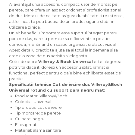
Ai avantajul unui accesoriu compact, usor de montat pe
perete, care ofera un aspect ordonat si profesionist zonei
de dus. Metalul de calitate asigura durabilitate si rezistenta,
astfel incat te poti bucura de un produs sigur si stabil in
utilizarea zilnica.
Un alt beneficiu important este suportul integrat pentru
para de dus, care iti permite sa o fixezi intr-o pozitie
comoda, mentinand un spatiu organizat si placut vizual.
Acest detaliu practic te ajuta sa ai totul la indemana si sa
creezi o zona de dus aerisita si eleganta.
Cotul de iesire
Villeroy & Boch Universal
este alegerea
potrivita daca iti doresti un accesoriu stilat, rafinat si
functional, perfect pentru o baie bine echilibrata estetic si
practic.
Specificatii tehnice Cot de iesire dus Villeroy&Boch
Universal rotund cu suport para negru mat:
Producator: Villeroy&Boch
Colectia: Universal
Tip produs: cot de iesire
Tip montare: pe perete
Culoare: negru
Finisaj: mat
Material: alama sanitara