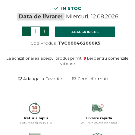
termometre
Gratare si accesorii
Dulapuri baie
Accesorii instalatii sanitare
IN STOC
Gratare de gradina
Mobilier baie
Data de livrare:
Miercuri, 12.08.2026
Oglinzi baie
Accesorii baie
ADAUGA IN COS
Cuiere si suporturi prosoape
Cod Produs:
TVC000462000K5
Rafturi si depozitare
Accesorii cada
La achizitionarea acestui produs primiti
9
Lei pentru comenzile
Accesorii lavoare
viitoare
Cosuri de rufe
Adauga la Favorite
Cere informatii
Suporturi si accesorii de baie
Retur simplu
Livrare rapidă
Returnează în 14 zile
24 - 48h colete standard