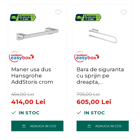
Maner usa dus
Bara de siguranta
Hansgrohe
cu sprijin pe
AddStoris crom
dreapta,
Thermomat, 60
cm, alb
454,00 Lei
705,00 Lei
414,00 Lei
605,00 Lei
IN STOC
IN STOC
ADAUGA IN COS
ADAUGA IN COS