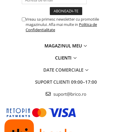
Radio cu ceas & portabile
Dormitor & birou
Vreau sa primesc newsletter cu promotiile
Mobila dormitor
magazinului. Afla mai multe in
Politica de
Confidentialitate
Dulapuri dormitor
MAGAZINUL MEU
Mese toaleta si oglinzi
CLIENTI
Noptiere
DATE COMERCIALE
Mobila birou
SUPORT CLIENTI
09:00–17:00
Birouri
suport@brico.ro
Scaune birou
Camera copilului
Mese si scaune pentru copii
Fotolii pentru copii