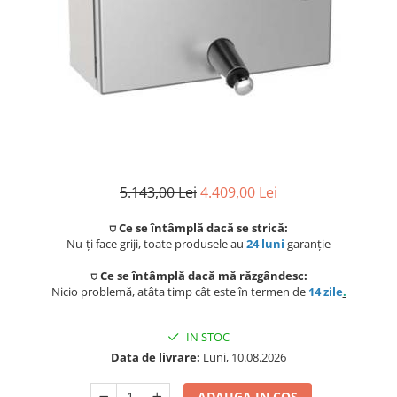
Coloane de dus
Seturi de dus
Sisteme de dus incastrate
Brate si palarii dus
Rigole si scurgere dus
5.143,00 Lei
4.409,00 Lei
Pare, furtunuri si accesorii
⛉ Ce se întâmplă dacă se strică:
Accesorii dus
Nu-ți face griji, toate produsele au
24 luni
garanție
Toalete
⛉ Ce se întâmplă dacă mă răzgândesc:
Seturi WC complete
Nicio problemă, atâta timp cât este în termen de
14 zile
.
Rame instalare
IN STOC
Data de livrare:
Luni, 10.08.2026
Clapete de actionare
ADAUGA IN COS