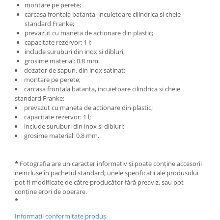
montare pe perete;
carcasa frontala batanta, incuietoare cilindrica si cheie
Bucatarie
standard Franke;
prevazut cu maneta de actionare din plastic;
Mobila bucatarie
capacitate rezervor: 1 l;
include suruburi din inox si dibluri;
Dulapuri si rafturi depozitare
grosime material: 0.8 mm.
dozator de sapun, din inox satinat;
montare pe perete;
Mese bucatarie si living
carcasa frontala batanta, incuietoare cilindrica si cheie
standard Franke;
Mobilier bucatarie
prevazut cu maneta de actionare din plastic;
capacitate rezervor: 1 l;
include suruburi din inox si dibluri;
Scaune bucatarie & living
grosime material: 0.8 mm.
Vase & ustensile pentru gatit
Tigai si seturi
*
Fotografia are un caracter informativ și poate conține accesorii
Oale si cratite
neincluse în pachetul standard; unele specificații ale produsului
Oale sub presiune
pot fi modificate de către producător fără preaviz, sau pot
conține erori de operare.
Tavi
*
Ustensile bucatarie
Informatii conformitate produs
Accesorii pentru bucatarie