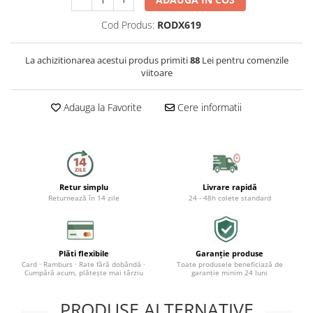
Capace WC
Cod Produs:
RODX619
Accesorii WC
Ingrijire personala
La achizitionarea acestui produs primiti
88
Lei pentru comenzile
viitoare
Uscatoare de par
Adauga la Favorite
Cere informatii
Placi de indreptat parul
Perii de par electrice
Ondulatoare
Retur simplu
Livrare rapidă
Returnează în 14 zile
24 - 48h colete standard
Epilatoare
Aparate de tuns & ras
Plăti flexibile
Garanție produse
Card · Ramburs · Rate fără dobândă ·
Toate produsele beneficiază de
Cantare corporale
Cumpără acum, plătește mai târziu
garanție minim 24 luni
Mobilier pentru baie
PRODUSE ALTERNATIVE