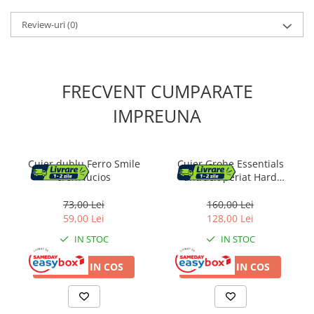
Review-uri
(0)
Cosuri de gunoi
Suporturi si accesorii de bucatarie
FRECVENT CUMPARATE
Living & hol
IMPREUNA
Mobila living
Comode
Cuier dublu Ferro Smile
Cuier Grohe Essentials
crom lucios
antracit periat Hard
Mese cafea si decorative
Graphite
73,00 Lei
160,00 Lei
59,00 Lei
128,00 Lei
Rafturi si biblioteci
IN STOC
IN STOC
Tabureti si fotolii
ADAUGA IN COS
ADAUGA IN COS
Mobila hol
Cuiere