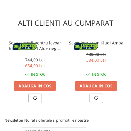
Pantofare
Decoratiuni
ALTI CLIENTI AU CUMPARAT
Plante artificiale
Set accesorii pentru lavoar
Savoniera crom Kludi Amba
Riflaje
Ideal Standard Alu+ negru
mat 70 cm din aluminiu
480,00 Lei
744,00 Lei
Suporturi flori si ghivece
384,00 Lei
654,00 Lei
Pet Shop
IN STOC
IN STOC
Ansambluri de joaca animale
Culcusuri pentru animale
ADAUGA IN COS
ADAUGA IN COS
Custi, cotete si tarcuri
Litiere
Electronice & Iluminat
Iluminat
Newsletter
Nu rata ofertele si promotiile noastre
Articole sanatate