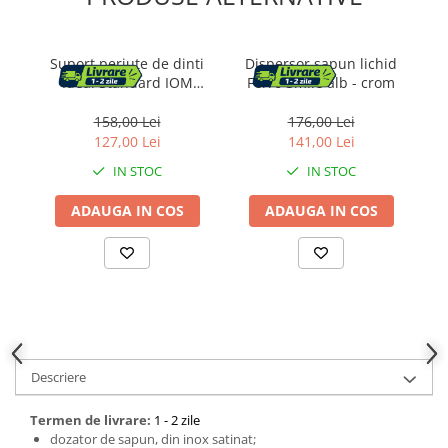
Baza lavoar
Dulapuri baie
Suport periute de dinti
Dispersor sapun lichid
Ideal Standard IOM
Ferro Smile alb - crom
negru mat cu pahar
Mobilier baie
negru
158,00 Lei
176,00 Lei
127,00 Lei
141,00 Lei
Oglinzi baie
IN STOC
IN STOC
Accesorii baie
ADAUGA IN COS
ADAUGA IN COS
Cuiere si suporturi prosoape
Rafturi si depozitare
Accesorii cada
Accesorii lavoare
Descriere
Cosuri de rufe
Termen de livrare:
1 - 2 zile
Suporturi si accesorii de baie
dozator de sapun, din inox satinat;