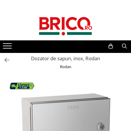
Toate Produsele
Baie
Baterii sanitare
Baterii bucatarie
Dozator de sapun, inox, Rodan
Rodan
Baterii chiuveta baie
Baterii cada si dus
Baterii bideu si dus igienic
Accesorii baterii
Sisteme de dus