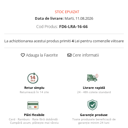
Preparat bauturi
Mese gradina
Ingrijire personala
Sisteme de ventilatie
Unelte pentru constructii
STOC EPUIZAT
Storcatoare
Seturi mobilier
Data de livrare:
Marti, 11.08.2026
Uscatoare de par
Ventilatoare
Prelate, pavilioane, umbrele
Cod Produs:
FD6-LRA-16-66
Fierbatoare
terasa
Instalatii sanitare
Placi de indreptat parul
Ingrijire locuinta
La achizitionarea acestui produs primiti
4
Lei pentru comenzile viitoare
Sere si solarii
Fitinguri
Perii de par electrice
Fiare, statii & aparate de calcat cu
Piscine
Adauga la Favorite
Cere informatii
abur
Case de gradina
Robineti de trecere
Ondulatoare
Aspiratoare
Corturi & articole camping
Robineti si accesorii calorifere
Epilatoare
Accesorii aspiratoare
Scari
Usi de vizitare
Aparate de tuns & ras
Retur simplu
Livrare rapidă
Returnează în 14 zile
24 - 48h colete standard
Cantare corporale
Pavilioane
Scurgeri, sifoane, racorduri
Mobilier pentru baie
sanitare
Prelate
Plăti flexibile
Garanție produse
Baza lavoar
Supape, reductoare, manometre,
Card · Ramburs · Rate fără dobândă ·
Toate produsele beneficiază de
termometre
Cumpără acum, plătește mai târziu
garanție minim 24 luni
Umbrele