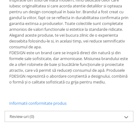
iubesc originalitatea si care acorda atentie detaliilor si opteaza
pentru un design conceptual in baia lor. Brandul a fost creat cu
gandul la viitor, fapt ce se reflecta in durabilitatea confirmata prin
garantia extinsa a produselor. Toate colectiile sunt completate
armonios de valori functionale si estetice la standarde ridicate.
Alegand aceste produse, te vei bucura zilnic de o experienta
deosebita folosindu-le si, in acelasi timp, vei reduce semnificativ
consumul de apa.
FDESIGN este un brand care se inspiră direct din natură și din
formele sale sofisticate, dar armonioase. Misiunea brandului este
de a oferi robinete de baie și bucătărie funcționale și proiectate
atractiv, care vă permit să reduceți consumul de apă. Produsele
FDESIGN reprezintă o abordare conștientă a designului, combină
o formă și o calitate sofisticată cu grija pentru mediu.
Informatii conformitate produs
Review-uri
(0)