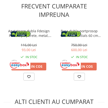
FRECVENT CUMPARATE
IMPREUNA
Agatatoare dubla Fdesign
Bara dubla portprosop
Piazza, pe perete, metal,
Grohe Essentials 60 cm
negru, FD6-PZA-08-11
auriu lucios Cool Sunrise
116,00 Lei
750,00 Lei
93,00 Lei
600,00 Lei
IN STOC
IN STOC
ADAUGA IN COS
ADAUGA IN COS
ALTI CLIENTI AU CUMPARAT