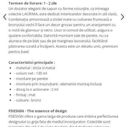
Termen de livrare:
1 - 2 zile
Un dozator elegant de sapun cu forme rotunjite, ca intreaga
colectie LACRIMA, este dedicat interioarelor decorate in stil clasic.
Combinația armonioasă a sticlei mate cu culoarea frumoasă a
bronzului vechi îl face un decor grozav pentru un aranjament cu
o notă de glamour și retro. Usor si comod de utilizat, asigura o
spalare confortabila. Datorită montarii sale de perete, nu va
aluneca de pe blat sau de pe marginea lavoarului, facilitând
păstrarea curată a încăperii. Acesta este un detaliu unic, premium
pentru baie!
Caracteristici principale :
- material : sticla si metal
- volum net : 130 ml
- montare pe perete
- montare prin insurubare : elemente montaj incluse
- dozaj la o actionare : 2 ml
- finisaj : mat
- culoare : bronz
FDESIGN - The essence of design
FDESIGN ofera o gama larga de produse care imbina perfectiunea
designului cu grija fata de mediul inconjurator. Colectiile sunt
inspiratie din stilul de viata modern, fiind dedicate celor care