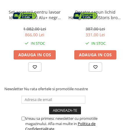
Set accesorii pentru lavoar
Dozator sapun lichid
Ideal Standard Alu+ negru
Hansgrohe AddStoris bronz
mat 80 cm din aluminiu
periat
1.082,00 Lei
387,00 Lei
866,00 Lei
331,00 Lei
IN STOC
IN STOC
ADAUGA IN COS
ADAUGA IN COS
Newsletter
Nu rata ofertele si promotiile noastre
Vreau sa primesc newsletter cu promotiile
magazinului. Afla mai multe in
Politica de
Confidentialitate