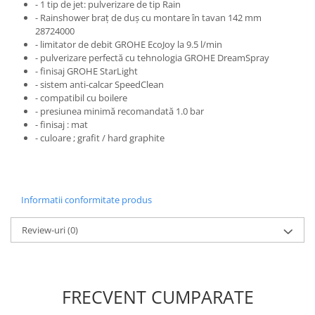
- 1 tip de jet: pulverizare de tip Rain
- Rainshower braț de duș cu montare în tavan 142 mm
Pantofare
28724000
Decoratiuni
- limitator de debit GROHE EcoJoy la 9.5 l/min
- pulverizare perfectă cu tehnologia GROHE DreamSpray
- finisaj GROHE StarLight
Plante artificiale
- sistem anti-calcar SpeedClean
- compatibil cu boilere
- presiunea minimă recomandată 1.0 bar
Riflaje
- finisaj : mat
- culoare ; grafit / hard graphite
Suporturi flori si ghivece
Pet Shop
Ansambluri de joaca animale
Informatii conformitate produs
Culcusuri pentru animale
Custi, cotete si tarcuri
Review-uri
(0)
Litiere
Electronice & Iluminat
Iluminat
FRECVENT CUMPARATE
Articole sanatate