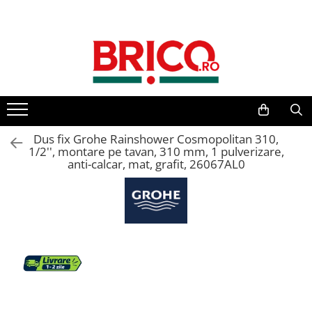
Toate Produsele
Baie
Baterii sanitare
Baterii bucatarie
Dus fix Grohe Rainshower Cosmopolitan 310,
1/2'', montare pe tavan, 310 mm, 1 pulverizare,
anti-calcar, mat, grafit, 26067AL0
Baterii chiuveta baie
Baterii cada si dus
Baterii bideu si dus igienic
Accesorii baterii
Sisteme de dus