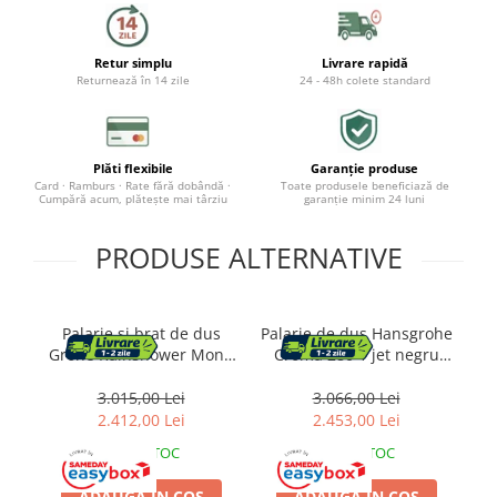
Baza lavoar
Retur simplu
Livrare rapidă
Dulapuri baie
Returnează în 14 zile
24 - 48h colete standard
Mobilier baie
Oglinzi baie
Plăti flexibile
Garanție produse
Card · Ramburs · Rate fără dobândă ·
Toate produsele beneficiază de
Accesorii baie
Cumpără acum, plătește mai târziu
garanție minim 24 luni
PRODUSE ALTERNATIVE
Cuiere si suporturi prosoape
Rafturi si depozitare
Palarie si brat de dus
Palarie de dus Hansgrohe
B
Accesorii cada
Grohe Rainshower Mono
Croma 280 1 jet negru
Ve
310 cu 1 functie negru
mat
Accesorii lavoare
mat
3.015,00 Lei
3.066,00 Lei
2.412,00 Lei
2.453,00 Lei
Cosuri de rufe
IN STOC
IN STOC
Suporturi si accesorii de baie
ADAUGA IN COS
ADAUGA IN COS