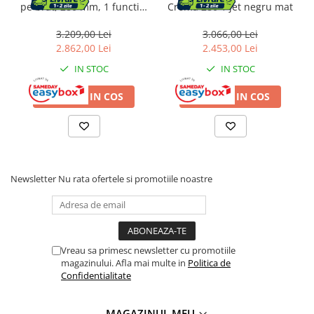
Depozitare jucarii
pe brat, 280 mm, 1 functie,
Croma 280 1 jet negru mat
EcoSmart, mat, negru,
Jucarii si accesorii
26221670
3.209,00 Lei
3.066,00 Lei
2.862,00 Lei
2.453,00 Lei
Mobila copii
IN STOC
IN STOC
Depozitare si organizare
ADAUGA IN COS
ADAUGA IN COS
Cutii organizatoare
Garderobe
Organizatoare sertar si dulap
Newsletter
Nu rata ofertele si promotiile noastre
Rafturi depozitare
Umerase si huse haine
Vreau sa primesc newsletter cu promotiile
magazinului. Afla mai multe in
Politica de
Gradina & balcon
Confidentialitate
Unelte motorizate
MAGAZINUL MEU