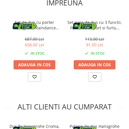
IMPREUNA
Radio cu ceas & portabile
Dormitor & birou
Set de dus cu porter
Set para de dus cu 3 functii,
Mobila dormitor
Hansgrohe Raindance
Ferro, cu suport si furtun
Select E120 crom 3 functii
flexibil, negru mat
Dulapuri dormitor
687,00 Lei
113,00 Lei
658,00 Lei
91,00 Lei
Mese toaleta si oglinzi
IN STOC
IN STOC
Noptiere
ADAUGA IN COS
ADAUGA IN COS
Mobila birou
Birouri
Scaune birou
ALTI CLIENTI AU CUMPARAT
Camera copilului
Mese si scaune pentru copii
Fotolii pentru copii
Dus fix Hansgrohe Croma,
Palarie de dus Hansgrohe