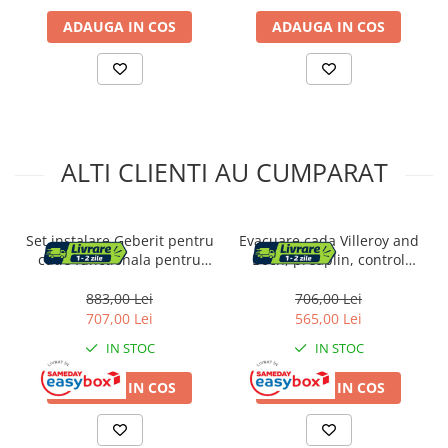
ADAUGA IN COS
ADAUGA IN COS
ALTI CLIENTI AU CUMPARAT
Set instalare Geberit pentru
Evacuare cada Villeroy and
cutie functionala pentru
Boch, preaplin, control
baterie electronica
ventil, crom, U90960461
883,00 Lei
706,00 Lei
707,00 Lei
565,00 Lei
IN STOC
IN STOC
ADAUGA IN COS
ADAUGA IN COS