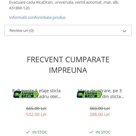
Evacuare cada AlcaDrain, universala, ventil automat, mat, alb,
A51BM-120
Informatii conformitate produs
Review-uri
(0)
FRECVENT CUMPARATE
IMPREUNA
Raft trepte 5 etaje sticla
Masa de intrare, pe 3
securizata cadru otel
nivele, blat din sticla
arcada, 83x30x184 cm,
securizata, cadru metalic,
design elegant, auriu
30x100x73cm, auriu
665,00 Lei
360,00 Lei
532,00 Lei
288,00 Lei
IN STOC
IN STOC