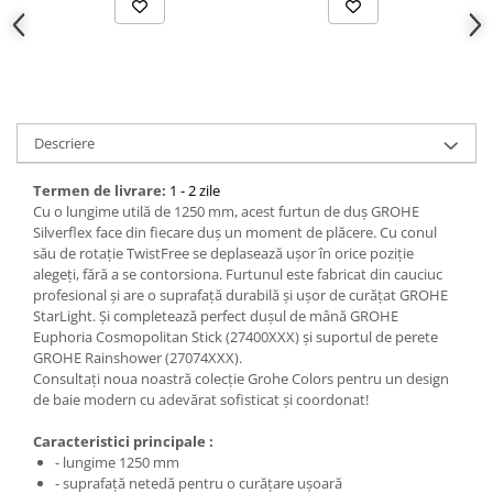
Descriere
Termen de livrare:
1 - 2 zile
Cu o lungime utilă de 1250 mm, acest furtun de duș GROHE
Silverflex face din fiecare duș un moment de plăcere. Cu conul
său de rotație TwistFree se deplasează ușor în orice poziție
alegeți, fără a se contorsiona. Furtunul este fabricat din cauciuc
profesional și are o suprafață durabilă și ușor de curățat GROHE
StarLight. Și completează perfect dușul de mână GROHE
Euphoria Cosmopolitan Stick (27400XXX) și suportul de perete
GROHE Rainshower (27074XXX).
Consultați noua noastră colecție Grohe Colors pentru un design
de baie modern cu adevărat sofisticat și coordonat!
Caracteristici principale :
- lungime 1250 mm
- suprafață netedă pentru o curățare ușoară