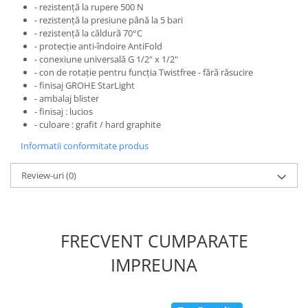
- rezistență la rupere 500 N
- rezistență la presiune până la 5 bari
- rezistență la căldură 70°C
- protecție anti-îndoire AntiFold
- conexiune universală G 1/2" x 1/2"
- con de rotaţie pentru funcţia Twistfree - fără răsucire
- finisaj GROHE StarLight
- ambalaj blister
- finisaj : lucios
- culoare : grafit / hard graphite
Informatii conformitate produs
Review-uri
(0)
FRECVENT CUMPARATE
IMPREUNA