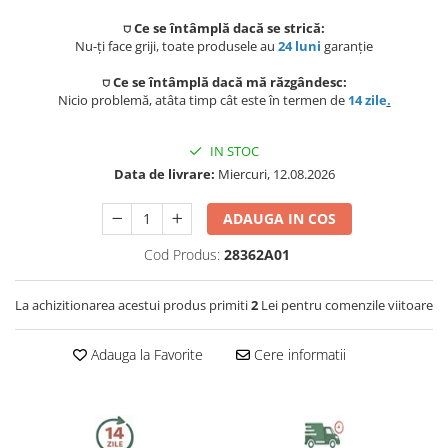
Preparat bauturi
Scaune gradina si sezlonguri
Betoniere si Vibratoare beton
Ingrijire personala
⛉ Ce se întâmplă dacă se strică:
Sisteme de ventilatie
Unelte de vopsit si tencuit
Nu-ți face griji, toate produsele au
24 luni
garanție
Storcatoare
Balansoare si leagane de gradina
Uscatoare de par
⛉ Ce se întâmplă dacă mă răzgândesc:
Ventilatoare
Unelte pentru constructii
Nicio problemă, atâta timp cât este în termen de
14 zile
.
Fierbatoare
Mese gradina
Instalatii sanitare
Placi de indreptat parul
Ingrijire locuinta
Seturi mobilier
IN STOC
Fitinguri
Perii de par electrice
Data de livrare:
Miercuri, 12.08.2026
Prelate, pavilioane, umbrele
Fiare, statii & aparate de calcat cu
terasa
abur
Robineti de trecere
Ondulatoare
ADAUGA IN COS
Aspiratoare
Sere si solarii
Robineti si accesorii calorifere
Cod Produs:
28362A01
Epilatoare
Piscine
Accesorii aspiratoare
Case de gradina
Usi de vizitare
Aparate de tuns & ras
La achizitionarea acestui produs primiti
2
Lei pentru comenzile viitoare
Cantare corporale
Corturi & articole camping
Scurgeri, sifoane, racorduri
Adauga la Favorite
Cere informatii
Mobilier pentru baie
sanitare
Scari
Baza lavoar
Supape, reductoare, manometre,
termometre
Pavilioane