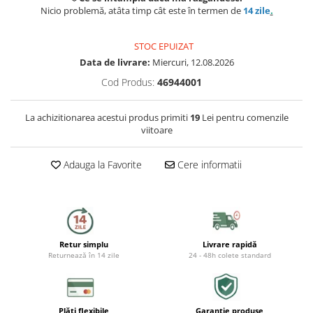
Capace WC
Nicio problemă, atâta timp cât este în termen de
14 zile
.
Accesorii WC
STOC EPUIZAT
Ingrijire personala
Data de livrare:
Miercuri, 12.08.2026
Cod Produs:
46944001
Uscatoare de par
La achizitionarea acestui produs primiti
19
Lei pentru comenzile
Placi de indreptat parul
viitoare
Perii de par electrice
Adauga la Favorite
Cere informatii
Ondulatoare
Epilatoare
Retur simplu
Livrare rapidă
Aparate de tuns & ras
Returnează în 14 zile
24 - 48h colete standard
Cantare corporale
Mobilier pentru baie
Plăti flexibile
Garanție produse