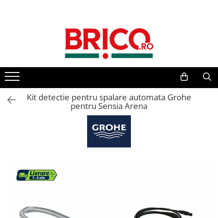
Toate Produsele
Baie
Baterii sanitare
Baterii bucatarie
Kit detectie pentru spalare automata Grohe
pentru Sensia Arena
Baterii chiuveta baie
Baterii cada si dus
Baterii bideu si dus igienic
Accesorii baterii
Sisteme de dus