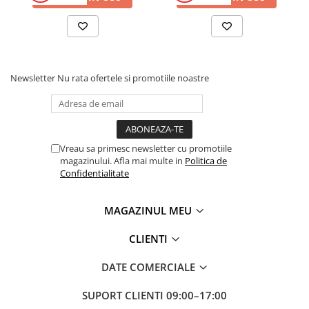
Pantofare
Decoratiuni
Plante artificiale
Newsletter
Nu rata ofertele si promotiile noastre
Riflaje
Suporturi flori si ghivece
Vreau sa primesc newsletter cu promotiile
Pet Shop
magazinului. Afla mai multe in
Politica de
Confidentialitate
Ansambluri de joaca animale
Culcusuri pentru animale
MAGAZINUL MEU
Custi, cotete si tarcuri
Litiere
CLIENTI
Electronice & Iluminat
DATE COMERCIALE
Iluminat
Articole sanatate
SUPORT CLIENTI
09:00–17:00