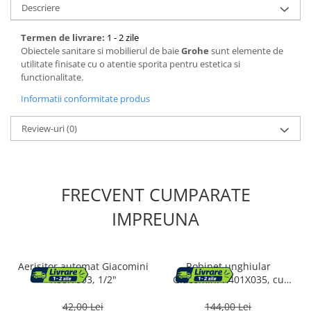
Descriere
Bucatarie
Termen de livrare:
1 - 2 zile
Mobila bucatarie
Obiectele sanitare si mobilierul de baie
Grohe
sunt elemente de
utilitate finisate cu o atentie sporita pentru estetica si
functionalitate.
Dulapuri si rafturi depozitare
Informatii conformitate produs
Mese bucatarie si living
Review-uri
(0)
Mobilier bucatarie
Scaune bucatarie & living
FRECVENT CUMPARATE
Vase & ustensile pentru gatit
IMPREUNA
Tigai si seturi
Oale si cratite
Oale sub presiune
Aerisitor automat Giacomini
Robinet unghiular
Tavi
R88IY003, 1/2"
Giacomini R401X035, cu
Ustensile bucatarie
optiune termostatica,
racord teava fier, alama
42,00 Lei
144,00 Lei
Accesorii pentru bucatarie