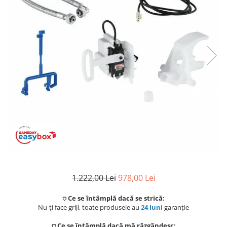
Coloane de dus
Seturi de dus
Sisteme de dus incastrate
Brate si palarii dus
Rigole si scurgere dus
Pare, furtunuri si accesorii
Accesorii dus
Toalete
Seturi WC complete
1.222,00 Lei
978,00 Lei
Rame instalare
⛉ Ce se întâmplă dacă se strică:
Clapete de actionare
Nu-ți face griji, toate produsele au
24 luni
garanție
⛉ Ce se întâmplă dacă mă răzgândesc: