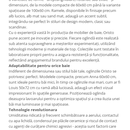
dimensiuni, de la modele compacte de 60x60 cm până la variante
spațioase de 100x60 cm. Ramele, disponibile în finisaje precum
alb lucios, alb mat sau sand mat, adaugă un accent subtil,
integrându-se perfect în stiluri de design modern, clasic sau
scandinav.
Cu o experiență vastă în producția de mobilier de baie, Oristo
pune accent pe inovație și precizie. Fiecare oglindă este realizată
sub atenta supraveghere a meșterilor experimentați, utilizând
tehnologii moderne și materiale de top. Colecțiile sunt testate în
laboratoare proprii pentru a asigura rezistență și funcționalitate,
reflectând angajamentul brandului pentru excelență.
Adaptabilitate pentru orice baie
Indiferent de dimensiunea sau stilul băii tale, oglinzile Oristo se
potrivesc perfect. Modelele compacte, precum Anna 60x60 cm,
sunt ideale pentru băi mici, în timp ce oglinzile mai mari, cum ar fi
Louis 50x72 cm cu ramă albă lucioasă, adaugă un efect vizual
impresionant în spațiile generoase. Poziționează oglinda
deasupra lavoarului pentru a optimiza spațiul și a crea iluzia unei
băi mai luminoase și mai spațioase.
Tehnologie revolutionara
Umiditatea ridicată și frecvent schimbătoare a aerului, contactul
cu apa lichidă, condensul pe plăcile ceramice și riscul de contact
cu agenți de curățare chimici agresivi - aceștia sunt factorii care