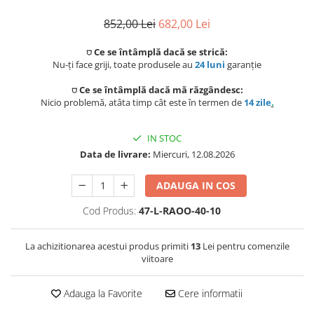
Preparat bauturi
Mese gradina
Ingrijire personala
852,00 Lei
682,00 Lei
Sisteme de ventilatie
Unelte pentru constructii
Storcatoare
Seturi mobilier
Uscatoare de par
⛉ Ce se întâmplă dacă se strică:
Ventilatoare
Prelate, pavilioane, umbrele
Nu-ți face griji, toate produsele au
24 luni
garanție
Fierbatoare
terasa
Instalatii sanitare
Placi de indreptat parul
Ingrijire locuinta
⛉ Ce se întâmplă dacă mă răzgândesc:
Nicio problemă, atâta timp cât este în termen de
14 zile
.
Sere si solarii
Fitinguri
Perii de par electrice
Fiare, statii & aparate de calcat cu
Piscine
IN STOC
abur
Case de gradina
Robineti de trecere
Ondulatoare
Data de livrare:
Miercuri, 12.08.2026
Aspiratoare
Corturi & articole camping
Robineti si accesorii calorifere
Epilatoare
ADAUGA IN COS
Accesorii aspiratoare
Scari
Usi de vizitare
Cod Produs:
47-L-RAOO-40-10
Aparate de tuns & ras
Cantare corporale
Pavilioane
Scurgeri, sifoane, racorduri
La achizitionarea acestui produs primiti
13
Lei pentru comenzile
Mobilier pentru baie
sanitare
viitoare
Prelate
Baza lavoar
Supape, reductoare, manometre,
Adauga la Favorite
Cere informatii
termometre
Umbrele