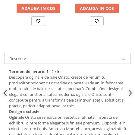
ADAUGA IN COS
ADAUGA IN COS
Descriere
Termen de livrare:
1 - 2 zile
Descoperă oglinzile de baie Oristo, create de renumitul
producător polonez cu o tradiție de peste 90 de ani în fabricarea
mobilierului de baie de calitate superioară. Combinând designul
elegant cu funcționalitatea modernă, oglinzile Oristo sunt
concepute pentru a transforma baia ta într-un spațiu sofisticat și
practic, perfect adaptat nevoilor tale
Design exclusi
v
Oglinzile Oristo se remarcă prin estetica rafinată, inspirată de
echilibrul dintre forme elegante și finisaje premium. Disponibile în
colecții precum Louis, Anna sau Montebianco, aceste oglinzi oferă
o varietate de forme - dreptunghiulare, rotunde sau ovale - și