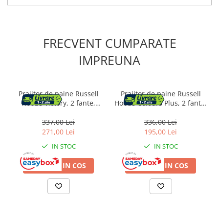
FRECVENT CUMPARATE
IMPREUNA
Prajitor de paine Russell
Prajitor de paine Russell
Hobbs Victory, 2 fante,
Hobbs Colours Plus, 2 fante,
gratar chifle, tava firimituri
gratar chifle, tava firimituri
detasabila, functie
detasabila, functie
337,00 Lei
336,00 Lei
decongelare, inox
decongelare, maro
271,00 Lei
195,00 Lei
IN STOC
IN STOC
ADAUGA IN COS
ADAUGA IN COS