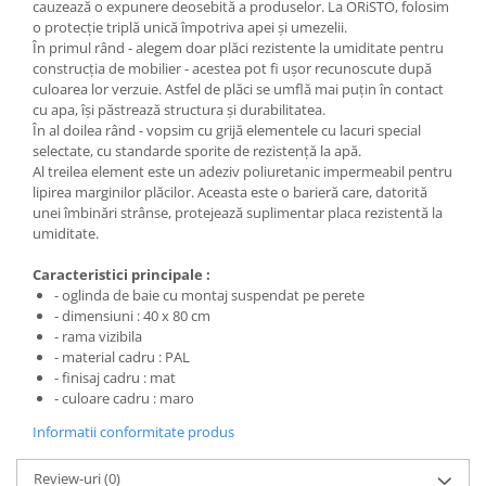
cauzează o expunere deosebită a produselor. La ORiSTO, folosim
o protecție triplă unică împotriva apei și umezelii.
În primul rând - alegem doar plăci rezistente la umiditate pentru
construcția de mobilier - acestea pot fi ușor recunoscute după
culoarea lor verzuie. Astfel de plăci se umflă mai puțin în contact
cu apa, își păstrează structura și durabilitatea.
În al doilea rând - vopsim cu grijă elementele cu lacuri special
selectate, cu standarde sporite de rezistență la apă.
Al treilea element este un adeziv poliuretanic impermeabil pentru
lipirea marginilor plăcilor. Aceasta este o barieră care, datorită
unei îmbinări strânse, protejează suplimentar placa rezistentă la
umiditate.
Caracteristici principale :
- oglinda de baie cu montaj suspendat pe perete
- dimensiuni : 40 x 80 cm
- rama vizibila
- material cadru : PAL
- finisaj cadru : mat
- culoare cadru : maro
Informatii conformitate produs
Review-uri
(0)