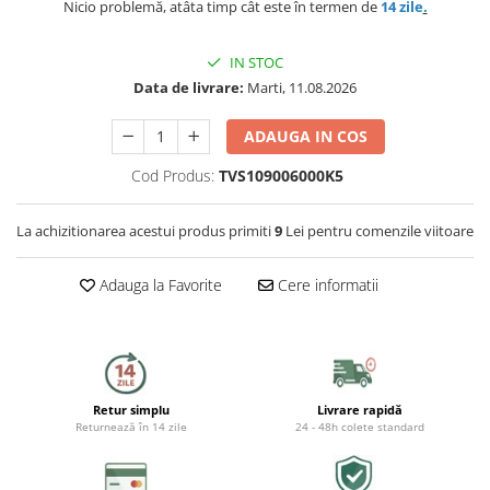
Capace WC
Nicio problemă, atâta timp cât este în termen de
14 zile
.
Accesorii WC
IN STOC
Ingrijire personala
Data de livrare:
Marti, 11.08.2026
ADAUGA IN COS
Uscatoare de par
Cod Produs:
TVS109006000K5
Placi de indreptat parul
La achizitionarea acestui produs primiti
9
Lei pentru comenzile viitoare
Perii de par electrice
Adauga la Favorite
Cere informatii
Ondulatoare
Epilatoare
Aparate de tuns & ras
Retur simplu
Livrare rapidă
Cantare corporale
Returnează în 14 zile
24 - 48h colete standard
Mobilier pentru baie