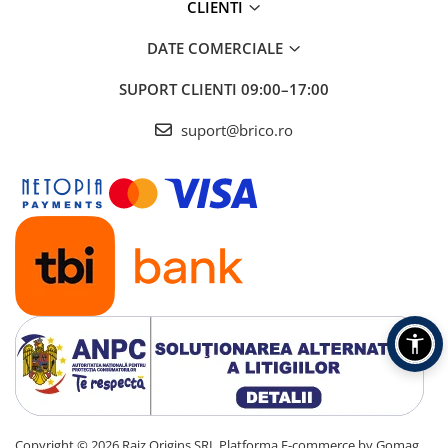
Depozitare jucarii
CLIENTI
Jucarii si accesorii
DATE COMERCIALE
Mobila copii
SUPORT CLIENTI
09:00–17:00
Depozitare si organizare
suport@brico.ro
Cutii organizatoare
Garderobe
Organizatoare sertar si dulap
Rafturi depozitare
Umerase si huse haine
Gradina & balcon
Unelte motorizate
Copyright © 2026 Raiz Origins SRL
Platforma E-commerce by Gomag