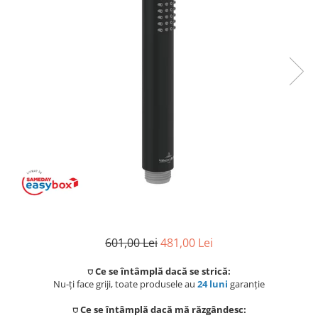
Coloane de dus
Seturi de dus
Sisteme de dus incastrate
Brate si palarii dus
Rigole si scurgere dus
Pare, furtunuri si accesorii
Accesorii dus
Toalete
Seturi WC complete
601,00 Lei
481,00 Lei
Rame instalare
⛉ Ce se întâmplă dacă se strică:
Nu-ți face griji, toate produsele au
24 luni
garanție
Clapete de actionare
⛉ Ce se întâmplă dacă mă răzgândesc: