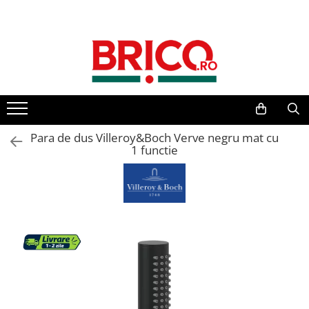
Toate Produsele
Baie
Baterii sanitare
Baterii bucatarie
Para de dus Villeroy&Boch Verve negru mat cu
1 functie
Baterii chiuveta baie
Baterii cada si dus
Baterii bideu si dus igienic
Accesorii baterii
Sisteme de dus