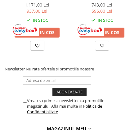
Radio cu ceas & portabile
universala, 900 mm, lucios,
Sunrise
1.171,00 Lei
743,00 Lei
auriu
937,00 Lei
595,00 Lei
Dormitor & birou
IN STOC
IN STOC
Mobila dormitor
ADAUGA IN COS
ADAUGA IN COS
Dulapuri dormitor
Mese toaleta si oglinzi
Noptiere
Newsletter
Nu rata ofertele si promotiile noastre
Mobila birou
Birouri
Vreau sa primesc newsletter cu promotiile
magazinului. Afla mai multe in
Politica de
Scaune birou
Confidentialitate
Camera copilului
Mese si scaune pentru copii
MAGAZINUL MEU
Fotolii pentru copii