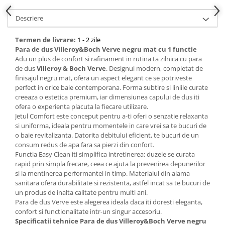
Descriere
Bucatarie
Mobila bucatarie
Termen de livrare:
1 - 2 zile
Para de dus Villeroy&Boch Verve negru mat cu 1 functie
Adu un plus de confort si rafinament in rutina ta zilnica cu para
Dulapuri si rafturi depozitare
de dus
Villeroy & Boch Verve
. Designul modern, completat de
finisajul negru mat, ofera un aspect elegant ce se potriveste
Mese bucatarie si living
perfect in orice baie contemporana. Forma subtire si liniile curate
creeaza o estetica premium, iar dimensiunea capului de dus iti
Mobilier bucatarie
ofera o experienta placuta la fiecare utilizare.
Jetul Comfort este conceput pentru a-ti oferi o senzatie relaxanta
si uniforma, ideala pentru momentele in care vrei sa te bucuri de
Scaune bucatarie & living
o baie revitalizanta. Datorita debitului eficient, te bucuri de un
Vase & ustensile pentru gatit
consum redus de apa fara sa pierzi din confort.
Functia Easy Clean iti simplifica intretinerea: duzele se curata
Tigai si seturi
rapid prin simpla frecare, ceea ce ajuta la prevenirea depunerilor
Oale si cratite
si la mentinerea performantei in timp. Materialul din alama
sanitara ofera durabilitate si rezistenta, astfel incat sa te bucuri de
Oale sub presiune
un produs de inalta calitate pentru multi ani.
Tavi
Para de dus Verve este alegerea ideala daca iti doresti eleganta,
Ustensile bucatarie
confort si functionalitate intr-un singur accesoriu.
Specificatii tehnice Para de dus Villeroy&Boch Verve negru
Accesorii pentru bucatarie