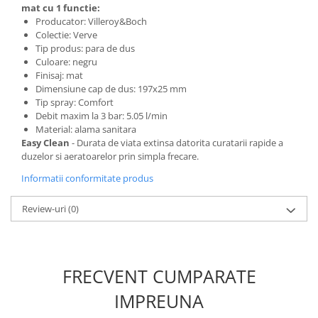
mat cu 1 functie:
Producator: Villeroy&Boch
Cosuri de gunoi
Colectie: Verve
Tip produs: para de dus
Culoare: negru
Suporturi si accesorii de bucatarie
Finisaj: mat
Dimensiune cap de dus: 197x25 mm
Living & hol
Tip spray: Comfort
Debit maxim la 3 bar: 5.05 l/min
Mobila living
Material: alama sanitara
Easy Clean
- Durata de viata extinsa datorita curatarii rapide a
duzelor si aeratoarelor prin simpla frecare.
Comode
Informatii conformitate produs
Mese cafea si decorative
Review-uri
(0)
Rafturi si biblioteci
Tabureti si fotolii
FRECVENT CUMPARATE
Mobila hol
IMPREUNA
Cuiere