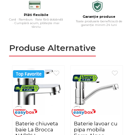
Plăti flexibile
Garanție produse
Card · Ramburs · Rate fără dobândă
Toate produsele beneficiază de
· Cumpără acum, plătește mai
garanție minim 24 luni
târziu
Produse Alternative
Baterie chiuveta
Baterie lavoar cu
B
baie La Brocca
pipa mobila