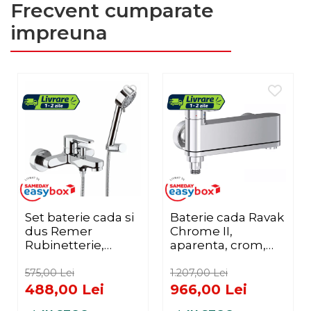
Frecvent cumparate
impreuna
Set baterie cada si
Baterie cada Ravak
dus Remer
Chrome II,
Rubinetterie,
aparenta, crom,
monocomanda, 4
X070451
tipuri de jeturi,
575,00 Lei
1.207,00 Lei
Cromat
488,00 Lei
966,00 Lei