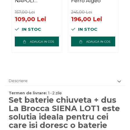
NAPOLI
Ferro Algeo
P300D105,
Monocomanda,
157,00 Lei
245,00 Lei
3
Racorduri
109,00 Lei
196,00 Lei
incluse,
IN STOC
IN STOC
Economie de
apa, Silentioasa,
Usor de curatat si
ADAUGA IN COS
ADAUGA IN COS
instalat, alama
sanitara, Finisaj
crom
Descriere
Termen de livrare:
1 - 2 zile
Set baterie chiuveta + dus
La Brocca SIENA LOT1 este
solutia ideala pentru cei
care isi doresc o baterie