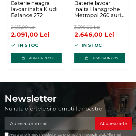
Baterie neagra
Baterie lavoar
lavoar inalta Kludi
inalta Hansgrohe
Balance 272
Metropol 260 auriu
lucios
2.613,00 Lei
3.399,00 Lei
2.091,00 Lei
2.646,00 Lei
IN STOC
IN STOC
ADAUGA IN COS
ADAUGA IN COS
Newsletter
Nu rata ofertele si promotiile noastre
Vreau sa primesc newsletter cu promotiile magazinului. Afla mai