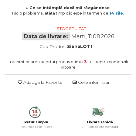
termometre
Gratare si accesorii
Dulapuri baie
⛉ Ce se întâmplă dacă mă răzgândesc:
Accesorii instalatii sanitare
Nicio problemă, atâta timp cât este în termen de
14 zile
.
Gratare de gradina
Mobilier baie
Oglinzi baie
STOC EPUIZAT
Accesorii baie
Data de livrare:
Marti, 11.08.2026
Cuiere si suporturi prosoape
Cod Produs:
SienaLOT1
Rafturi si depozitare
Accesorii cada
La achizitionarea acestui produs primiti
3
Lei pentru comenzile
Accesorii lavoare
viitoare
Cosuri de rufe
Suporturi si accesorii de baie
Adauga la Favorite
Cere informatii
Retur simplu
Livrare rapidă
Returnează în 14 zile
24 - 48h colete standard