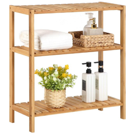
Motocoase si motocositori
Drujbe si fierastraie electrice
Masina de tuns iarba
Suflante
Aparate spalat cu presiune
Despicatoare si Tocatoare crengi
Motocultoare si Motoburghie
Pompe apa si accesorii
Pompe submersibile
Pompe de suprafata