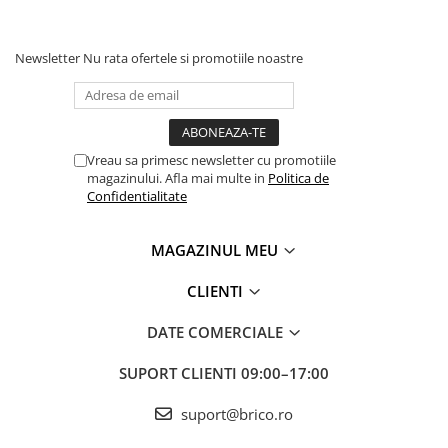
Aparate de gatit & desert
Cuptoare cu microunde
Newsletter
Nu rata ofertele si promotiile noastre
Cuptoare electrice
Friteuze
Plite & Aragazuri
Vreau sa primesc newsletter cu promotiile
magazinului. Afla mai multe in
Politica de
Confidentialitate
Aparate de gatit cu aburi &
Deshidratoare
MAGAZINUL MEU
Multicooker
CLIENTI
Gratare electrice
DATE COMERCIALE
Sandwich-maker & Prajitoare de
SUPORT CLIENTI
09:00–17:00
paine
suport@brico.ro
Aparate de preparat desert
Mixere, tocatoare & roboti de