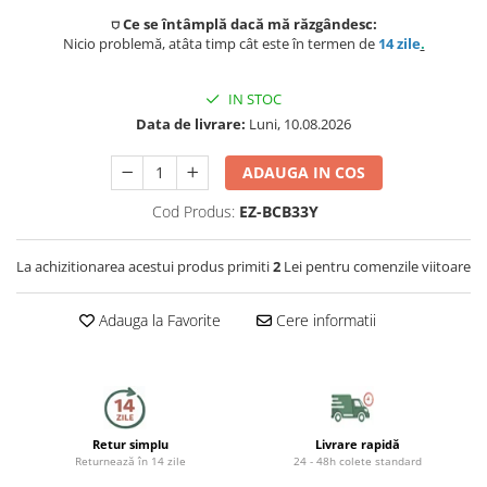
Capace WC
⛉ Ce se întâmplă dacă mă răzgândesc:
Nicio problemă, atâta timp cât este în termen de
14 zile
.
Accesorii WC
Ingrijire personala
IN STOC
Data de livrare:
Luni, 10.08.2026
Uscatoare de par
ADAUGA IN COS
Placi de indreptat parul
Cod Produs:
EZ-BCB33Y
Perii de par electrice
La achizitionarea acestui produs primiti
2
Lei pentru comenzile viitoare
Ondulatoare
Adauga la Favorite
Cere informatii
Epilatoare
Aparate de tuns & ras
Cantare corporale
Retur simplu
Livrare rapidă
Mobilier pentru baie
Returnează în 14 zile
24 - 48h colete standard