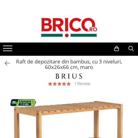
Toate Produsele
Baie
Baterii sanitare
Baterii bucatarie
Raft de depozitare din bambus, cu 3 niveluri,
60x26x66 cm, maro
Baterii chiuveta baie
1 Review
Baterii cada si dus
Baterii bideu si dus igienic
Accesorii baterii
Sisteme de dus