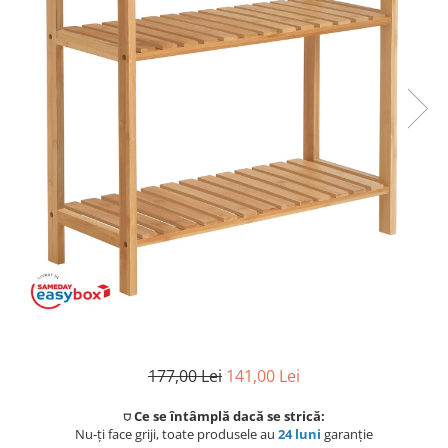
Coloane de dus
Seturi de dus
Sisteme de dus incastrate
Brate si palarii dus
Rigole si scurgere dus
Pare, furtunuri si accesorii
Accesorii dus
Toalete
Seturi WC complete
Rame instalare
177,00 Lei
141,00 Lei
Clapete de actionare
⛉ Ce se întâmplă dacă se strică:
Nu-ți face griji, toate produsele au
24 luni
garanție