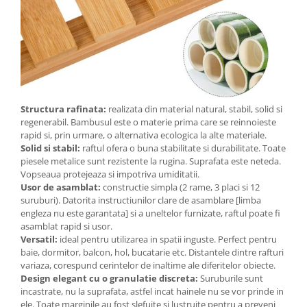
Radio cu ceas & portabile
Dormitor & birou
Mobila dormitor
Dulapuri dormitor
Structura rafinata:
realizata din material natural, stabil, solid si
Mese toaleta si oglinzi
regenerabil. Bambusul este o materie prima care se reinnoieste
rapid si, prin urmare, o alternativa ecologica la alte materiale.
Solid si stabil:
raftul ofera o buna stabilitate si durabilitate. Toate
Noptiere
piesele metalice sunt rezistente la rugina. Suprafata este neteda.
Mobila birou
Vopseaua protejeaza si impotriva umiditatii.
Usor de asamblat:
constructie simpla (2 rame, 3 placi si 12
suruburi). Datorita instructiunilor clare de asamblare [limba
Birouri
engleza nu este garantata] si a uneltelor furnizate, raftul poate fi
asamblat rapid si usor.
Scaune birou
Versatil:
ideal pentru utilizarea in spatii inguste. Perfect pentru
baie, dormitor, balcon, hol, bucatarie etc. Distantele dintre rafturi
Camera copilului
variaza, corespund cerintelor de inaltime ale diferitelor obiecte.
Mese si scaune pentru copii
Design elegant cu o granulatie discreta:
Suruburile sunt
incastrate, nu la suprafata, astfel incat hainele nu se vor prinde in
Fotolii pentru copii
ele. Toate marginile au fost slefuite si lustruite pentru a preveni