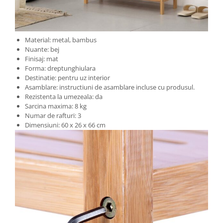
Cosuri de gunoi
Material: metal, bambus
Suporturi si accesorii de bucatarie
Nuante: bej
Finisaj: mat
Forma: dreptunghiulara
Living & hol
Destinatie: pentru uz interior
Mobila living
Asamblare: instructiuni de asamblare incluse cu produsul.
Rezistenta la umezeala: da
Sarcina maxima: 8 kg
Comode
Numar de rafturi: 3
Dimensiuni: 60 x 26 x 66 cm
Mese cafea si decorative
Rafturi si biblioteci
Tabureti si fotolii
Mobila hol
Cuiere