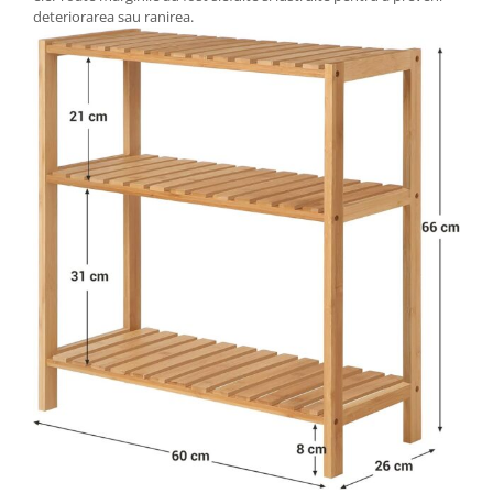
Depozitare jucarii
deteriorarea sau ranirea.
Jucarii si accesorii
Mobila copii
Depozitare si organizare
Cutii organizatoare
Garderobe
Organizatoare sertar si dulap
Rafturi depozitare
Umerase si huse haine
Gradina & balcon
Unelte motorizate