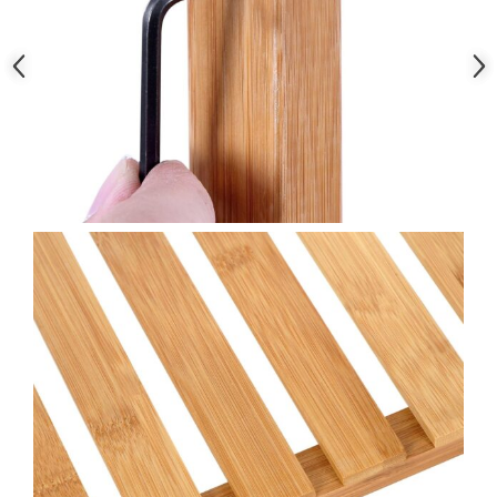
Pantofare
Decoratiuni
Plante artificiale
Riflaje
Suporturi flori si ghivece
Pet Shop
Ansambluri de joaca animale
Culcusuri pentru animale
Custi, cotete si tarcuri
Litiere
Electronice & Iluminat
Iluminat
Articole sanatate