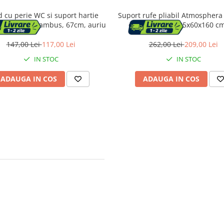
 cu perie WC si suport hartie
Suport rufe pliabil Atmosphera
a, metal si bambus, 67cm, auriu
cu aripi, otel, 125x60x160 cm
147,00 Lei
117,00 Lei
262,00 Lei
209,00 Lei
IN STOC
IN STOC
ADAUGA IN COS
ADAUGA IN COS