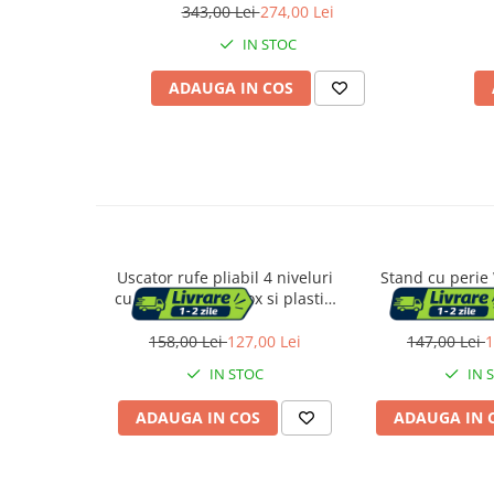
343,00 Lei
274,00 Lei
IN STOC
Suporturi flori si ghivece
Pet Shop
ADAUGA IN COS
Ansambluri de joaca animale
Culcusuri pentru animale
Custi, cotete si tarcuri
Litiere
Electronice & Iluminat
Iluminat
Uscator rufe pliabil 4 niveluri
Stand cu perie
cu roti si frana, inox si plastic,
hartie igienic
Articole sanatate
aripi laterale pivotante, max 35
bambus, 67
Radio cu ceas & portabile
kg, 128x64x173 cm, negru
158,00 Lei
127,00 Lei
147,00 Lei
1
IN STOC
IN 
Dormitor & birou
ADAUGA IN COS
ADAUGA IN 
Mobila dormitor
Dulapuri dormitor