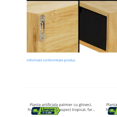
Mese cafea si decorative
Rafturi si biblioteci
Tabureti si fotolii
Mobila hol
Informatii conformitate produs
Cuiere
Pantofare
Decoratiuni
Plante artificiale
Planta artificiala palmier cu ghiveci,
Planta
frunze bogate PE, aspect tropical, fara
frunze
intretinere, 100x100x134 cm, verde
intre
Riflaje