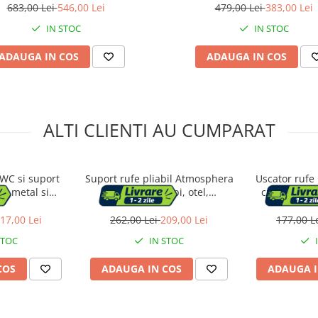
683,00 Lei
546,00 Lei
479,00 Lei
383,00 Lei
IN STOC
IN STOC
ADAUGA IN COS
ADAUGA IN COS
ALTI CLIENTI AU CUMPARAT
 WC si suport
Suport rufe pliabil Atmosphera
Uscator rufe 
a, metal si
Mojave cu aripi, otel,
cu aripi late
cm, auriu
125x60x160 cm, gri
inoxidabi
126x64x
17,00 Lei
262,00 Lei
209,00 Lei
177,00 L
STOC
IN STOC
COS
ADAUGA IN COS
ADAUGA I