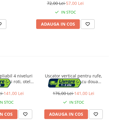
72,00 Lei
57,00 Lei
4
IN STOC
ADAUGA IN COS
AD
pliabil 4 niveluri
Uscator vertical pentru rufe,
Etajera co
rale si roti, otel
mobil si pliabil, cu doua
montaj 
l, max 35 kg,
umerase, 64x126x172 cm,
margini pro
172 cm, alb
sarcina 35kg
ei
141,00 Lei
176,00 Lei
141,00 Lei
189,0
IN STOC
IN STOC
N COS
ADAUGA IN COS
ADAUG