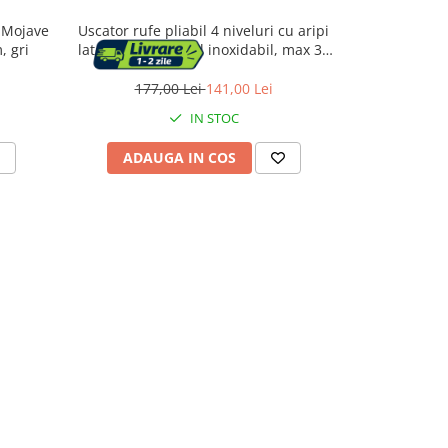
 Mojave
Uscator rufe pliabil 4 niveluri cu aripi
Uscator vert
, gri
laterale si roti, otel inoxidabil, max 35
pliabil, cu 
kg, 126x64x172 cm, alb
cm
177,00 Lei
141,00 Lei
176,
IN STOC
ADAUGA IN COS
ADAU