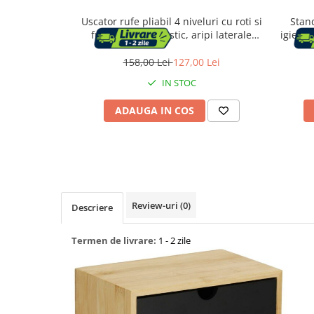
Uscator rufe pliabil 4 niveluri cu roti si
Stand
Capace WC
frana, inox si plastic, aripi laterale
igienic
pivotante, max 35 kg, 128x64x173 cm,
negru
158,00 Lei
127,00 Lei
Accesorii WC
IN STOC
Ingrijire personala
ADAUGA IN COS
Uscatoare de par
Placi de indreptat parul
Perii de par electrice
Review-uri
(0)
Descriere
Ondulatoare
Termen de livrare:
1 - 2 zile
Epilatoare