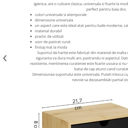
Accesorii cada
igienica, are o culoare clasica, universala si foarte la mo
perfect pentru baia dvs.
Accesorii lavoare
culori universale si atemporale
dimensiune universala
un aspect care este ideal atat pentru baile moderne, cat 
Cosuri de rufe
material durabil
practic de utilizat
usor de pastrat curat
Suporturi si accesorii de baie
finisaj mat la moda
Suportul de hartie este fabricat din material de inalta c
siguranta va dura multi ani, pastrandu-si aspectul. Dato
Bucatarie
rezistente, mentinerea curateniei este foarte usoara si nu va
batai de cap atunci cand curatat
Mobila bucatarie
Dimensiunea suportului este universala. Puteti inlocui cu 
nevoie sa dezasamblati partial st
Dulapuri si rafturi depozitare
Mese bucatarie si living
Mobilier bucatarie
Scaune bucatarie & living