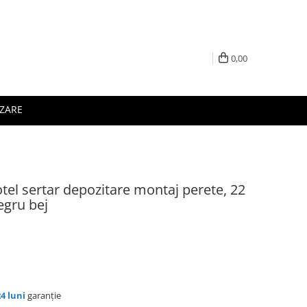
0,00
IZARE
otel sertar depozitare montaj perete, 22
egru bej
24 luni
garanție