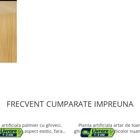
FRECVENT CUMPARATE IMPREUNA
 artificiala palmier cu ghiveci,
Planta artificiala artar de to
 PE si rafie, aspect exotic, fara
ghiveci, frunzis multicolor nuan
tinere, 110x110x190 cm, verde
fara intretinere, 60x60x15