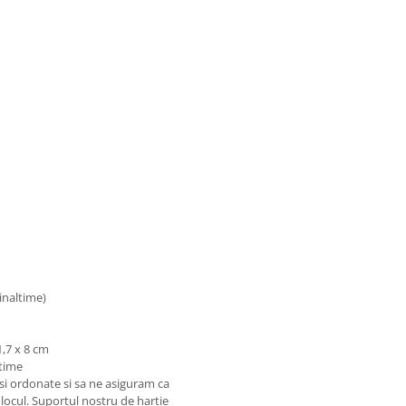
inaltime)
,7 x 8 cm
atime
e si ordonate si sa ne asiguram ca
 locul. Suportul nostru de hartie