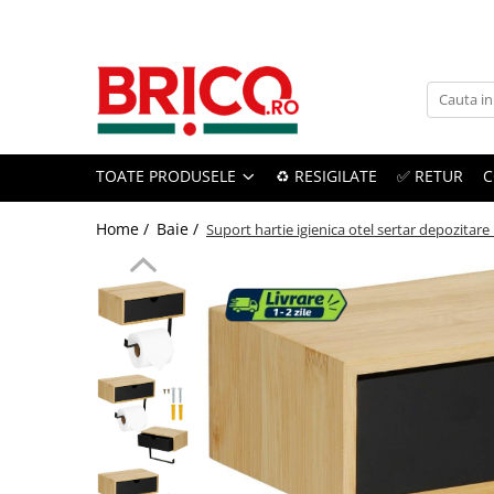
Toate Produsele
Baie
TOATE PRODUSELE
♻️ RESIGILATE
✅ RETUR
C
Baterii sanitare
Baterii bucatarie
Home /
Baie /
Suport hartie igienica otel sertar depozitare
Baterii chiuveta baie
Baterii cada si dus
Baterii bideu si dus igienic
Accesorii baterii
Sisteme de dus