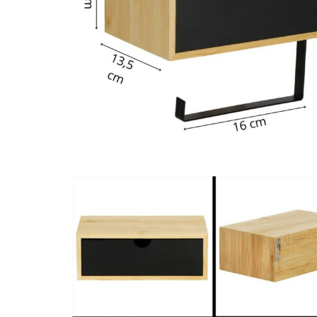
Vase & ustensile pentru gatit
Tigai si seturi
Oale si cratite
Oale sub presiune
Tavi
Ustensile bucatarie
Accesorii pentru bucatarie
Cosuri de gunoi
Suporturi si accesorii de bucatarie
Living & hol
Mobila living
Comode