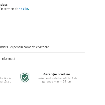
ndesc:
e în termen de
14 zile
.
imiti
1
Lei pentru comenzile viitoare
informatii
Garanție produse
 dobândă ·
Toate produsele beneficiază de
ai târziu
garanție minim 24 luni