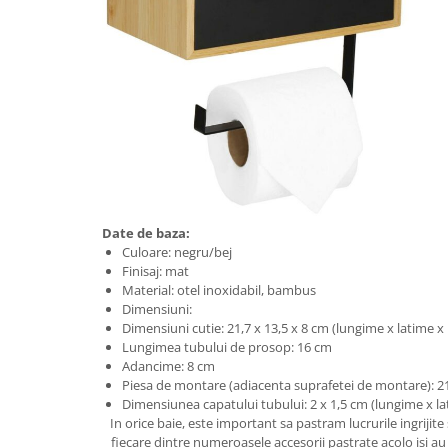
Aparate de tuns & ras
Cantare corporale
Mobilier pentru baie
Baza lavoar
Dulapuri baie
Mobilier baie
Date de baza:
Culoare: negru/bej
Finisaj: mat
Oglinzi baie
Material: otel inoxidabil, bambus
Dimensiuni:
Accesorii baie
Dimensiuni cutie: 21,7 x 13,5 x 8 cm (lungime x latime x 
Lungimea tubului de prosop: 16 cm
Adancime: 8 cm
Cuiere si suporturi prosoape
Piesa de montare (adiacenta suprafetei de montare): 21
Rafturi si depozitare
Dimensiunea capatului tubului: 2 x 1,5 cm (lungime x l
In orice baie, este important sa pastram lucrurile ingrijit
fiecare dintre numeroasele accesorii pastrate acolo isi au