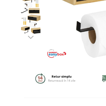
Coloane de dus
Seturi de dus
Sisteme de dus incastrate
Brate si palarii dus
Rigole si scurgere dus
Pare, furtunuri si accesorii
Accesorii dus
Toalete
Retur simplu
Seturi WC complete
Returnează în 14 zile
Rame instalare
Clapete de actionare