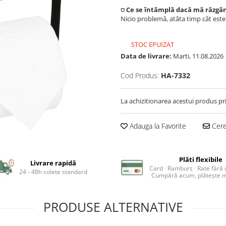
⛉ Ce se întâmplă dacă mă răzgâ
Nicio problemă, atâta timp cât est
STOC EPUIZAT
Data de livrare:
Marti, 11.08.2026
Cod Produs:
HA-7332
La achizitionarea acestui produs pr
Adauga la Favorite
Cere 
Plăti flexibile
Livrare rapidă
Card · Ramburs · Rate fără
24 - 48h colete standard
Cumpără acum, plătește m
PRODUSE ALTERNATIVE