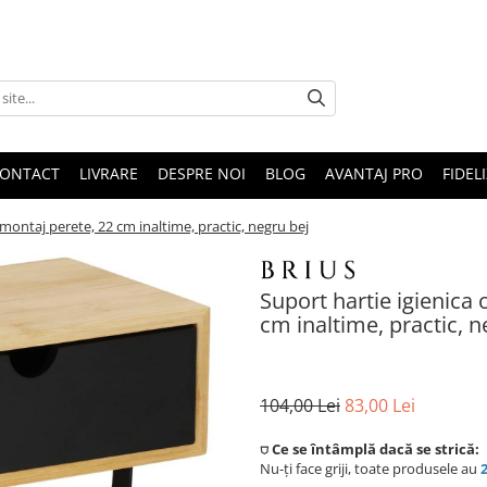
ONTACT
LIVRARE
DESPRE NOI
BLOG
AVANTAJ PRO
FIDEL
 montaj perete, 22 cm inaltime, practic, negru bej
Suport hartie igienica 
cm inaltime, practic, n
104,00 Lei
83,00 Lei
⛉ Ce se întâmplă dacă se strică:
Nu-ți face griji, toate produsele au