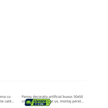
amna cu
Panou decorativ artificial buxus 50x50
Bonsai art
te calde,
cm plastic rezistent uv, montaj perete
ceramic, 
0 cm
gard, verde