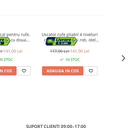
ical pentru rufe,
Uscator rufe pliabil 4 niveluri
Suport ruf
liabil, cu doua
cu aripi laterale si roti, otel
Mojave
4x126x172 cm,
inoxidabil, max 35 kg,
125x
ina 35kg
126x64x172 cm, alb
ei
141,00 Lei
177,00 Lei
141,00 Lei
262,0
IN STOC
IN STOC
N COS
ADAUGA IN COS
ADAUG
SUPORT CLIENTI
09:00–17:00