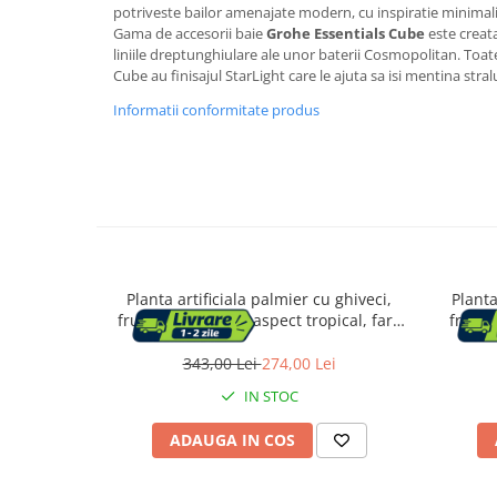
Aparate de tuns & ras
potriveste bailor amenajate modern, cu inspiratie minimalist
Gama de accesorii baie
Grohe Essentials Cube
este creata
Cantare corporale
liniile dreptunghiulare ale unor baterii Cosmopolitan. Toa
Mobilier pentru baie
Cube au finisajul StarLight care le ajuta sa isi mentina stra
Informatii conformitate produs
Baza lavoar
Dulapuri baie
Mobilier baie
Planta artificiala palmier cu ghiveci,
Planta
Oglinzi baie
frunze bogate PE, aspect tropical, fara
frunze
intretinere, 100x100x134 cm, verde
intre
Accesorii baie
343,00 Lei
274,00 Lei
IN STOC
Cuiere si suporturi prosoape
ADAUGA IN COS
Rafturi si depozitare