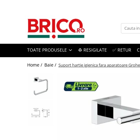
Toate Produsele
Baie
TOATE PRODUSELE
♻️ RESIGILATE
✅ RETUR
C
Baterii sanitare
Baterii bucatarie
Home /
Baie /
Suport hartie igienica fara aparatoare Groh
Baterii chiuveta baie
Baterii cada si dus
Baterii bideu si dus igienic
Accesorii baterii
Sisteme de dus