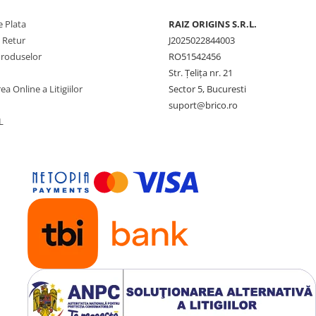
 Plata
RAIZ ORIGINS S.R.L.
e Retur
J2025022844003
Produselor
RO51542456
Str. Țelița nr. 21
ea Online a Litigiilor
Sector 5, Bucuresti
suport@brico.ro
L