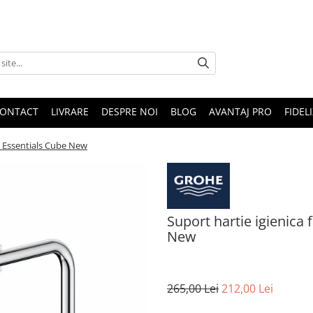
ONTACT
LIVRARE
DESPRE NOI
BLOG
AVANTAJ PRO
FIDEL
e Essentials Cube New
Suport hartie igienica
New
265,00 Lei
212,00 Lei