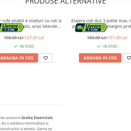
PRODUSE ALTERNATIVE
 rufe pliabil 4 niveluri cu roti si
Etajera colt dus 3 polite inox,
, inox si plastic, aripi laterale
perete, max 9 kg, margini prot
nte, max 35 kg, 128x64x173 cm,
25x25x59 cm, argintiu
negru
158,00 Lei
127,00 Lei
189,00 Lei
151,00 Lei
IN STOC
IN STOC
ADAUGA IN COS
ADAUGA IN COS
 de accesorii
Grohe Essentials
Au o estetica minimalista si
constructiv si estetic. Gama se