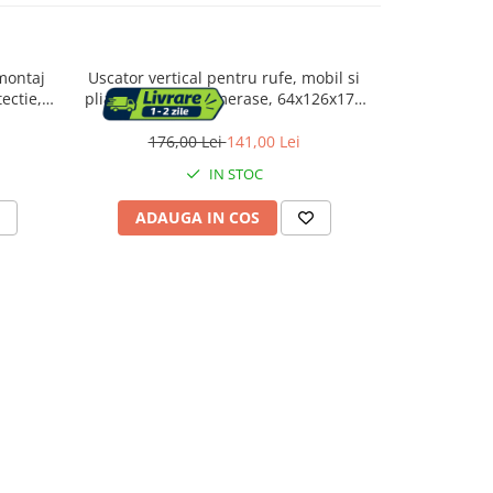
 montaj
Uscator vertical pentru rufe, mobil si
Uscator rufe 
ectie,
pliabil, cu doua umerase, 64x126x172
laterale si r
cm, sarcina 35kg
kg, 1
176,00 Lei
141,00 Lei
177,
IN STOC
ADAUGA IN COS
ADAU