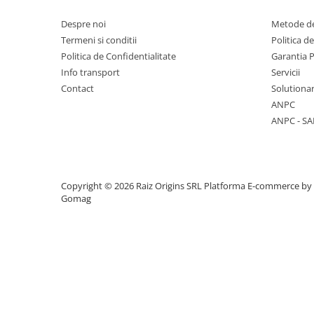
Vase & ustensile pentru gatit
Despre noi
Metode de
Tigai si seturi
Termeni si conditii
Politica d
Politica de Confidentialitate
Garantia 
Oale si cratite
Info transport
Servicii
Oale sub presiune
Contact
Solutionar
Tavi
ANPC
Ustensile bucatarie
ANPC - SA
Accesorii pentru bucatarie
Cosuri de gunoi
Copyright © 2026 Raiz Origins SRL
Platforma E-commerce by
Gomag
Suporturi si accesorii de bucatarie
Living & hol
Mobila living
Comode