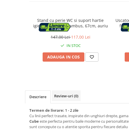
Capace WC
Stand cu perie WC si suport hartie
Uscator
igienica, metal si bambus, 67cm, auriu
frana
Accesorii WC
pivota
147,00 Lei
117,00 Lei
Ingrijire personala
IN STOC
Uscatoare de par
ADAUGA IN COS
Placi de indreptat parul
Perii de par electrice
Ondulatoare
Review-uri
(0)
Descriere
Epilatoare
Termen de livrare:
1 - 2 zile
Cu linii perfect trasate, inspirate din unghiuri drepte, gama
Cube
este perfecta pentru baile moderne cu personalitate. 
sunt concepute cu o atentie sporita pentru fiecare detaliu 