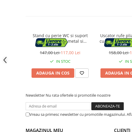
Accesorii cada
Accesorii lavoare
Cosuri de rufe
Stand cu perie WC si suport
Uscator rufe plia
hartie igienica, metal si
cu roti si frana, 
bambus, 67cm, auriu
aripi laterale pi
Suporturi si accesorii de baie
kg, 128x64x17
147,00 Lei
117,00 Lei
158,00 Lei
1
IN STOC
IN 
Bucatarie
Mobila bucatarie
ADAUGA IN COS
ADAUGA IN 
Dulapuri si rafturi depozitare
Newsletter
Nu rata ofertele si promotiile noastre
Mese bucatarie si living
Vreau sa primesc newsletter cu promotiile magazinului. Af
Mobilier bucatarie
MAGAZINUL MEU
CLIENTI
Scaune bucatarie & living