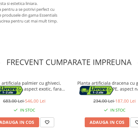
a si estetica liniara.
 pentru a se potrivi perfect cu
te produsele din gama Essentials
lucirea pentru cat mai mult timp.
FRECVENT CUMPARATE IMPREUNA
 artificiala palmier cu ghiveci,
Planta artificiala dracena cu g
 PE si rafie, aspect exotic, fara
frunze alungite PE, aspect n
tinere, 110x110x190 cm, verde
vertical, fara intretinere, 65x5
verde
683,00 Lei
546,00 Lei
234,00 Lei
187,00 Lei
IN STOC
IN STOC
ADAUGA IN COS
ADAUGA IN COS