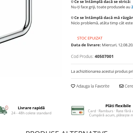
⛉ Ce se întâmplă dacă se strică:
Nu-ți face griji, toate produsele au
⛉ Ce se întâmplă dacă mă răzgâ
Nicio problemă, atâta timp cât est
STOC EPUIZAT
Data de livrare:
Miercuri, 12.08.20
Cod Produs:
40507001
La achizitionarea acestui produs pr
Adauga la Favorite
Cere 
Plăti flexibile
Livrare rapidă
Card · Ramburs · Rate fără
24 - 48h colete standard
Cumpără acum, plătește m