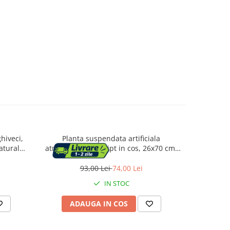
hiveci,
Planta suspendata artificiala
Planta arti
atural
atmosphera eucalipt in cos, 26x70 cm,
bogat 
5x105 cm,
design natural, verde
poliester, 
93,00 Lei
74,00 Lei
3
IN STOC
ADAUGA IN COS
AD