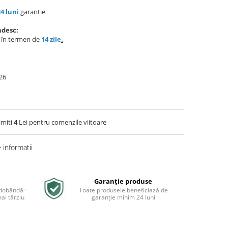
24 luni
garanție
ndesc:
e în termen de
14 zile
.
26
imiti
4
Lei pentru comenzile viitoare
informatii
Garanție produse
 dobândă ·
Toate produsele beneficiază de
ai târziu
garanție minim 24 luni