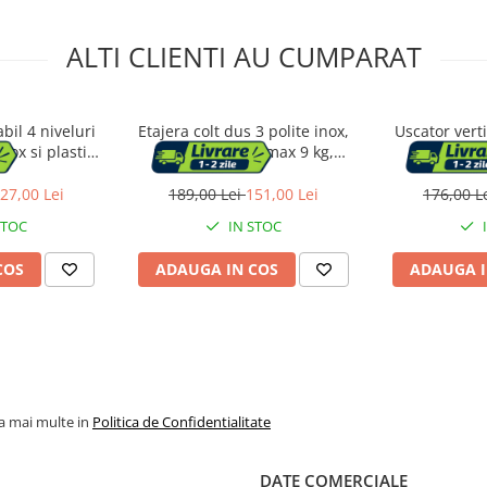
ALTI CLIENTI AU CUMPARAT
bil 4 niveluri
Etajera colt dus 3 polite inox,
Uscator vert
inox si plastic,
montaj perete, max 9 kg,
mobil si p
votante, max 35
margini protectie, 25x25x59 cm,
umerase, 6
3 cm, negru
argintiu
sarc
27,00 Lei
189,00 Lei
151,00 Lei
176,00 L
STOC
IN STOC
COS
ADAUGA IN COS
ADAUGA I
la mai multe in
Politica de Confidentialitate
DATE COMERCIALE