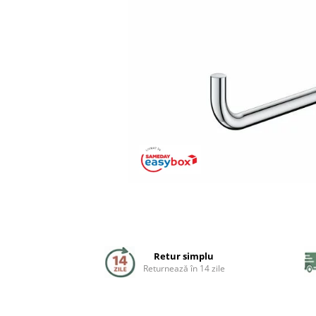
Coloane de dus
Seturi de dus
Sisteme de dus incastrate
Brate si palarii dus
Rigole si scurgere dus
Pare, furtunuri si accesorii
Accesorii dus
Toalete
Seturi WC complete
Retur simplu
Returnează în 14 zile
Rame instalare
Clapete de actionare