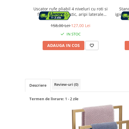
Uscator rufe pliabil 4 niveluri cu roti si
Stand
Capace WC
frana, inox si plastic, aripi laterale
igienic
pivotante, max 35 kg, 128x64x173 cm,
negru
158,00 Lei
127,00 Lei
Accesorii WC
IN STOC
Ingrijire personala
ADAUGA IN COS
Uscatoare de par
Placi de indreptat parul
Perii de par electrice
Review-uri
(0)
Descriere
Ondulatoare
Termen de livrare:
1 - 2 zile
Epilatoare