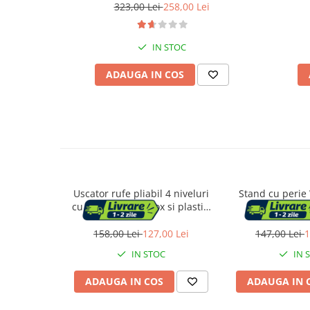
323,00 Lei
258,00 Lei
Suporturi flori si ghivece
IN STOC
Pet Shop
ADAUGA IN COS
Ansambluri de joaca animale
Culcusuri pentru animale
Custi, cotete si tarcuri
Litiere
Electronice & Iluminat
Iluminat
Articole sanatate
Uscator rufe pliabil 4 niveluri
Stand cu perie
Radio cu ceas & portabile
cu roti si frana, inox si plastic,
hartie igienic
aripi laterale pivotante, max 35
bambus, 67
kg, 128x64x173 cm, negru
158,00 Lei
127,00 Lei
147,00 Lei
1
Dormitor & birou
IN STOC
IN 
Mobila dormitor
ADAUGA IN COS
ADAUGA IN 
Dulapuri dormitor