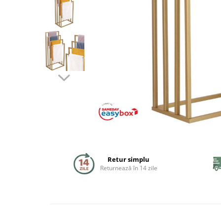
Coloane de dus
Seturi de dus
Sisteme de dus incastrate
Brate si palarii dus
Rigole si scurgere dus
Pare, furtunuri si accesorii
Accesorii dus
Toalete
Retur simplu
Seturi WC complete
Returnează în 14 zile
Rame instalare
Clapete de actionare