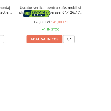
 montaj
Uscator vertical pentru rufe, mobil si
Uscator rufe 
ectie,
pliabil, cu doua umerase, 64x126x172
laterale si r
cm, sarcina 35kg
kg, 1
176,00 Lei
141,00 Lei
177,
IN STOC
ADAUGA IN COS
ADAU