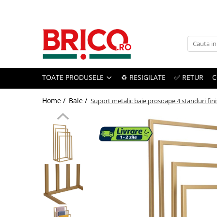
Toate Produsele
Baie
TOATE PRODUSELE
♻️ RESIGILATE
✅ RETUR
C
Baterii sanitare
Baterii bucatarie
Home /
Baie /
Suport metalic baie prosoape 4 standuri fini
Baterii chiuveta baie
Baterii cada si dus
Baterii bideu si dus igienic
Accesorii baterii
Sisteme de dus