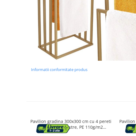
Mese cafea si decorative
Rafturi si biblioteci
Tabureti si fotolii
Mobila hol
Informatii conformitate produs
Cuiere
Pantofare
Decoratiuni
Plante artificiale
Pavilion gradina 300x300 cm cu 4 pereti
Pavilion
laterali cu ferestre, PE 110g/m2
late
impermeabil, cadru otel, gri
imp
Riflaje