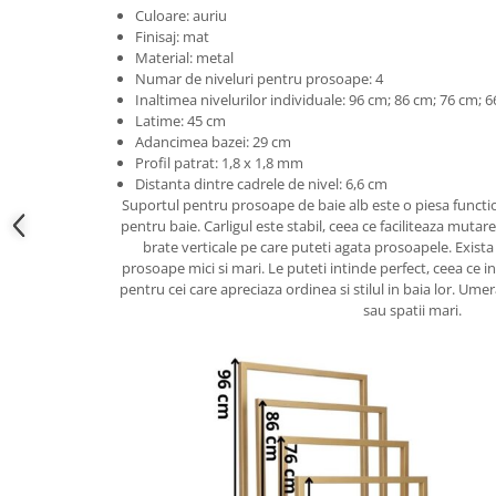
Accesorii cada
Culoare: auriu
Finisaj: mat
Accesorii lavoare
Material: metal
Numar de niveluri pentru prosoape: 4
Inaltimea nivelurilor individuale: 96 cm; 86 cm; 76 cm; 
Cosuri de rufe
Latime: 45 cm
Adancimea bazei: 29 cm
Profil patrat: 1,8 x 1,8 mm
Suporturi si accesorii de baie
Distanta dintre cadrele de nivel: 6,6 cm
Suportul pentru prosoape de baie alb este o piesa functi
pentru baie. Carligul este stabil, ceea ce faciliteaza mutar
Bucatarie
brate verticale pe care puteti agata prosoapele. Exista
prosoape mici si mari. Le puteti intinde perfect, ceea ce 
Mobila bucatarie
pentru cei care apreciaza ordinea si stilul in baia lor. Ume
sau spatii mari.
Dulapuri si rafturi depozitare
Mese bucatarie si living
Mobilier bucatarie
Scaune bucatarie & living