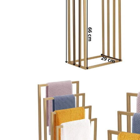
Vase & ustensile pentru gatit
Tigai si seturi
Oale si cratite
Oale sub presiune
Tavi
Ustensile bucatarie
Accesorii pentru bucatarie
Cosuri de gunoi
Suporturi si accesorii de bucatarie
Living & hol
Mobila living
Comode