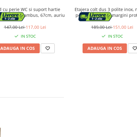
 cu perie WC si suport hartie
Etajera colt dus 3 polite inox,
a, metal si bambus, 67cm, auriu
perete, max 9 kg, margini prot
25x25x59 cm, argintiu
147,00 Lei
117,00 Lei
189,00 Lei
151,00 Lei
IN STOC
IN STOC
ADAUGA IN COS
ADAUGA IN COS