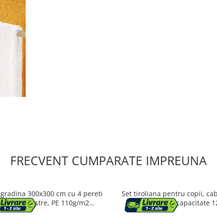
FRECVENT CUMPARATE IMPREUNA
 gradina 300x300 cm cu 4 pereti
Set tiroliana pentru copii, cab
rali cu ferestre, PE 110g/m2
lungime 30m, capacitate 1
ermeabil, cadru otel, verde