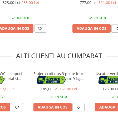
323,00 Lei
258,00 Lei
777,00 Lei
621,00 Lei
IN STOC
IN STOC
ADAUGA IN COS
ADAUGA IN COS
ALTI CLIENTI AU CUMPARAT
 WC si suport
Etajera colt dus 3 polite inox,
Uscator vert
a, metal si
montaj perete, max 9 kg,
mobil si p
cm, auriu
margini protectie, 25x25x59 cm,
umerase, 6
argintiu
sarc
17,00 Lei
189,00 Lei
151,00 Lei
176,00 L
STOC
IN STOC
COS
ADAUGA IN COS
ADAUGA I