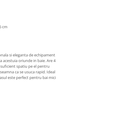
66 cm
onala si eleganta de echipament
ea acestuia oriunde in baie. Are 4
 suficient spatiu pe el pentru
inseamna ca se usuca rapid. Ideal
rasul este perfect pentru bai mici