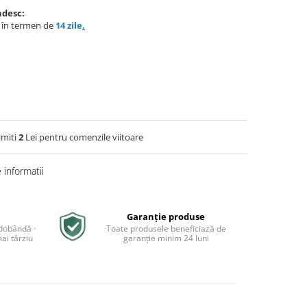
ndesc:
e în termen de
14 zile
.
imiti
2
Lei pentru comenzile viitoare
informatii
Garanție produse
 dobândă ·
Toate produsele beneficiază de
ai târziu
garanție minim 24 luni