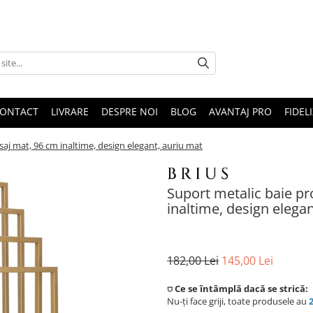
ONTACT
LIVRARE
DESPRE NOI
BLOG
AVANTAJ PRO
FIDEL
saj mat, 96 cm inaltime, design elegant, auriu mat
Suport metalic baie pr
inaltime, design elega
182,00 Lei
145,00 Lei
⛉ Ce se întâmplă dacă se strică:
Nu-ți face griji, toate produsele au