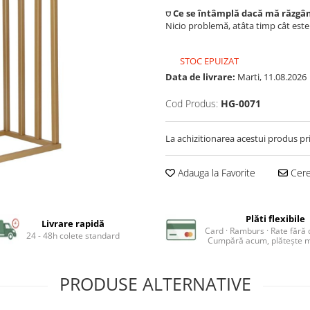
⛉ Ce se întâmplă dacă mă răzgâ
Nicio problemă, atâta timp cât est
STOC EPUIZAT
Data de livrare:
Marti, 11.08.2026
Cod Produs:
HG-0071
La achizitionarea acestui produs pr
Adauga la Favorite
Cere 
Plăti flexibile
Livrare rapidă
Card · Ramburs · Rate fără
24 - 48h colete standard
Cumpără acum, plătește m
PRODUSE ALTERNATIVE