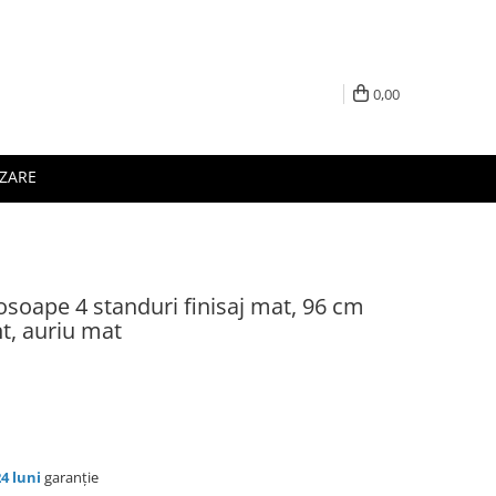
0,00
IZARE
osoape 4 standuri finisaj mat, 96 cm
nt, auriu mat
24 luni
garanție