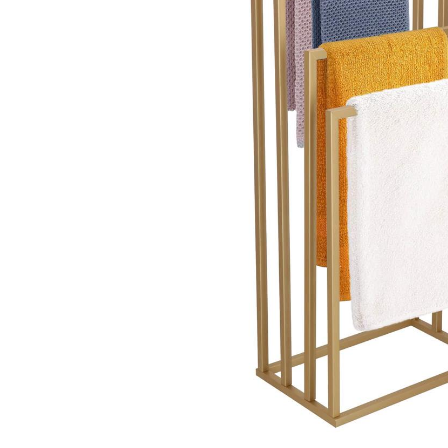
Aparate de tuns & ras
Cantare corporale
Mobilier pentru baie
Baza lavoar
Dulapuri baie
Mobilier baie
Oglinzi baie
Accesorii baie
Cuiere si suporturi prosoape
Rafturi si depozitare