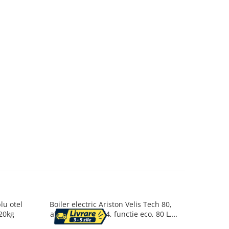
lu otel
Boiler electric Ariston Velis Tech 80,
Cos gu
20kg
afisaj digital, IPX4, functie eco, 80 L,
colectare
1500 W
pe