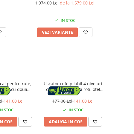
1.974,00 Lei
de la 1.579,00 Lei
2
IN STOC
VEZI VARIANTE
AD
ical pentru rufe,
Uscator rufe pliabil 4 niveluri
Suport ruf
liabil, cu doua
cu aripi laterale si roti, otel
Mojave
4x126x172 cm,
inoxidabil, max 35 kg,
125x
ina 35kg
126x64x172 cm, alb
ei
141,00 Lei
177,00 Lei
141,00 Lei
262,0
IN STOC
IN STOC
N COS
ADAUGA IN COS
ADAUG