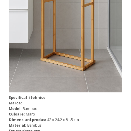
Specificatii tehnice
Marca:
Model:
Bamboo
Culoare:
Maro
Dimensiuni produs:
42 x 24,2 x 81,5 cm
Material:
Bambus
Scurta descriere