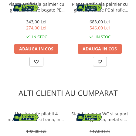
Planta artificiala palmier cu
Planta artificiala palmier cu
ghiveci, frunze bogate PE,
ghiveci, frunze PE si rafie,
aspect tropical, fara
aspect exotic, fara
intretinere, 100x100x134
intretinere, 110x110x190
343,00 Lei
683,00 Lei
cm, verde
cm, verde
274,00 Lei
546,00 Lei
IN STOC
IN STOC
ADAUGA IN COS
ADAUGA IN COS
ALTI CLIENTI AU CUMPARAT
Uscator rufe pliabil 4
Stand cu perie WC si suport
niveluri cu roti si frana, inox
hartie igienica, metal si
si plastic, aripi laterale
bambus, 67cm, auriu
pivotante, max 35 kg,
192,00 Lei
147,00 Lei