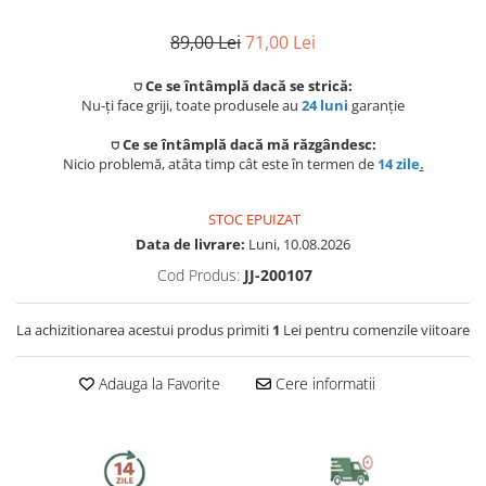
Preparat bauturi
Mese gradina
Ingrijire personala
Sisteme de ventilatie
Unelte pentru constructii
89,00 Lei
71,00 Lei
Storcatoare
Seturi mobilier
Uscatoare de par
⛉ Ce se întâmplă dacă se strică:
Ventilatoare
Prelate, pavilioane, umbrele
Nu-ți face griji, toate produsele au
24 luni
garanție
Fierbatoare
terasa
Instalatii sanitare
Placi de indreptat parul
Ingrijire locuinta
⛉ Ce se întâmplă dacă mă răzgândesc:
Nicio problemă, atâta timp cât este în termen de
14 zile
.
Sere si solarii
Fitinguri
Perii de par electrice
Fiare, statii & aparate de calcat cu
Piscine
abur
STOC EPUIZAT
Case de gradina
Robineti de trecere
Ondulatoare
Data de livrare:
Luni, 10.08.2026
Aspiratoare
Corturi & articole camping
Robineti si accesorii calorifere
Cod Produs:
JJ-200107
Epilatoare
Accesorii aspiratoare
Scari
Usi de vizitare
Aparate de tuns & ras
La achizitionarea acestui produs primiti
1
Lei pentru comenzile viitoare
Cantare corporale
Pavilioane
Scurgeri, sifoane, racorduri
Adauga la Favorite
Cere informatii
Mobilier pentru baie
sanitare
Prelate
Baza lavoar
Supape, reductoare, manometre,
termometre
Umbrele