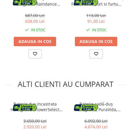
Hansgrohe Raindance
Ferro, cu suport si furtun
Select E120 crom 3 functii
flexibil, negru mat
687,00 Lei
113,00 Lei
658,00 Lei
91,00 Lei
IN STOC
IN STOC
ADAUGA IN COS
ADAUGA IN COS
ALTI CLIENTI AU CUMPARAT
Baterie dus incastrata
Baterie cadă-duș
Hansgrohe ShowerSelect
Hansgrohe, PuraVida,
crom lucios 2 functii
mâner joystick, alb/crom
3.650,00 Lei
6.092,00 Lei
2.920,00 Lei
4.874,00 Lei