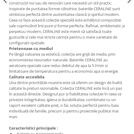
construcții noi sau de renovări care necesită un stil practic.
Inspirate de puritatea formei cilindrice, bateriile CERALINE sunt
simbioza perfectă dintre austeritatea clasică și spiritul modern.
Ceea ce face această colecție specială este echilibrul compoziției
sale cuprinzând linii pure și forme perfecte. Rafinat, emblematic și
perpetuu modern, CERALINE este menit să satisfacă toate
gusturile și cele mai stricte cerințe pentru o mare varietate de
configurații spațiale.
Prietenoase cu mediul
Pe lângă valoarea sa estetică, colecția are grijă de mediu prin
economisirea resurselor naturale. Bateriile CERALINE au
aeratoare speciale care reduc debitul de apa la 5 l/min si
limitatoare de temperatura pentru a economisi apa si energie.
Calitate accesibila
Una dintre prioritățile noastre este să oferim un design de înaltă
calitate la prețuri rezonabile. Colecția CERALINE este încă un pas
în această direcție. Designul pur și fiabilitatea colecției în ceea ce
privește integritatea, igiena și durabilitatea, combinate cu un
raport excelent calitate-preț, o fac soluția perfectă pentru baia
individuală de familie, precum și pentru proiectele publice mai
mari.
Caracteristici principale :
- baterie cu monocomanda