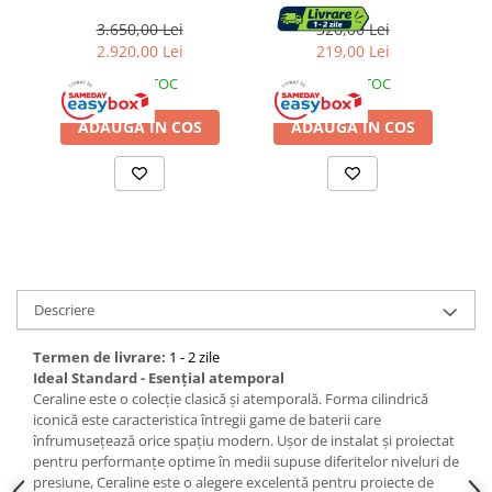
Dulapuri baie
crom lucios 2 functii
MILANO P700C305,
Accesorii instalatii sanitare
Gratare si accesorii
Monocomanda, Design
3.650,00 Lei
326,00 Lei
slim, Montaj pe perete,
2.920,00 Lei
219,00 Lei
Mobilier baie
Economie de apa,
Gratare de gradina
IN STOC
IN STOC
Silentioasa, Usor de
Oglinzi baie
curatat si instalat, alama
ADAUGA IN COS
ADAUGA IN COS
sanitara, Finisaj crom
Accesorii baie
Cuiere si suporturi prosoape
Rafturi si depozitare
Accesorii cada
Descriere
Accesorii lavoare
Termen de livrare:
1 - 2 zile
Cosuri de rufe
Ideal Standard - Esențial atemporal
Ceraline este o colecție clasică și atemporală. Forma cilindrică
iconică este caracteristica întregii game de baterii care
Suporturi si accesorii de baie
înfrumusețează orice spațiu modern. Ușor de instalat și proiectat
pentru performanțe optime în medii supuse diferitelor niveluri de
presiune, Ceraline este o alegere excelentă pentru proiecte de