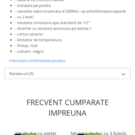
- instalare pe perete
- necesita valva incastrata A1300NU - se achizitioneaza separat
- cu 2 iesiri
- necesita conexiune apa standard de 1/2''
- diverter cu revenire automata pe iesirea 1
- cartus ceramic
- limitator de temperatura
- finisaj : mat
- culoare : negru
Informatii conformitate produs
Review-uri
(0)
FRECVENT CUMPARATE
IMPREUNA
Set de dus cu porter
Set para de dus cu 3 functii,