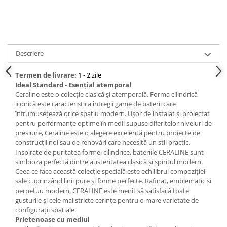
Descriere
Termen de livrare:
1 - 2 zile
Ideal Standard - Esențial atemporal
Ceraline este o colecție clasică și atemporală. Forma cilindrică
iconică este caracteristica întregii game de baterii care
înfrumusețează orice spațiu modern. Ușor de instalat și proiectat
pentru performanțe optime în medii supuse diferitelor niveluri de
presiune, Ceraline este o alegere excelentă pentru proiecte de
construcții noi sau de renovări care necesită un stil practic.
Inspirate de puritatea formei cilindrice, bateriile CERALINE sunt
simbioza perfectă dintre austeritatea clasică și spiritul modern.
Ceea ce face această colecție specială este echilibrul compoziției
sale cuprinzând linii pure și forme perfecte. Rafinat, emblematic și
perpetuu modern, CERALINE este menit să satisfacă toate
gusturile și cele mai stricte cerințe pentru o mare varietate de
configurații spațiale.
Prietenoase cu mediul