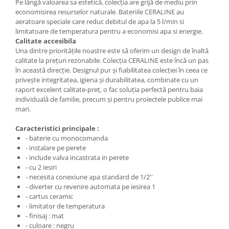
Pe lângă valoarea sa estetică, colecția are grijă de mediu prin
economisirea resurselor naturale. Bateriile CERALINE au
aeratoare speciale care reduc debitul de apa la 5 l/min si
limitatoare de temperatura pentru a economisi apa si energie.
Calitate accesibila
Una dintre prioritățile noastre este să oferim un design de înaltă
calitate la prețuri rezonabile. Colecția CERALINE este încă un pas
în această direcție. Designul pur și fiabilitatea colecției în ceea ce
privește integritatea, igiena și durabilitatea, combinate cu un
raport excelent calitate-preț, o fac soluția perfectă pentru baia
individuală de familie, precum și pentru proiectele publice mai
mari.
Caracteristici principale :
- baterie cu monocomanda
- instalare pe perete
- include valva incastrata in perete
- cu 2 iesiri
- necesita conexiune apa standard de 1/2''
- diverter cu revenire automata pe iesirea 1
- cartus ceramic
- limitator de temperatura
- finisaj : mat
- culoare : negru