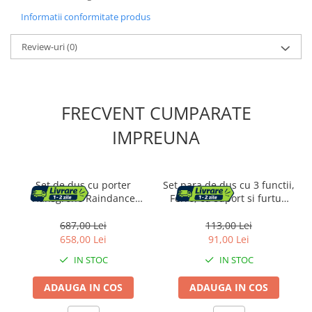
Informatii conformitate produs
Review-uri
(0)
FRECVENT CUMPARATE
IMPREUNA
Set de dus cu porter
Set para de dus cu 3 functii,
Hansgrohe Raindance
Ferro, cu suport si furtun
Select E120 crom 3 functii
flexibil, negru mat
687,00 Lei
113,00 Lei
658,00 Lei
91,00 Lei
IN STOC
IN STOC
ADAUGA IN COS
ADAUGA IN COS