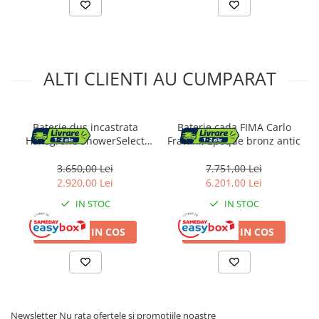
ALTI CLIENTI AU CUMPARAT
Baterie dus incastrata
Baterie cada FIMA Carlo
Hansgrohe ShowerSelect
Frattini, Epoque bronz antic
crom lucios 2 functii
3.650,00 Lei
7.751,00 Lei
2.920,00 Lei
6.201,00 Lei
IN STOC
IN STOC
ADAUGA IN COS
ADAUGA IN COS
Newsletter
Nu rata ofertele si promotiile noastre