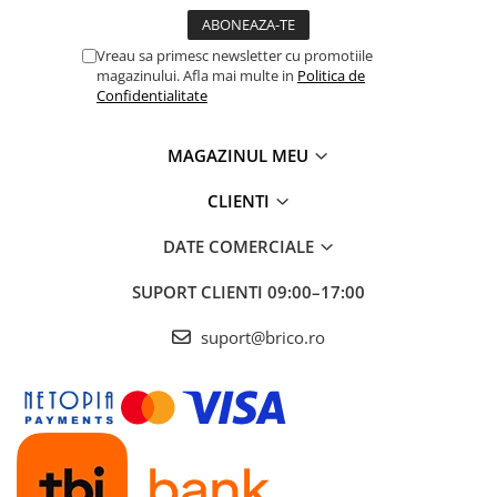
Sere si solarii
Piscine
Vreau sa primesc newsletter cu promotiile
magazinului. Afla mai multe in
Politica de
Case de gradina
Confidentialitate
Corturi & articole camping
MAGAZINUL MEU
Scari
CLIENTI
Pavilioane
DATE COMERCIALE
Prelate
SUPORT CLIENTI
09:00–17:00
Umbrele
suport@brico.ro
Gratare si accesorii
Gratare de gradina
Electrocasnice