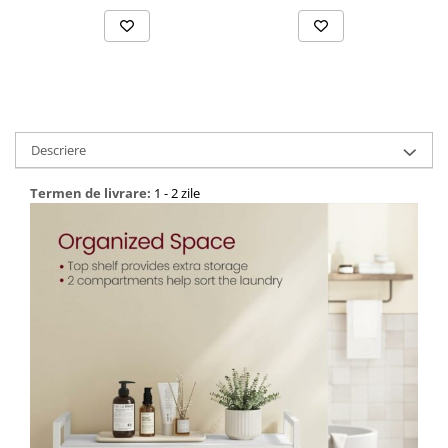
Bucatarie
Mobila bucatarie
Dulapuri si rafturi depozitare
Descriere
Mese bucatarie si living
Termen de livrare:
1 - 2 zile
Mobilier bucatarie
Scaune bucatarie & living
Vase & ustensile pentru gatit
Tigai si seturi
Oale si cratite
Oale sub presiune
Tavi
Ustensile bucatarie
Accesorii pentru bucatarie