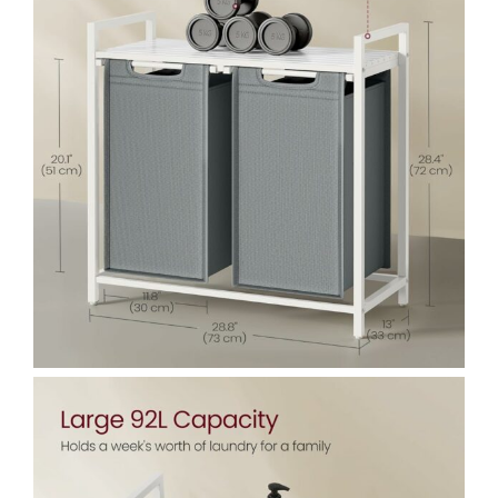
Radio cu ceas & portabile
Dormitor & birou
Mobila dormitor
Dulapuri dormitor
Mese toaleta si oglinzi
Noptiere
Mobila birou
Birouri
Scaune birou
Camera copilului
Mese si scaune pentru copii
Fotolii pentru copii