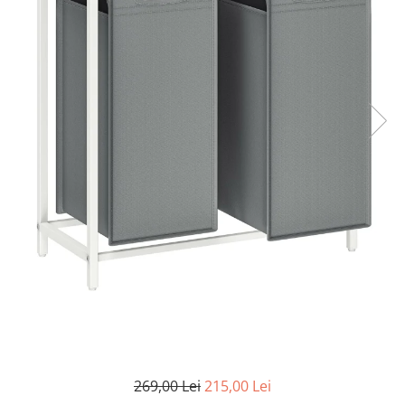
Coloane de dus
Seturi de dus
Sisteme de dus incastrate
Brate si palarii dus
Rigole si scurgere dus
Pare, furtunuri si accesorii
Accesorii dus
Toalete
Seturi WC complete
Rame instalare
Clapete de actionare
269,00 Lei
215,00 Lei