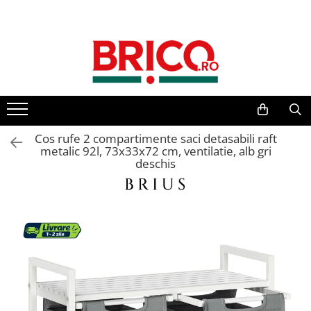
Toate Produsele
Baie
Baterii sanitare
Baterii bucatarie
Cos rufe 2 compartimente saci detasabili raft
metalic 92l, 73x33x72 cm, ventilatie, alb gri
deschis
Baterii chiuveta baie
Baterii cada si dus
Baterii bideu si dus igienic
Accesorii baterii
Sisteme de dus