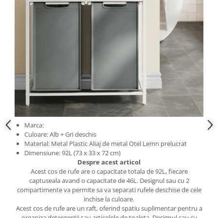
Cosuri de gunoi
Suporturi si accesorii de bucatarie
Living & hol
Mobila living
Comode
Marca:
Mese cafea si decorative
Culoare: Alb + Gri deschis
Material: Metal Plastic Aliaj de metal Otel Lemn prelucrat
Dimensiune: 92L (73 x 33 x 72 cm)
Rafturi si biblioteci
Despre acest articol
Acest cos de rufe are o capacitate totala de 92L, fiecare
Tabureti si fotolii
captuseala avand o capacitate de 46L. Designul sau cu 2
Mobila hol
compartimente va permite sa va separati rufele deschise de cele
inchise la culoare.
Acest cos de rufe are un raft, oferind spatiu suplimentar pentru a
Cuiere
organiza detergentii sau articolele de toaleta. Designul sau cu