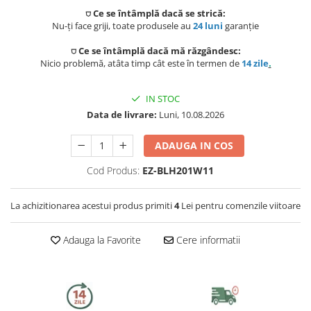
Capace WC
⛉ Ce se întâmplă dacă se strică:
Nu-ți face griji, toate produsele au
24 luni
garanție
Accesorii WC
⛉ Ce se întâmplă dacă mă răzgândesc:
Ingrijire personala
Nicio problemă, atâta timp cât este în termen de
14 zile
.
Uscatoare de par
IN STOC
Data de livrare:
Luni, 10.08.2026
Placi de indreptat parul
ADAUGA IN COS
Perii de par electrice
Cod Produs:
EZ-BLH201W11
Ondulatoare
La achizitionarea acestui produs primiti
4
Lei pentru comenzile viitoare
Epilatoare
Adauga la Favorite
Cere informatii
Aparate de tuns & ras
Cantare corporale
Mobilier pentru baie