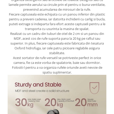
lamele permite aerului sa circule prin el pentru o buna ventilatie,
Pantofare
prevenind acumularea de mirosuri de la rufe.
Fiecare captuseala este echipata cu un panou inferior din plastic
Decoratiuni
pentru a preveni caderea, iar datorita inchiderii cu carlig si bucla,
puteti extrage si indeparta fara efort aceste captuseli pentru a le
Plante artificiale
transporta cu usurinta la masina de spalat.
Realizat cu un cadru din tuburi de otel de 2 cm si un panou din
MDF, acest cos de rufe suporta pana la 20 kg pe raftul sau
Riflaje
superior. In plus, fiecare captuseala este fabricata din tesatura
Oxford hidrofuga, iar cele patru picioare reglabile asigura
Suporturi flori si ghivece
stabilitate.
Acest sortator de rufe versatil se potriveste perfect in orice
Pet Shop
camera, fie ca este vorba de spalatorie, baie sau dormitor.
Ansambluri de joaca animale
Folositi-l pentru a va organiza rufele oriunde aveti nevoie de
spatiu suplimentar.
Culcusuri pentru animale
Custi, cotete si tarcuri
Litiere
Electronice & Iluminat
Iluminat
Articole sanatate