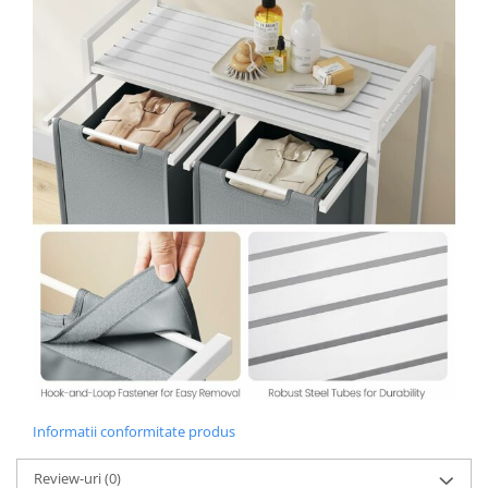
Depozitare jucarii
Jucarii si accesorii
Mobila copii
Depozitare si organizare
Cutii organizatoare
Garderobe
Organizatoare sertar si dulap
Rafturi depozitare
Umerase si huse haine
Gradina & balcon
Informatii conformitate produs
Unelte motorizate
Review-uri
(0)