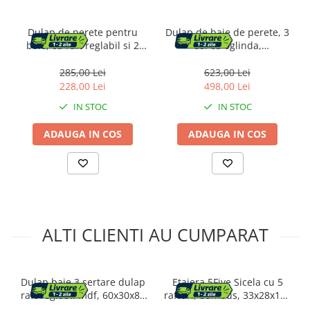
Dulap de perete pentru
Dulap de baie de perete, 3
baie, cu raft reglabil si 2
usi cu oglinda,
usi, 20x60x70 cm, alb
compartiment deschis,
15x70x70cm, alb
285,00 Lei
623,00 Lei
228,00 Lei
498,00 Lei
IN STOC
IN STOC
ADAUGA IN COS
ADAUGA IN COS
ALTI CLIENTI AU CUMPARAT
Dulap baie 3 sertare dulap
Etajera 5Five Sicela cu 5
raft reglabil mdf, 60x30x80
rafturi, bambus, 33x28x168
cm, depozitare eficienta,
cm, natur