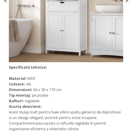
Specificatii tehnice:
Material:
MDF
Culoare:
alb
Dimensiuni:
60 x 30 x 170 cm
Tip montaj:
pe podea
Rafturi:
reglabile
Scurta descriere:
Acest dulap inalt pentru baie ofera spatiu generos de depozitare
si un design elegant, potrivit pentru orice incapere.
Compartimentarea variata si rafturile reglabile iti permit
organizarea eficienta a obiectelor zilnice.