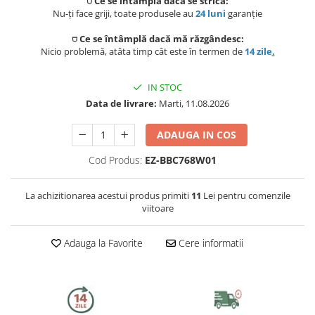
⛉ Ce se întâmplă dacă se strică:
Preparat bauturi
Mese gradina
Nu-ți face griji, toate produsele au
24 luni
garanție
Ingrijire personala
Sisteme de ventilatie
Unelte pentru constructii
Storcatoare
⛉ Ce se întâmplă dacă mă răzgândesc:
Seturi mobilier
Uscatoare de par
Nicio problemă, atâta timp cât este în termen de
14 zile
.
Ventilatoare
Prelate, pavilioane, umbrele
Fierbatoare
terasa
Instalatii sanitare
Placi de indreptat parul
IN STOC
Ingrijire locuinta
Data de livrare:
Marti, 11.08.2026
Sere si solarii
Fitinguri
Perii de par electrice
Fiare, statii & aparate de calcat cu
Piscine
ADAUGA IN COS
abur
Case de gradina
Robineti de trecere
Ondulatoare
Cod Produs:
EZ-BBC768W01
Aspiratoare
Corturi & articole camping
Robineti si accesorii calorifere
Epilatoare
La achizitionarea acestui produs primiti
11
Lei pentru comenzile
Accesorii aspiratoare
viitoare
Scari
Usi de vizitare
Aparate de tuns & ras
Cantare corporale
Pavilioane
Scurgeri, sifoane, racorduri
Adauga la Favorite
Cere informatii
Mobilier pentru baie
sanitare
Prelate
Baza lavoar
Supape, reductoare, manometre,
termometre
Umbrele