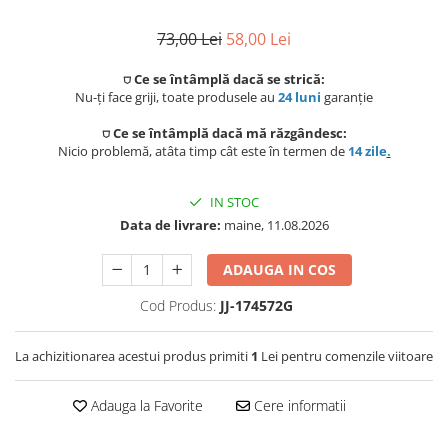
Preparat bauturi
Scaune gradina si sezlonguri
Betoniere si Vibratoare beton
Ingrijire personala
Sisteme de ventilatie
Unelte de vopsit si tencuit
73,00 Lei
58,00 Lei
Storcatoare
Balansoare si leagane de gradina
Uscatoare de par
⛉ Ce se întâmplă dacă se strică:
Ventilatoare
Unelte pentru constructii
Nu-ți face griji, toate produsele au
24 luni
garanție
Fierbatoare
Mese gradina
Instalatii sanitare
Placi de indreptat parul
Ingrijire locuinta
⛉ Ce se întâmplă dacă mă răzgândesc:
Seturi mobilier
Nicio problemă, atâta timp cât este în termen de
14 zile
.
Fitinguri
Perii de par electrice
Prelate, pavilioane, umbrele
Fiare, statii & aparate de calcat cu
terasa
abur
IN STOC
Robineti de trecere
Ondulatoare
Data de livrare:
maine, 11.08.2026
Aspiratoare
Sere si solarii
Robineti si accesorii calorifere
Epilatoare
ADAUGA IN COS
Piscine
Accesorii aspiratoare
Case de gradina
Usi de vizitare
Aparate de tuns & ras
Cod Produs:
JJ-174572G
Cantare corporale
Corturi & articole camping
Scurgeri, sifoane, racorduri
Mobilier pentru baie
La achizitionarea acestui produs primiti
1
Lei pentru comenzile viitoare
sanitare
Scari
Adauga la Favorite
Cere informatii
Baza lavoar
Supape, reductoare, manometre,
termometre
Pavilioane