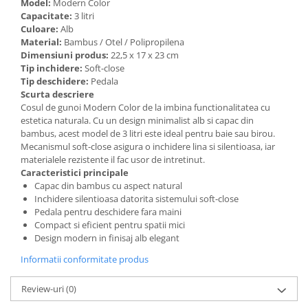
Model:
Modern Color
Capacitate:
3 litri
Culoare:
Alb
Material:
Bambus / Otel / Polipropilena
Dimensiuni produs:
22,5 x 17 x 23 cm
Tip inchidere:
Soft-close
Tip deschidere:
Pedala
Scurta descriere
Cosul de gunoi Modern Color de la imbina functionalitatea cu
estetica naturala. Cu un design minimalist alb si capac din
bambus, acest model de 3 litri este ideal pentru baie sau birou.
Mecanismul soft-close asigura o inchidere lina si silentioasa, iar
materialele rezistente il fac usor de intretinut.
Caracteristici principale
Capac din bambus cu aspect natural
Inchidere silentioasa datorita sistemului soft-close
Pedala pentru deschidere fara maini
Compact si eficient pentru spatii mici
Design modern in finisaj alb elegant
Informatii conformitate produs
Review-uri
(0)