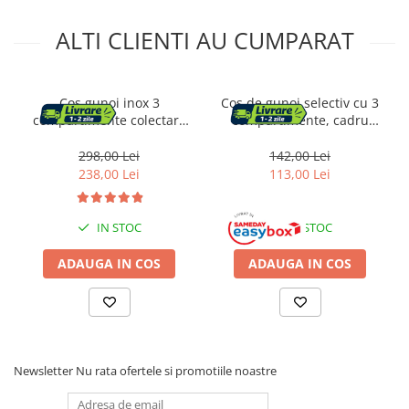
ALTI CLIENTI AU CUMPARAT
Cos gunoi inox 3
Cos de gunoi selectiv cu 3
compartimente colectare
compartimente, cadru
selectiva 3x8l, 47x28x40 cm,
metalic si capace PP,
pedala, argintiu negru
98x42x74 cm
298,00 Lei
142,00 Lei
238,00 Lei
113,00 Lei
IN STOC
IN STOC
ADAUGA IN COS
ADAUGA IN COS
Newsletter
Nu rata ofertele si promotiile noastre