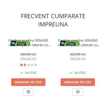
FRECVENT CUMPARATE
IMPREUNA
Pavilion gradina 300x300
Pavilion gradina 300x300
cm cu 4 pereti laterali cu
cm cu 4 pereti laterali cu
ferestre, PE 110g/m2
ferestre, PE 110g/m2
impermeabil, cadru otel, gri
impermeabil, cadru otel,
323,00 Lei
323,00 Lei
verde
258,00 Lei
258,00 Lei
IN STOC
IN STOC
ADAUGA IN COS
ADAUGA IN COS