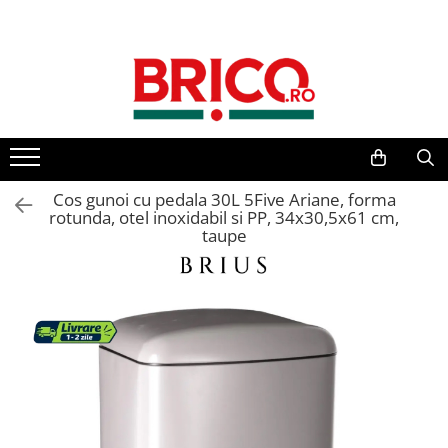
Toate Produsele
Baie
Baterii sanitare
Baterii bucatarie
Cos gunoi cu pedala 30L 5Five Ariane, forma
rotunda, otel inoxidabil si PP, 34x30,5x61 cm,
taupe
Baterii chiuveta baie
Baterii cada si dus
Baterii bideu si dus igienic
Accesorii baterii
Sisteme de dus