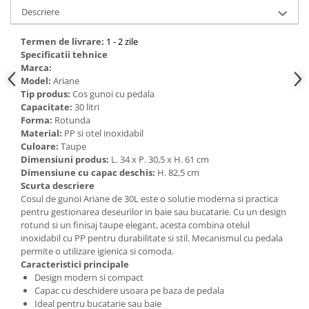
Descriere
Bucatarie
Termen de livrare:
1 - 2 zile
Mobila bucatarie
Specificatii tehnice
Marca:
Model:
Ariane
Dulapuri si rafturi depozitare
Tip produs:
Cos gunoi cu pedala
Capacitate:
30 litri
Mese bucatarie si living
Forma:
Rotunda
Material:
PP si otel inoxidabil
Culoare:
Taupe
Mobilier bucatarie
Dimensiuni produs:
L. 34 x P. 30,5 x H. 61 cm
Dimensiune cu capac deschis:
H. 82,5 cm
Scaune bucatarie & living
Scurta descriere
Vase & ustensile pentru gatit
Cosul de gunoi Ariane de 30L este o solutie moderna si practica
pentru gestionarea deseurilor in baie sau bucatarie. Cu un design
Tigai si seturi
rotund si un finisaj taupe elegant, acesta combina otelul
Oale si cratite
inoxidabil cu PP pentru durabilitate si stil. Mecanismul cu pedala
permite o utilizare igienica si comoda.
Oale sub presiune
Caracteristici principale
Tavi
Design modern si compact
Ustensile bucatarie
Capac cu deschidere usoara pe baza de pedala
Ideal pentru bucatarie sau baie
Accesorii pentru bucatarie