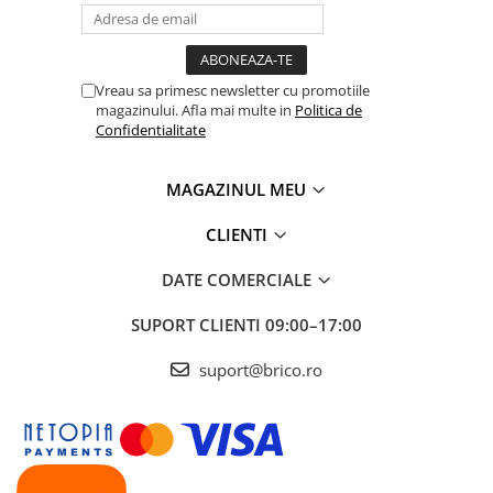
Depozitare jucarii
Jucarii si accesorii
Mobila copii
Vreau sa primesc newsletter cu promotiile
magazinului. Afla mai multe in
Politica de
Depozitare si organizare
Confidentialitate
Cutii organizatoare
MAGAZINUL MEU
Garderobe
CLIENTI
Organizatoare sertar si dulap
DATE COMERCIALE
Rafturi depozitare
SUPORT CLIENTI
09:00–17:00
suport@brico.ro
Umerase si huse haine
Gradina & balcon
Unelte motorizate