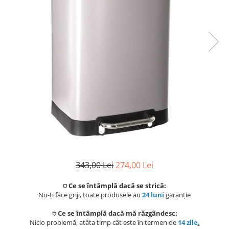
Coloane de dus
Seturi de dus
Sisteme de dus incastrate
Brate si palarii dus
Rigole si scurgere dus
Pare, furtunuri si accesorii
Accesorii dus
Toalete
Seturi WC complete
343,00 Lei
274,00 Lei
Rame instalare
⛉ Ce se întâmplă dacă se strică:
Nu-ți face griji, toate produsele au
24 luni
garanție
Clapete de actionare
⛉ Ce se întâmplă dacă mă răzgândesc:
Nicio problemă, atâta timp cât este în termen de
14 zile
.