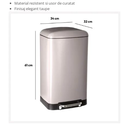
Material rezistent si usor de curatat
Finisaj elegant taupe
Cosuri de gunoi
Suporturi si accesorii de bucatarie
Living & hol
Mobila living
Comode
Mese cafea si decorative
Rafturi si biblioteci
Tabureti si fotolii
Mobila hol
Cuiere