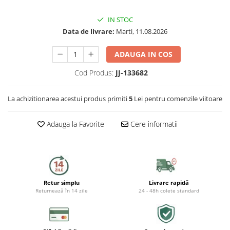
Capace WC
IN STOC
Accesorii WC
Data de livrare:
Marti, 11.08.2026
Ingrijire personala
ADAUGA IN COS
Uscatoare de par
Cod Produs:
JJ-133682
Placi de indreptat parul
La achizitionarea acestui produs primiti
5
Lei pentru comenzile viitoare
Perii de par electrice
Adauga la Favorite
Cere informatii
Ondulatoare
Epilatoare
Retur simplu
Livrare rapidă
Aparate de tuns & ras
Returnează în 14 zile
24 - 48h colete standard
Cantare corporale
Mobilier pentru baie