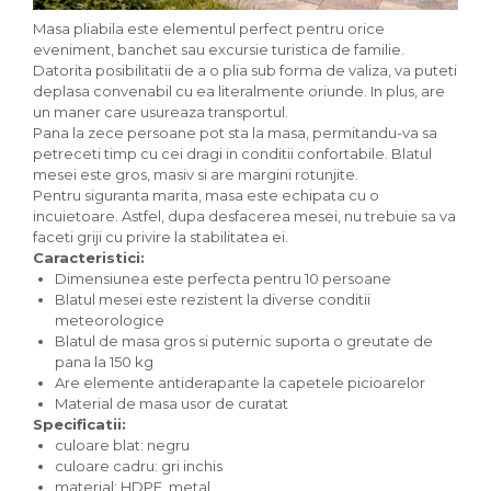
Masa pliabila este elementul perfect pentru orice
eveniment, banchet sau excursie turistica de familie.
Datorita posibilitatii de a o plia sub forma de valiza, va puteti
deplasa convenabil cu ea literalmente oriunde. In plus, are
un maner care usureaza transportul.
Pana la zece persoane pot sta la masa, permitandu-va sa
petreceti timp cu cei dragi in conditii confortabile. Blatul
mesei este gros, masiv si are margini rotunjite.
Pentru siguranta marita, masa este echipata cu o
incuietoare. Astfel, dupa desfacerea mesei, nu trebuie sa va
faceti griji cu privire la stabilitatea ei.
Caracteristici:
Dimensiunea este perfecta pentru 10 persoane
Blatul mesei este rezistent la diverse conditii
meteorologice
Blatul de masa gros si puternic suporta o greutate de
pana la 150 kg
Are elemente antiderapante la capetele picioarelor
Material de masa usor de curatat
Specificatii:
culoare blat: negru
culoare cadru: gri inchis
material: HDPE, metal