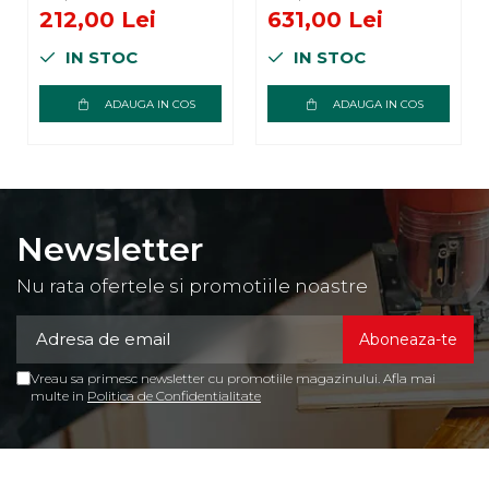
maro rustic
design rustic,
212,00 Lei
631,00 Lei
maro rustic
IN STOC
IN STOC
ADAUGA IN COS
ADAUGA IN COS
Newsletter
Nu rata ofertele si promotiile noastre
Vreau sa primesc newsletter cu promotiile magazinului. Afla mai
multe in
Politica de Confidentialitate