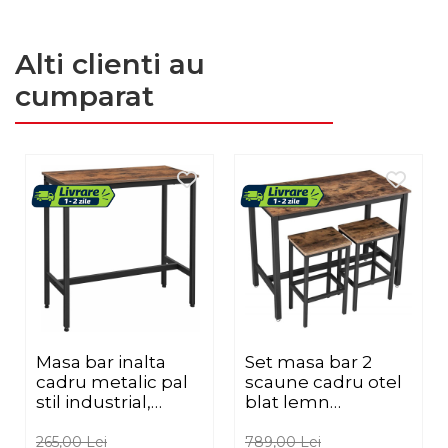
Alti clienti au
cumparat
Masa bar inalta
Set masa bar 2
cadru metalic pal
scaune cadru otel
stil industrial,
blat lemn
100x40x90 cm,
industrial,
design modern,
120x60x90 cm,
265,00 Lei
789,00 Lei