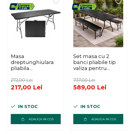
Masa
Set masa cu 2
dreptunghiulara
banci pliabile tip
pliabila
valiza pentru
multifunctionala
gradina, camping
evenimente hdpe,
sau evenimente,
272,00 Lei
737,00 Lei
180x74x74 cm,
180x70x74cm,
217,00 Lei
589,00 Lei
compacta, negru
negru
IN STOC
IN STOC
ADAUGA IN COS
ADAUGA IN COS