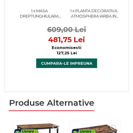
1 x MASA
1 x PLANTA DECORATIVA
DREPTUNGHIULARA
ATMOSPHERA IARBA IN
PLIABILA
GHIVECI IMPLETIT, 50X49
MULTIFUNCTIONALA,
CM, ASPECT REALIST,
609,00 Lei
PENTRU GRADINA SAU
MARO NATUR
EVENIMENTE, 240X75X74
481,75 Lei
CM, NEGRU
Economisesti
127,25 Lei
CUMPARA-LE IMPREUNA
Produse Alternative