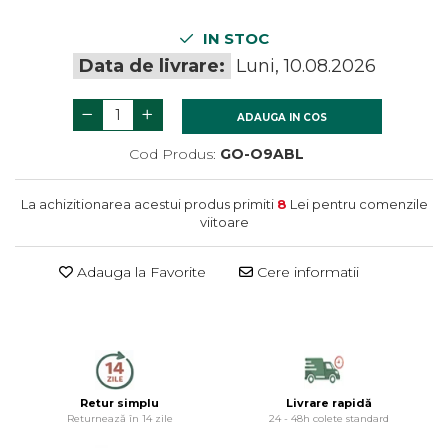
termometre
Gratare si accesorii
Dulapuri baie
Accesorii instalatii sanitare
IN STOC
Gratare de gradina
Mobilier baie
Data de livrare:
Luni, 10.08.2026
Oglinzi baie
Accesorii baie
ADAUGA IN COS
Cuiere si suporturi prosoape
Cod Produs:
GO-O9ABL
Rafturi si depozitare
Accesorii cada
La achizitionarea acestui produs primiti
8
Lei pentru comenzile
Accesorii lavoare
viitoare
Cosuri de rufe
Suporturi si accesorii de baie
Adauga la Favorite
Cere informatii
Retur simplu
Livrare rapidă
Returnează în 14 zile
24 - 48h colete standard