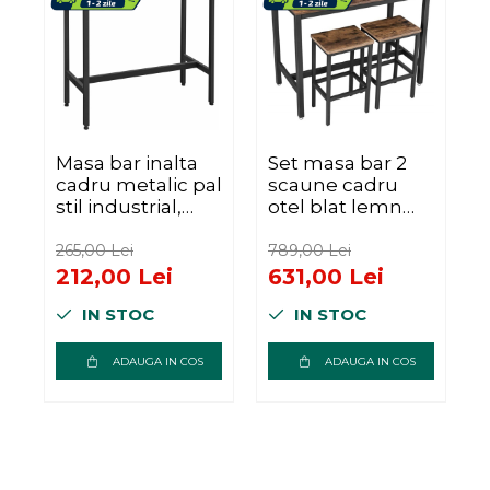
Masa bar inalta
Set masa bar 2
M
cadru metalic pal
scaune cadru
stil industrial,
otel blat lemn
d
100x40x90 cm,
industrial,
p
design modern,
120x60x90 cm,
265,00 Lei
789,00 Lei
6
maro rustic
design rustic,
212,00 Lei
631,00 Lei
maro rustic
IN STOC
IN STOC
ADAUGA IN COS
ADAUGA IN COS