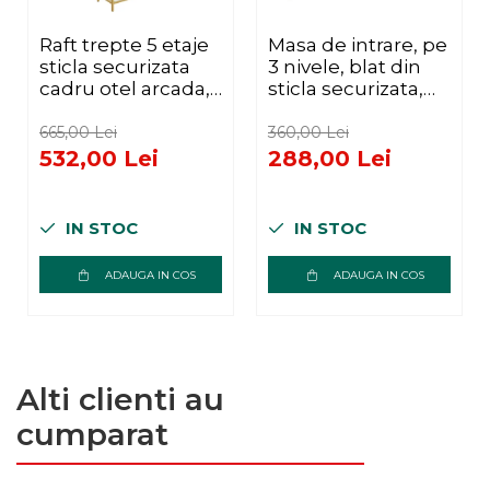
Raft trepte 5 etaje
Masa de intrare, pe
sticla securizata
3 nivele, blat din
cadru otel arcada,
sticla securizata,
83x30x184 cm,
cadru metalic,
design elegant,
30x100x73cm,
665,00 Lei
360,00 Lei
auriu
auriu
532,00 Lei
288,00 Lei
IN STOC
IN STOC
ADAUGA IN COS
ADAUGA IN COS
Alti clienti au
cumparat