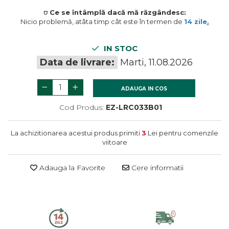
termometre
Gratare si accesorii
Dulapuri baie
⛉ Ce se întâmplă dacă mă răzgândesc:
Accesorii instalatii sanitare
Nicio problemă, atâta timp cât este în termen de
14 zile
.
Gratare de gradina
Mobilier baie
Oglinzi baie
IN STOC
Accesorii baie
Data de livrare:
Marti, 11.08.2026
Cuiere si suporturi prosoape
Rafturi si depozitare
ADAUGA IN COS
Accesorii cada
Cod Produs:
EZ-LRC033B01
Accesorii lavoare
Cosuri de rufe
La achizitionarea acestui produs primiti
3
Lei pentru comenzile
Suporturi si accesorii de baie
viitoare
Adauga la Favorite
Cere informatii