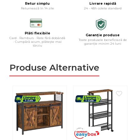
Retur simplu
Livrare rapidă
Returnează în 14 zile
24 - 48h colete standard
Plăti flexibile
Garanție produse
Card · Ramburs · Rate fără dobândă
Toate produsele beneficiază de
· Cumpără acum, plătește mai
garanție minim 24 luni
târziu
Produse Alternative