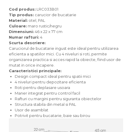
Cod produs:
LRC033B01
Tip produs:
carucior de bucatarie
Material:
otel, PAL
Culoare:
maro rustic/negru
Dimensiuni:
46 x 22 x 77 cm
Numar rafturi:
4
Scurta descriere:
Caruciorul de bucatarie ingust este ideal pentru utilizarea
eficienta a spatiilor mici. Cu 4 niveluri si roti, permite
organizarea practica si acces rapid la obiecte, fiind usor de
mutat in orice incapere.
Caracteristici principale:
Design compact ideal pentru spatii mici
4 niveluri pentru depozitare eficienta
Roti pentru deplasare usoara
Maner integrat pentru control facil
Rafturi cu margini pentru siguranta obiectelor
Structura stabila din metal si PAL
Usor de asamblat
Potrivit pentru bucatarie, baie sau birou