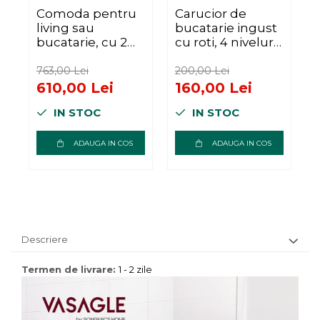
Comoda pentru
Carucior de
R
living sau
bucatarie ingust
b
bucatarie, cu 2
cu roti, 4 niveluri,
usi glisante,
cadru metalic,
rafturi reglabile,
13x47x77 cm,
r
763,00 Lei
200,00 Lei
4
stil rustic,
maro rustic
610,00 Lei
160,00 Lei
33x100x80cm,
s
IN STOC
IN STOC
maro si negru
ADAUGA IN COS
ADAUGA IN COS
Descriere
Termen de livrare:
1 - 2 zile