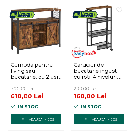
Comoda pentru
Carucior de
living sau
bucatarie ingust
bucatarie, cu 2 usi
cu roti, 4 niveluri,
glisante, rafturi
cadru metalic,
reglabile, stil rustic,
13x47x77 cm, maro
763,00 Lei
200,00 Lei
33x100x80cm,
rustic
610,00 Lei
160,00 Lei
maro si negru
IN STOC
IN STOC
ADAUGA IN COS
ADAUGA IN COS