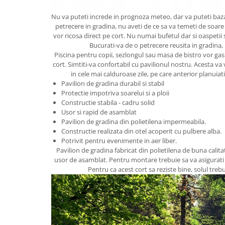
Vase & ustensile pentru gatit
Nu va puteti increde in prognoza meteo, dar va puteti baza
petrecere in gradina, nu aveti de ce sa va temeti de soare
Tigai si seturi
vor ricosa direct pe cort. Nu numai bufetul dar si oaspetii
Oale si cratite
Bucurati-va de o petrecere reusita in gradina,
Oale sub presiune
Piscina pentru copii, sezlongul sau masa de bistro vor ga
cort. Simtiti-va confortabil cu pavilionul nostru. Acesta va 
Tavi
in cele mai calduroase zile, pe care anterior planuiati
Ustensile bucatarie
Pavilion de gradina durabil si stabil
Protectie impotriva soarelui si a ploii
Accesorii pentru bucatarie
Constructie stabila - cadru solid
Usor si rapid de asamblat
Pavilion de gradina din polietilena impermeabila.
Cosuri de gunoi
Constructie realizata din otel acoperit cu pulbere alba.
Potrivit pentru evenimente in aer liber.
Suporturi si accesorii de bucatarie
Pavilion de gradina fabricat din polietilena de buna calitat
usor de asamblat. Pentru montare trebuie sa va asigurati c
Pentru ca acest cort sa reziste bine, solul trebui
Living & hol
Mobila living
Comode