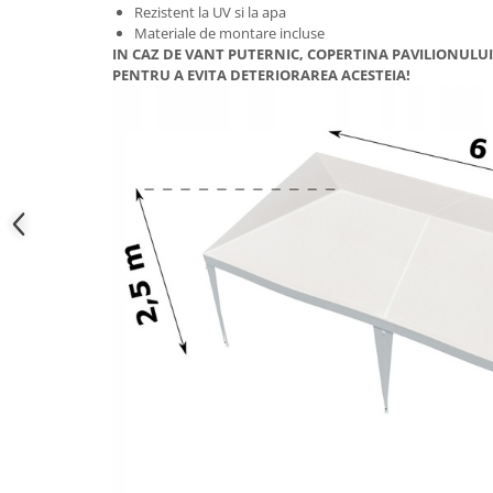
Accesorii cada
Rezistent la UV si la apa
Materiale de montare incluse
Accesorii lavoare
IN CAZ DE VANT PUTERNIC, COPERTINA PAVILIONUL
PENTRU A EVITA DETERIORAREA ACESTEIA!
Cosuri de rufe
Suporturi si accesorii de baie
Bucatarie
Mobila bucatarie
Dulapuri si rafturi depozitare
Mese bucatarie si living
Mobilier bucatarie
Scaune bucatarie & living