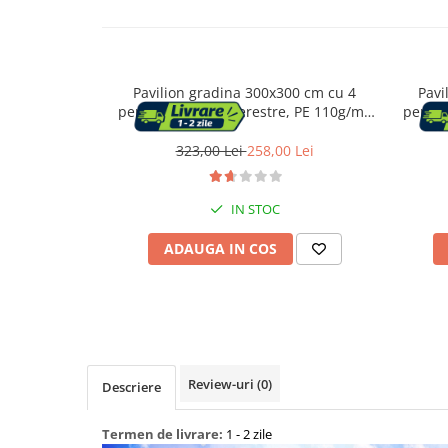
Capace WC
Pavilion gradina 300x300 cm cu 4
Pavi
Accesorii WC
pereti laterali cu ferestre, PE 110g/m2
pereti
impermeabil, cadru otel, gri
imp
Ingrijire personala
323,00 Lei
258,00 Lei
Uscatoare de par
IN STOC
Placi de indreptat parul
ADAUGA IN COS
Perii de par electrice
Ondulatoare
Epilatoare
Review-uri
(0)
Descriere
Termen de livrare:
1 - 2 zile