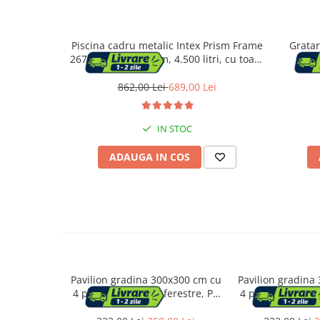
Suporturi flori si ghivece
Piscina cadru metalic Intex Prism Frame
Gratar
Pet Shop
26702NP, 305x76 cm, 4.500 litri, cu toate
spita
accesoriile
Ansambluri de joaca animale
862,00 Lei
689,00 Lei
Culcusuri pentru animale
Custi, cotete si tarcuri
IN STOC
Litiere
Electronice & Iluminat
ADAUGA IN COS
Iluminat
Articole sanatate
Radio cu ceas & portabile
Dormitor & birou
Mobila dormitor
Pavilion gradina 300x300 cm cu
Pavilion gradina
4 pereti laterali cu ferestre, PE
4 pereti laterali 
110g/m2 impermeabil, cadru
110g/m2 imperm
Dulapuri dormitor