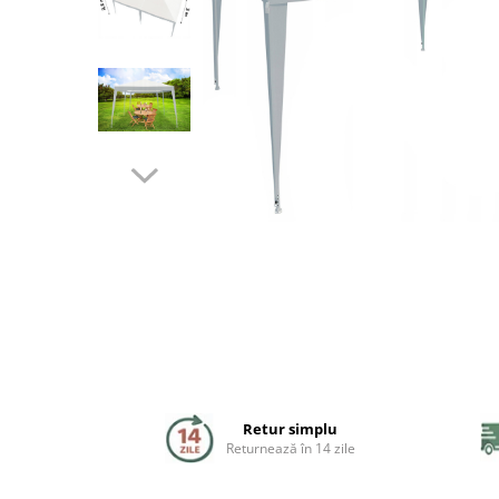
Coloane de dus
Seturi de dus
Sisteme de dus incastrate
Brate si palarii dus
Rigole si scurgere dus
Pare, furtunuri si accesorii
Accesorii dus
Toalete
Seturi WC complete
Retur simplu
Rame instalare
Returnează în 14 zile
Clapete de actionare