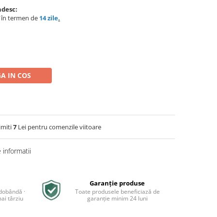
ndesc:
e în termen de
14 zile
.
A IN COS
imiti
7
Lei pentru comenzile viitoare
informatii
Garanție produse
 dobândă ·
Toate produsele beneficiază de
ai târziu
garanție minim 24 luni