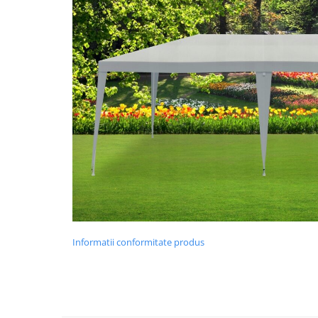
Mese cafea si decorative
Rafturi si biblioteci
Tabureti si fotolii
Mobila hol
Cuiere
Pantofare
Informatii conformitate produs
Decoratiuni
Plante artificiale
Riflaje