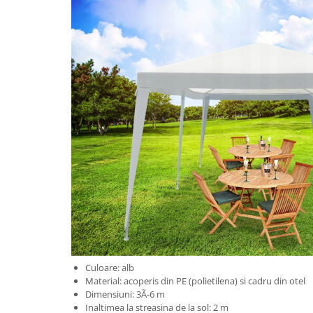
Aparate de tuns & ras
Cantare corporale
Mobilier pentru baie
Baza lavoar
Dulapuri baie
Mobilier baie
Oglinzi baie
Accesorii baie
Cuiere si suporturi prosoape
Culoare: alb
Material: acoperis din PE (polietilena) si cadru din otel
Rafturi si depozitare
Dimensiuni: 3Ã-6 m
Inaltimea la streasina de la sol: 2 m