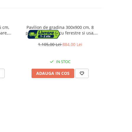
5 cm,
Pavilion de gradina 300x900 cm, 8
Cort de grad
oare,
pereti detasabili cu ferestre si usa,
detasabili cu
de
structura metalica, PE impermeabil,
metalica
alb
1.105,00 Lei
884,00 Lei
749,
IN STOC
ADAUGA IN COS
ADAU