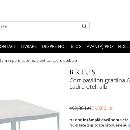
ONTACT
LIVRARE
DESPRE NOI
BLOG
AVANTAJ PRO
FIDEL
 cm impermeabil rezistent uv, cadru otel, alb
Cort pavilion gradina 
cadru otel, alb
492,00 Lei
393,00 Lei
⛉ Ce se întâmplă dacă se strică:
Nu-ți face griji, toate produsele au