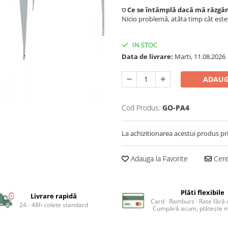
⛉ Ce se întâmplă dacă mă răzgâ
Nicio problemă, atâta timp cât est
IN STOC
Data de livrare:
Marti, 11.08.2026
ADAUG
Cod Produs:
GO-PA4
La achizitionarea acestui produs pr
Adauga la Favorite
Cere 
Plăti flexibile
Livrare rapidă
Card · Ramburs · Rate fără
24 - 48h colete standard
Cumpără acum, plătește m