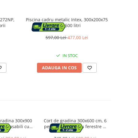
8272NP,
Piscina cadru metalic Intex, 300x200x75
Piscina ca
rii
cm, 3.500 litri
26702NP,
597,00 Lei
477,00 Lei
7
IN STOC
ADAUGA IN COS
AD
gradina 300x900
Cort de gradina 300x600 cm, 6
Cort de gr
i detasabili cu
pereti detasabili cu ferestre si
pereti deta
 usa, structura
usa, structura metalica, PE
usa, str