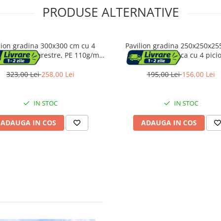
PRODUSE ALTERNATIVE
lion gradina 300x300 cm cu 4
Pavilion gradina 250x250x25
 laterali cu ferestre, PE 110g/m2
structura metalica cu 4 pici
ermeabil, cadru otel, verde
acoperis PE 90g/mp, ver
323,00 Lei
258,00 Lei
195,00 Lei
156,00 Lei
IN STOC
IN STOC
ADAUGA IN COS
ADAUGA IN COS