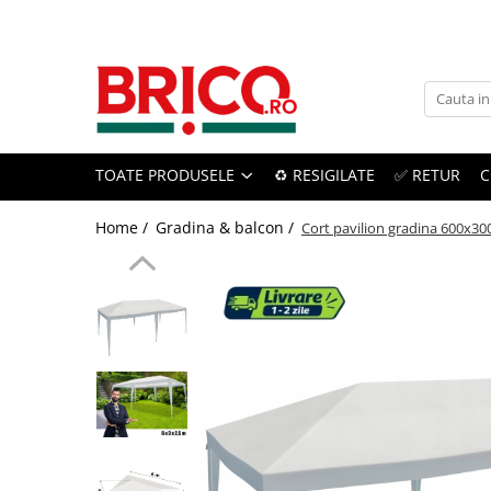
Toate Produsele
Baie
TOATE PRODUSELE
♻️ RESIGILATE
✅ RETUR
C
Baterii sanitare
Baterii bucatarie
Home /
Gradina & balcon /
Cort pavilion gradina 600x300
Baterii chiuveta baie
Baterii cada si dus
Baterii bideu si dus igienic
Accesorii baterii
Sisteme de dus