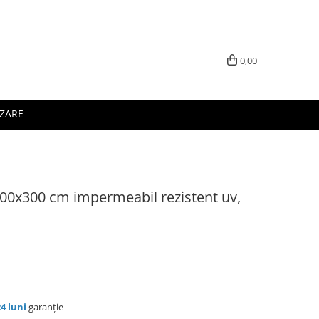
0,00
IZARE
600x300 cm impermeabil rezistent uv,
24 luni
garanție