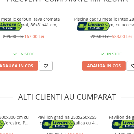
 metalic carbuni tava cromata
Piscina cadru metalic Intex 2
 rotisor lateral, 86x81x41 cm,
300x200x75 cm, cu acceso
reglare 4 niveluri, negru
209,00 Lei
167,00 Lei
729,00 Lei
583,00 Lei
IN STOC
IN STOC
ADAUGA IN COS
ADAUGA IN COS
ALTI CLIENTI AU CUMPARAT
 300x300 cm cu
Pavilion gradina 250x250x255
Pavilion de 
cu ferestre, PE
cm, structura metalica cu 4
cm, 8 peret
eabil, cadru
picioare, acoperis PE 90g/mp,
ferestre si