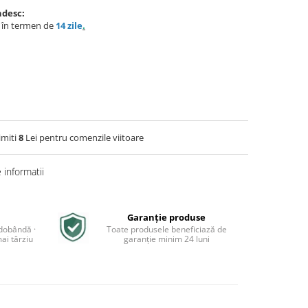
ndesc:
e în termen de
14 zile
.
imiti
8
Lei pentru comenzile viitoare
informatii
Garanție produse
 dobândă ·
Toate produsele beneficiază de
ai târziu
garanție minim 24 luni