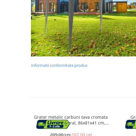
Mese cafea si decorative
Rafturi si biblioteci
Tabureti si fotolii
Mobila hol
Informatii conformitate produs
Cuiere
Pantofare
Decoratiuni
Gratar metalic carbuni tava cromata
Gr
Plante artificiale
spita rotisor lateral, 86x81x41 cm,
te
reglare 4 niveluri, negru
115
Riflaje
209,00 Lei
167,00 Lei