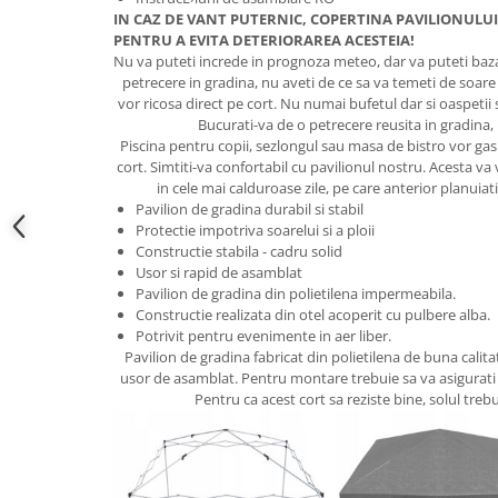
Accesorii cada
IN CAZ DE VANT PUTERNIC, COPERTINA PAVILIONUL
PENTRU A EVITA DETERIORAREA ACESTEIA!
Accesorii lavoare
Nu va puteti increde in prognoza meteo, dar va puteti baza
petrecere in gradina, nu aveti de ce sa va temeti de soare
vor ricosa direct pe cort. Nu numai bufetul dar si oaspetii
Cosuri de rufe
Bucurati-va de o petrecere reusita in gradina,
Piscina pentru copii, sezlongul sau masa de bistro vor ga
cort. Simtiti-va confortabil cu pavilionul nostru. Acesta va 
Suporturi si accesorii de baie
in cele mai calduroase zile, pe care anterior planuiati
Pavilion de gradina durabil si stabil
Protectie impotriva soarelui si a ploii
Bucatarie
Constructie stabila - cadru solid
Usor si rapid de asamblat
Mobila bucatarie
Pavilion de gradina din polietilena impermeabila.
Constructie realizata din otel acoperit cu pulbere alba.
Dulapuri si rafturi depozitare
Potrivit pentru evenimente in aer liber.
Pavilion de gradina fabricat din polietilena de buna calitat
usor de asamblat. Pentru montare trebuie sa va asigurati c
Mese bucatarie si living
Pentru ca acest cort sa reziste bine, solul trebui
Mobilier bucatarie
Scaune bucatarie & living