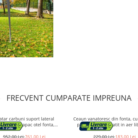
FRECVENT CUMPARATE IMPREUNA
atar carbuni suport lateral
Ceaun vanatoresc din fonta, cu
rmometru capac otel fonta,
picioare pentru gatit in aer li
x60x108 cm, robust, negru
25x42 cm, negru
952,00 Lei
761,00 Lei
229,00 Lei
183,00 Lei