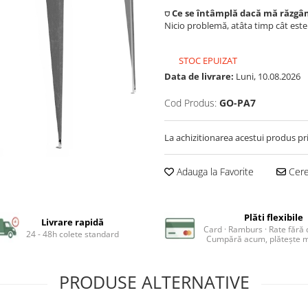
⛉ Ce se întâmplă dacă mă răzgâ
Nicio problemă, atâta timp cât est
STOC EPUIZAT
Data de livrare:
Luni, 10.08.2026
Cod Produs:
GO-PA7
La achizitionarea acestui produs pr
Adauga la Favorite
Cere 
Plăti flexibile
Livrare rapidă
Card · Ramburs · Rate fără
24 - 48h colete standard
Cumpără acum, plătește m
PRODUSE ALTERNATIVE