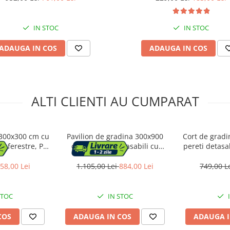
IN STOC
IN STOC
ADAUGA IN COS
ADAUGA IN COS
ALTI CLIENTI AU CUMPARAT
 300x300 cm cu
Pavilion de gradina 300x900
Cort de gradi
cu ferestre, PE
cm, 8 pereti detasabili cu
pereti detasab
eabil, cadru
ferestre si usa, structura
usa, struct
erde
metalica, PE impermeabil, alb
imperm
58,00 Lei
1.105,00 Lei
884,00 Lei
749,00 L
STOC
IN STOC
COS
ADAUGA IN COS
ADAUGA I