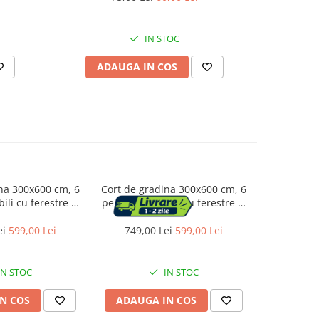
IN STOC
ADAUGA IN COS
AD
na 300x600 cm, 6
Cort de gradina 300x600 cm, 6
Cort pavil
ili cu ferestre si
pereti detasabili cu ferestre si
cm imperm
ura metalica, PE
usa, structura metalica, PE
ca
eabil, gri
impermeabil, alb
ei
599,00 Lei
749,00 Lei
599,00 Lei
492,0
IN STOC
IN STOC
N COS
ADAUGA IN COS
ADAUG