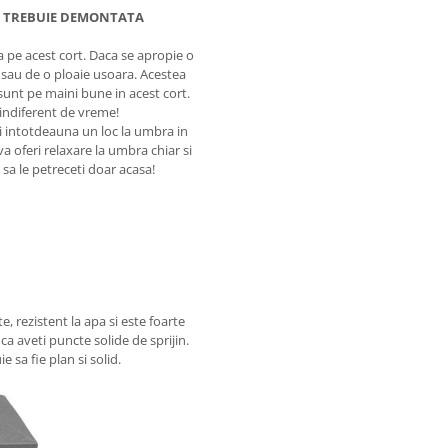
UI TREBUIE DEMONTATA
 pe acest cort. Daca se apropie o
 sau de o ploaie usoara. Acestea
 sunt pe maini bune in acest cort.
 indiferent de vreme!
si intotdeauna un loc la umbra in
va oferi relaxare la umbra chiar si
 sa le petreceti doar acasa!
e, rezistent la apa si este foarte
a aveti puncte solide de sprijin.
e sa fie plan si solid.