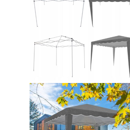
Vase & ustensile pentru gatit
Tigai si seturi
Oale si cratite
Oale sub presiune
Tavi
Ustensile bucatarie
Accesorii pentru bucatarie
Cosuri de gunoi
Suporturi si accesorii de bucatarie
Living & hol
Mobila living
Comode