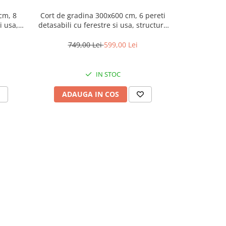
cm, 8
Cort de gradina 300x600 cm, 6 pereti
Cort de grad
i usa,
detasabili cu ferestre si usa, structura
detasabili cu
eabil,
metalica, PE impermeabil, gri
metalica
749,00 Lei
599,00 Lei
749,
IN STOC
ADAUGA IN COS
ADAU