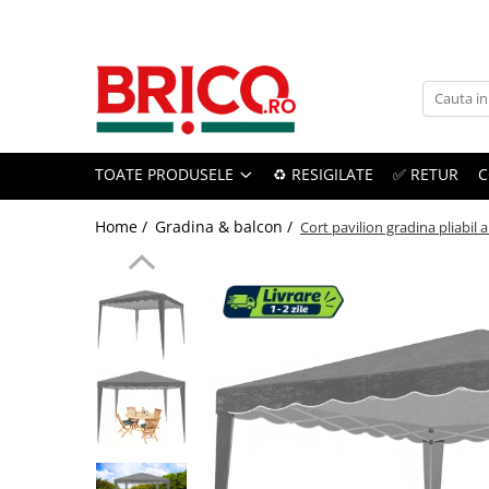
Toate Produsele
Baie
TOATE PRODUSELE
♻️ RESIGILATE
✅ RETUR
C
Baterii sanitare
Baterii bucatarie
Home /
Gradina & balcon /
Cort pavilion gradina pliabi
Baterii chiuveta baie
Baterii cada si dus
Baterii bideu si dus igienic
Accesorii baterii
Sisteme de dus