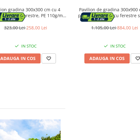
lion gradina 300x300 cm cu 4
Pavilion de gradina 300x900 
 laterali cu ferestre, PE 110g/m2
pereti detasabili cu ferestre s
ermeabil, cadru otel, verde
structura metalica, PE imperm
alb
323,00 Lei
258,00 Lei
1.105,00 Lei
884,00 Lei
IN STOC
IN STOC
ADAUGA IN COS
ADAUGA IN COS