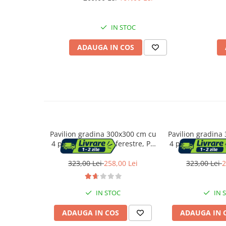
Suporturi flori si ghivece
IN STOC
Pet Shop
ADAUGA IN COS
Ansambluri de joaca animale
Culcusuri pentru animale
Custi, cotete si tarcuri
Litiere
Electronice & Iluminat
Iluminat
Pavilion gradina 300x300 cm cu
Pavilion gradina
Articole sanatate
4 pereti laterali cu ferestre, PE
4 pereti laterali 
Radio cu ceas & portabile
110g/m2 impermeabil, cadru
110g/m2 imperm
otel, gri
otel, v
323,00 Lei
258,00 Lei
323,00 Lei
2
Dormitor & birou
Mobila dormitor
IN STOC
IN 
ADAUGA IN COS
ADAUGA IN 
Dulapuri dormitor