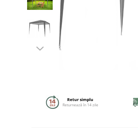
Coloane de dus
Seturi de dus
Sisteme de dus incastrate
Brate si palarii dus
Rigole si scurgere dus
Pare, furtunuri si accesorii
Accesorii dus
Toalete
Retur simplu
Seturi WC complete
Returnează în 14 zile
Rame instalare
Clapete de actionare