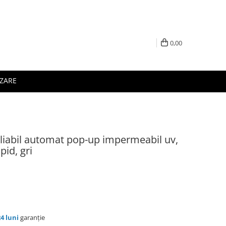
0,00
IZARE
pliabil automat pop-up impermeabil uv,
id, gri
24 luni
garanție