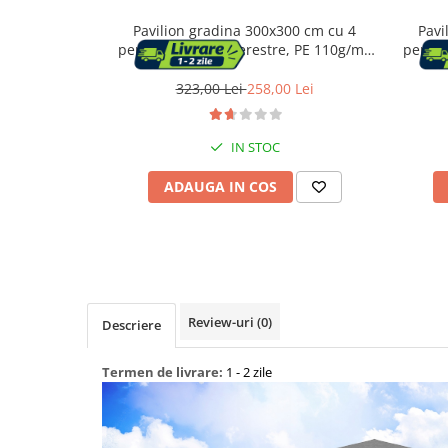
Pavilion gradina 300x300 cm cu 4
Pavi
Capace WC
pereti laterali cu ferestre, PE 110g/m2
pereti
impermeabil, cadru otel, gri
imp
323,00 Lei
258,00 Lei
Accesorii WC
Ingrijire personala
IN STOC
ADAUGA IN COS
Uscatoare de par
Placi de indreptat parul
Perii de par electrice
Review-uri
(0)
Descriere
Ondulatoare
Termen de livrare:
1 - 2 zile
Epilatoare