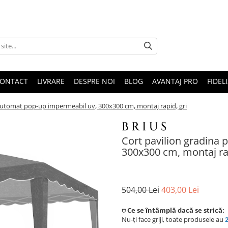
ONTACT
LIVRARE
DESPRE NOI
BLOG
AVANTAJ PRO
FIDEL
l automat pop-up impermeabil uv, 300x300 cm, montaj rapid, gri
Cort pavilion gradina 
300x300 cm, montaj rap
504,00 Lei
403,00 Lei
⛉ Ce se întâmplă dacă se strică:
Nu-ți face griji, toate produsele au