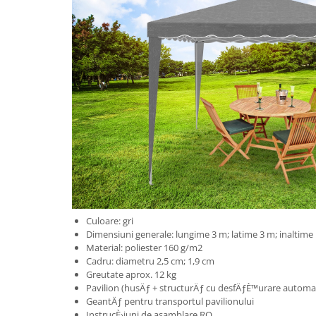
Aparate de tuns & ras
Cantare corporale
Mobilier pentru baie
Baza lavoar
Dulapuri baie
Mobilier baie
Oglinzi baie
Culoare: gri
Accesorii baie
Dimensiuni generale: lungime 3 m; latime 3 m; inaltime i
Material: poliester 160 g/m2
Cadru: diametru 2,5 cm; 1,9 cm
Cuiere si suporturi prosoape
Greutate aprox. 12 kg
Rafturi si depozitare
Pavilion (husÄƒ + structurÄƒ cu desfÄƒÈ™urare automa
GeantÄƒ pentru transportul pavilionului
InstrucÈ›iuni de asamblare RO