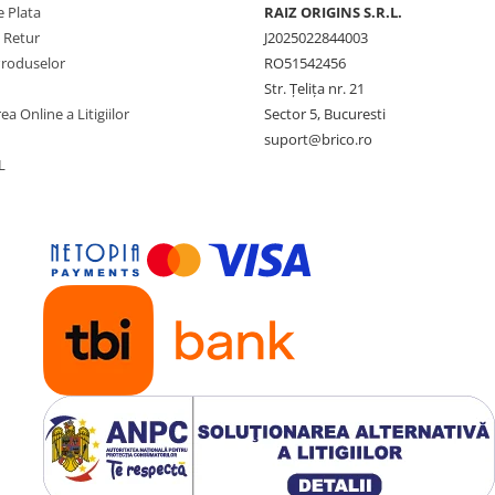
 Plata
RAIZ ORIGINS S.R.L.
e Retur
J2025022844003
Produselor
RO51542456
Str. Țelița nr. 21
ea Online a Litigiilor
Sector 5, Bucuresti
suport@brico.ro
L