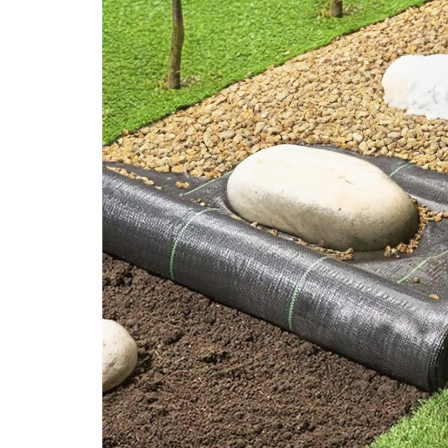
Aparate de tuns & ras
Cantare corporale
Mobilier pentru baie
Baza lavoar
Dulapuri baie
Mobilier baie
Oglinzi baie
Accesorii baie
Cuiere si suporturi prosoape
Rafturi si depozitare