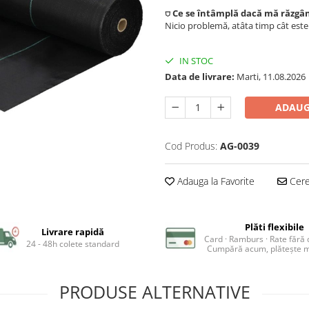
⛉ Ce se întâmplă dacă mă răzgâ
Nicio problemă, atâta timp cât est
IN STOC
Data de livrare:
Marti, 11.08.2026
ADAUG
Cod Produs:
AG-0039
Adauga la Favorite
Cere 
Plăti flexibile
Livrare rapidă
Card · Ramburs · Rate fără
24 - 48h colete standard
Cumpără acum, plătește m
PRODUSE ALTERNATIVE