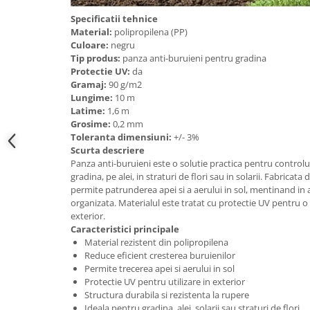
Accesorii cada
Specificatii tehnice
Material:
polipropilena (PP)
Accesorii lavoare
Culoare:
negru
Tip produs:
panza anti-buruieni pentru gradina
Cosuri de rufe
Protectie UV:
da
Gramaj:
90 g/m2
Lungime:
10 m
Latime:
1,6 m
Suporturi si accesorii de baie
Grosime:
0,2 mm
Toleranta dimensiuni:
+/- 3%
Bucatarie
Scurta descriere
Panza anti-buruieni este o solutie practica pentru controlul 
Mobila bucatarie
gradina, pe alei, in straturi de flori sau in solarii. Fabricata
permite patrunderea apei si a aerului in sol, mentinand in 
organizata. Materialul este tratat cu protectie UV pentru o 
Dulapuri si rafturi depozitare
exterior.
Caracteristici principale
Mese bucatarie si living
Material rezistent din polipropilena
Reduce eficient cresterea buruienilor
Permite trecerea apei si aerului in sol
Mobilier bucatarie
Protectie UV pentru utilizare in exterior
Structura durabila si rezistenta la rupere
Ideala pentru gradina, alei, solarii sau straturi de flori
Scaune bucatarie & living