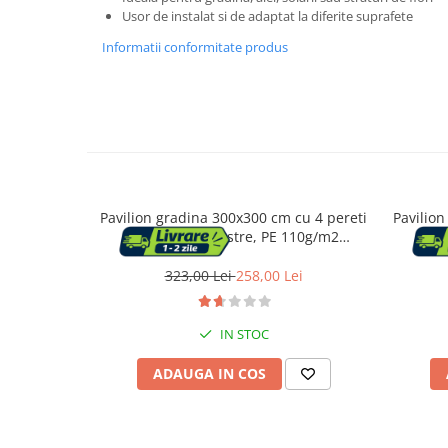
Usor de instalat si de adaptat la diferite suprafete
Vase & ustensile pentru gatit
Informatii conformitate produs
Tigai si seturi
Oale si cratite
Oale sub presiune
Tavi
Ustensile bucatarie
Accesorii pentru bucatarie
Pavilion gradina 300x300 cm cu 4 pereti
Pavilion
laterali cu ferestre, PE 110g/m2
late
Cosuri de gunoi
impermeabil, cadru otel, gri
imp
323,00 Lei
258,00 Lei
Suporturi si accesorii de bucatarie
IN STOC
Living & hol
ADAUGA IN COS
Mobila living
Comode