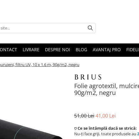
ONTACT
LIVRARE
DESPRE NOI
BLOG
AVANTAJ PRO
FIDEL
buruieni, filtru UV, 10 x 1.6 m, 90g/m2, negru
Folie agrotextil, mulcir
90g/m2, negru
51,00 Lei
41,00 Lei
⛉ Ce se întâmplă dacă se strică:
Nu-ți face griji, toate produsele au