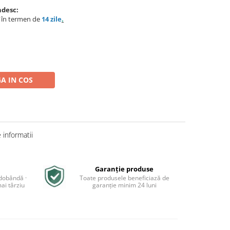
ndesc:
e în termen de
14 zile
.
A IN COS
informatii
Garanție produse
 dobândă ·
Toate produsele beneficiază de
ai târziu
garanție minim 24 luni