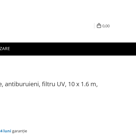
0,00
IZARE
e, antiburuieni, filtru UV, 10 x 1.6 m,
24 luni
garanție