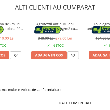
ALTI CLIENTI AU CUMPARAT
ina 8x3 m, PE
Agrotextil antiburuieni
Folie agro
 cu plasa PP,
polipropilena 90g/m2 cu
antiburuieni f
re velcro si usa
protectie UV, mentine
70 g pe mp,
 verde
umiditatea solului, 100x1.6 m,
10,00 Lei
348,00 Lei
279,00 Lei
164,00 L
negru
STOC
IN STOC
COS
ADAUGA IN COS
ADAUGA I
la mai multe in
Politica de Confidentialitate
DATE COMERCIALE