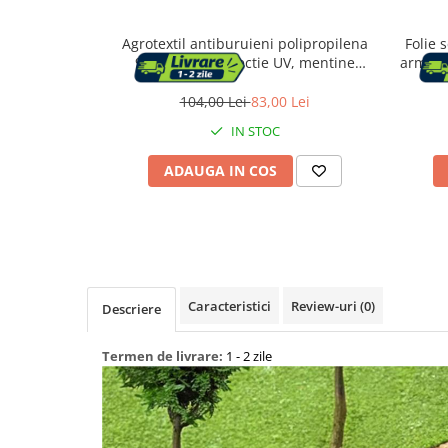
Agrotextil antiburuieni polipropilena
Folie 
Capace WC
90g/m2 cu protectie UV, mentine
armata 
umiditatea solului, 50x1.1 m, negru
v
104,00 Lei
83,00 Lei
Accesorii WC
IN STOC
Ingrijire personala
ADAUGA IN COS
Uscatoare de par
Placi de indreptat parul
Perii de par electrice
Caracteristici
Review-uri
(0)
Descriere
Ondulatoare
Termen de livrare:
1 - 2 zile
Epilatoare