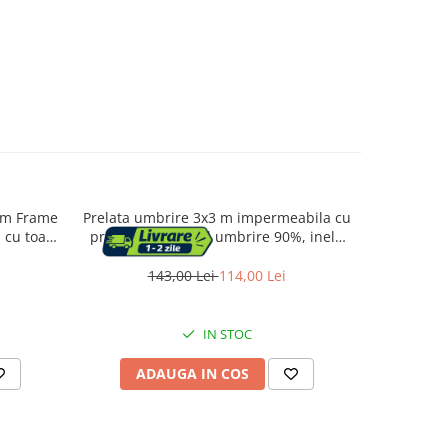
ism Frame
Prelata umbrire 3x3 m impermeabila cu
Pavilio
 cu toate
protectie UV, grad umbrire 90%, inele
structu
inox, sfori incluse, husa transport, gri
aco
grafit
143,00 Lei
114,00 Lei
1
IN STOC
ADAUGA IN COS
AD