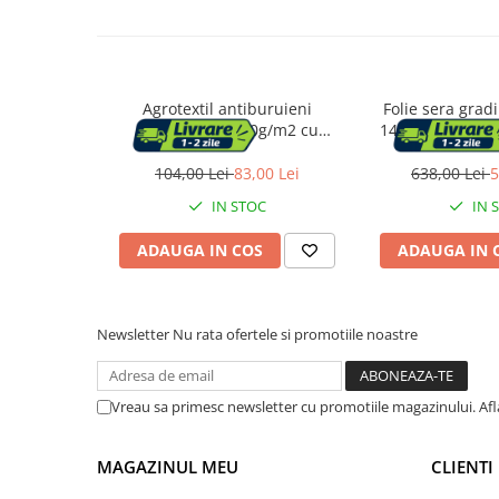
Mese cafea si decorative
Rafturi si biblioteci
Agrotextil antiburuieni
Folie sera grad
polipropilena 90g/m2 cu
140g/m2 armata
protectie UV, mentine
filtru UV4, ferest
Tabureti si fotolii
umiditatea solului, 50x1.1 m,
fermoar,
104,00 Lei
83,00 Lei
638,00 Lei
5
Mobila hol
negru
IN STOC
IN 
ADAUGA IN COS
ADAUGA IN 
Cuiere
Newsletter
Nu rata ofertele si promotiile noastre
Pantofare
Decoratiuni
Vreau sa primesc newsletter cu promotiile magazinului. Af
Plante artificiale
MAGAZINUL MEU
CLIENTI
Riflaje