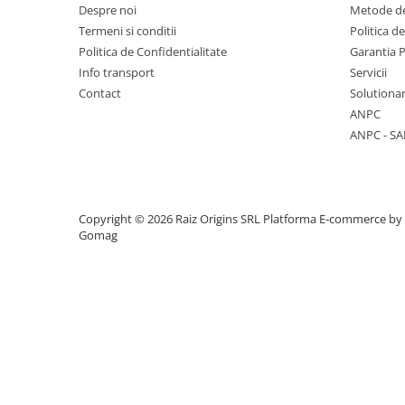
Despre noi
Metode de
Termeni si conditii
Politica d
Suporturi flori si ghivece
Politica de Confidentialitate
Garantia 
Pet Shop
Info transport
Servicii
Contact
Solutionar
Ansambluri de joaca animale
ANPC
Culcusuri pentru animale
ANPC - SA
Custi, cotete si tarcuri
Litiere
Electronice & Iluminat
Copyright © 2026 Raiz Origins SRL
Platforma E-commerce by
Iluminat
Gomag
Articole sanatate
Radio cu ceas & portabile
Dormitor & birou
Mobila dormitor
Dulapuri dormitor