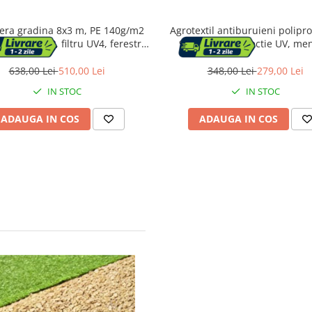
sera gradina 8x3 m, PE 140g/m2
Agrotextil antiburuieni polipr
cu plasa PP, filtru UV4, ferestre
90g/m2 cu protectie UV, me
elcro si usa fermoar, verde
umiditatea solului, 100x1.6 m
638,00 Lei
510,00 Lei
348,00 Lei
279,00 Lei
IN STOC
IN STOC
ADAUGA IN COS
ADAUGA IN COS