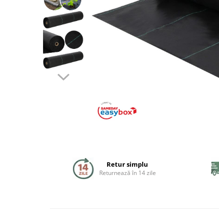
Coloane de dus
Seturi de dus
Sisteme de dus incastrate
Brate si palarii dus
Rigole si scurgere dus
Pare, furtunuri si accesorii
Accesorii dus
Toalete
Retur simplu
Seturi WC complete
Returnează în 14 zile
Rame instalare
Clapete de actionare