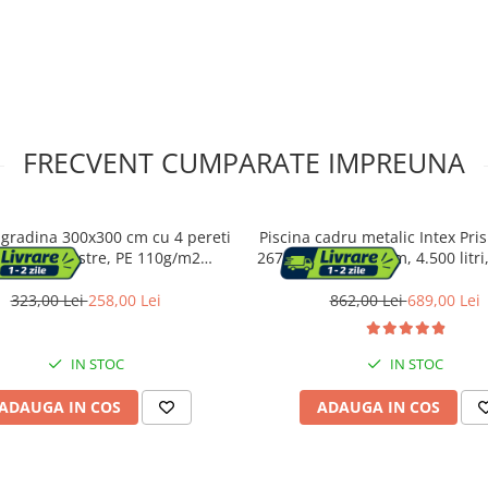
FRECVENT CUMPARATE IMPREUNA
 gradina 300x300 cm cu 4 pereti
Piscina cadru metalic Intex Pr
rali cu ferestre, PE 110g/m2
26702NP, 305x76 cm, 4.500 litri,
ermeabil, cadru otel, verde
accesoriile
323,00 Lei
258,00 Lei
862,00 Lei
689,00 Lei
IN STOC
IN STOC
ADAUGA IN COS
ADAUGA IN COS