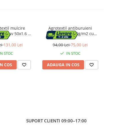
textil mulcire
Agrotextil antiburuieni
Agrote
iltru uv 50x1.6 m,
polipropilena 90g/m2 cu
polipro
 protectie, alb
protectie UV, mentine
protec
umiditatea solului, 50x0.8 m,
umiditatea
ei
131,00 Lei
94,00 Lei
75,00 Lei
198,0
negru
IN STOC
IN STOC
N COS
ADAUGA IN COS
ADAUG
SUPORT CLIENTI
09:00–17:00