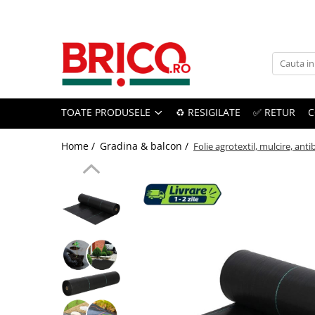
Toate Produsele
Baie
TOATE PRODUSELE
♻️ RESIGILATE
✅ RETUR
C
Baterii sanitare
Baterii bucatarie
Home /
Gradina & balcon /
Folie agrotextil, mulcire, anti
Baterii chiuveta baie
Baterii cada si dus
Baterii bideu si dus igienic
Accesorii baterii
Sisteme de dus