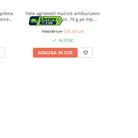
opilena
Folie agrotextil mulcire antiburuieni
Agrotextil a
ntine
filtru uv 50x1.6 m, 70 g pe mp,
90g/m2 cu
, negru
protectie, alb
umiditatea 
164,00 Lei
131,00 Lei
94
IN STOC
ADAUGA IN COS
ADAU