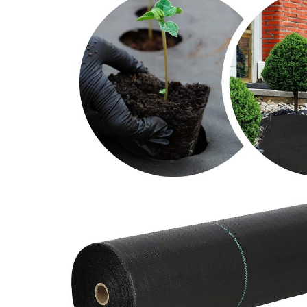
Aparate de tuns & ras
Cantare corporale
Mobilier pentru baie
Baza lavoar
Dulapuri baie
Mobilier baie
Oglinzi baie
Accesorii baie
Cuiere si suporturi prosoape
Rafturi si depozitare