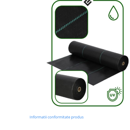
Mese cafea si decorative
Rafturi si biblioteci
Tabureti si fotolii
Mobila hol
Cuiere
Pantofare
Decoratiuni
Plante artificiale
Informatii conformitate produs
Riflaje