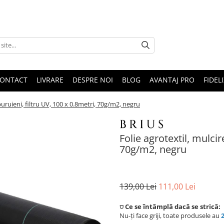
ONTACT
LIVRARE
DESPRE NOI
BLOG
AVANTAJ PRO
FIDEL
iburuieni, filtru UV, 100 x 0.8metri, 70g/m2, negru
Folie agrotextil, mulcir
70g/m2, negru
139,00 Lei
111,00 Lei
⛉ Ce se întâmplă dacă se strică:
Nu-ți face griji, toate produsele au