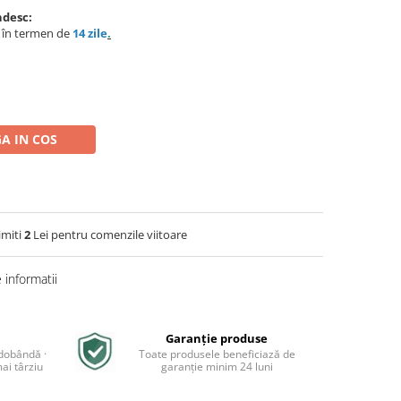
ndesc:
e în termen de
14 zile
.
A IN COS
imiti
2
Lei pentru comenzile viitoare
informatii
Garanție produse
 dobândă ·
Toate produsele beneficiază de
ai târziu
garanție minim 24 luni