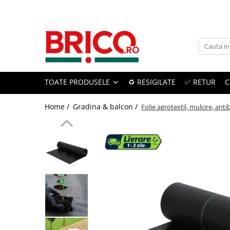
Toate Produsele
Baie
TOATE PRODUSELE
♻️ RESIGILATE
✅ RETUR
C
Baterii sanitare
Baterii bucatarie
Home /
Gradina & balcon /
Folie agrotextil, mulcire, ant
Baterii chiuveta baie
Baterii cada si dus
Baterii bideu si dus igienic
Accesorii baterii
Sisteme de dus