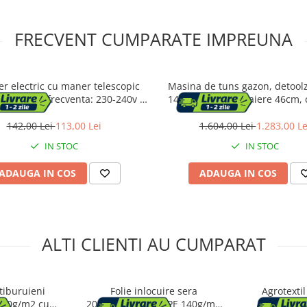
FRECVENT CUMPARATE IMPREUNA
r electric cu maner telescopic
Masina de tuns gazon, detoolz
ensiune / frecventa: 230-240v /
146cc, latime de taiere 46cm, 
z, Putere de intrare: 350w
50L
142,00 Lei
113,00 Lei
1.604,00 Lei
1.283,00 Le
IN STOC
IN STOC
ADAUGA IN COS
ADAUGA IN COS
ALTI CLIENTI AU CUMPARAT
tiburuieni
Folie inlocuire sera
Agrotexti
a 90g/m2 cu
200x200x200 cm, PE 140g/m2
polipropil