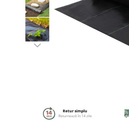
Coloane de dus
Seturi de dus
Sisteme de dus incastrate
Brate si palarii dus
Rigole si scurgere dus
Pare, furtunuri si accesorii
Accesorii dus
Toalete
Seturi WC complete
Retur simplu
Rame instalare
Returnează în 14 zile
Clapete de actionare