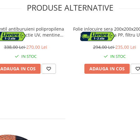
PRODUSE ALTERNATIVE
xtil antiburuieni polipropilena
Folie inlocuire sera 200x200x20
m2 cu protectie UV, mentine
140g/m2 cu plasa PP, filtru U
atea solului, 100x1.6 m, negru
ferestre si usa fermoar, ve
338,00 Lei
270,00 Lei
294,00 Lei
235,00 Lei
IN STOC
IN STOC
ADAUGA IN COS
ADAUGA IN COS