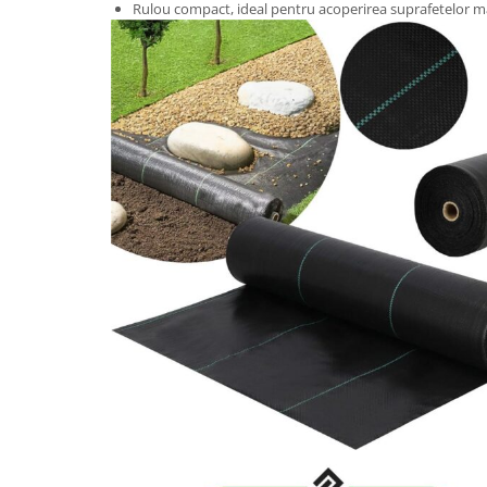
Rulou compact, ideal pentru acoperirea suprafetelor m
Vase & ustensile pentru gatit
Tigai si seturi
Oale si cratite
Oale sub presiune
Tavi
Ustensile bucatarie
Accesorii pentru bucatarie
Cosuri de gunoi
Suporturi si accesorii de bucatarie
Living & hol
Mobila living
Comode