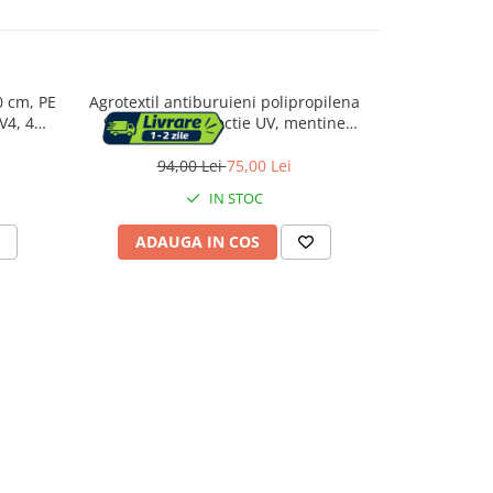
0 cm, PE
Agrotextil antiburuieni polipropilena
Agrotextil a
V4, 4
90g/m2 cu protectie UV, mentine
70g/m2 cu
rde
umiditatea solului, 50x0.8 m, negru
umiditatea 
94,00 Lei
75,00 Lei
79
IN STOC
ADAUGA IN COS
ADAU