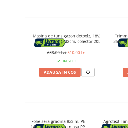
Suporturi flori si ghivece
Pet Shop
Ansambluri de joaca animale
Masina de tuns gazon detoolz, 18V,
Trimme
Culcusuri pentru animale
latime de taiere 32cm, colector 20L
350W, T
Custi, cotete si tarcuri
50h
638,00 Lei
510,00 Lei
Litiere
IN STOC
Electronice & Iluminat
Iluminat
ADAUGA IN COS
Articole sanatate
Radio cu ceas & portabile
Dormitor & birou
Mobila dormitor
Folie sera gradina 8x3 m, PE
Agrotextil an
Dulapuri dormitor
140g/m2 armata cu plasa PP,
polipropilen