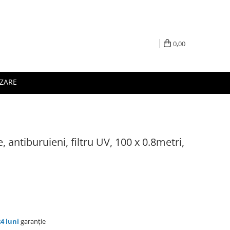
0,00
IZARE
e, antiburuieni, filtru UV, 100 x 0.8metri,
24 luni
garanție