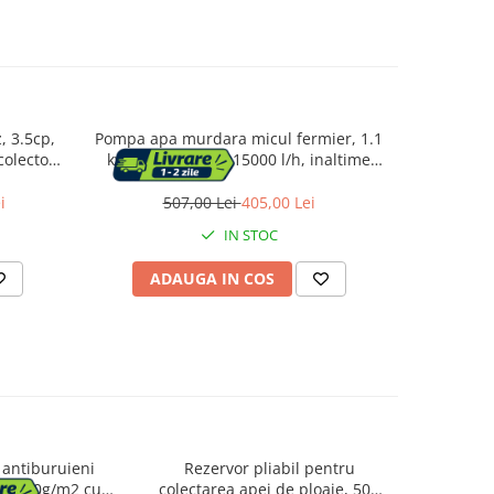
, 3.5cp,
Pompa apa murdara micul fermier, 1.1
Pompa apa
colector
kw, debit maxim 15000 l/h, inaltime
kw, cu to
maxima de pompare 15 m, corp pompa
inaltime
fonta, cu pl
i
507,00 Lei
405,00 Lei
6
IN STOC
ADAUGA IN COS
AD
l antiburuieni
Rezervor pliabil pentru
Rezervo
ena 70g/m2 cu
colectarea apei de ploaie, 500
colectarea