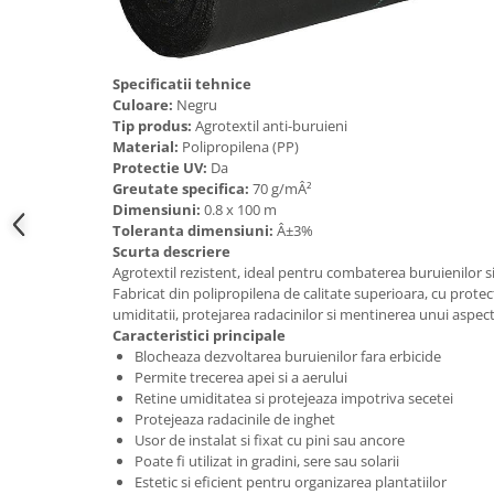
Accesorii cada
Accesorii lavoare
Specificatii tehnice
Culoare:
Negru
Cosuri de rufe
Tip produs:
Agrotextil anti-buruieni
Material:
Polipropilena (PP)
Protectie UV:
Da
Suporturi si accesorii de baie
Greutate specifica:
70 g/mÂ²
Dimensiuni:
0.8 x 100 m
Toleranta dimensiuni:
Â±3%
Bucatarie
Scurta descriere
Mobila bucatarie
Agrotextil rezistent, ideal pentru combaterea buruienilor si
Fabricat din polipropilena de calitate superioara, cu protec
umiditatii, protejarea radacinilor si mentinerea unui aspect in
Dulapuri si rafturi depozitare
Caracteristici principale
Blocheaza dezvoltarea buruienilor fara erbicide
Permite trecerea apei si a aerului
Mese bucatarie si living
Retine umiditatea si protejeaza impotriva secetei
Protejeaza radacinile de inghet
Usor de instalat si fixat cu pini sau ancore
Mobilier bucatarie
Poate fi utilizat in gradini, sere sau solarii
Estetic si eficient pentru organizarea plantatiilor
Scaune bucatarie & living