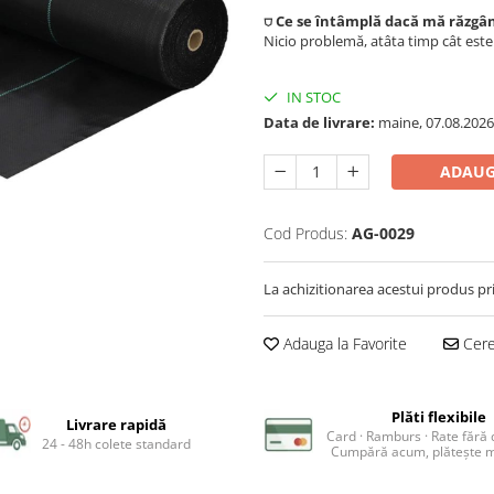
⛉ Ce se întâmplă dacă mă răzgâ
Nicio problemă, atâta timp cât est
IN STOC
Data de livrare:
maine, 07.08.2026
ADAUG
Cod Produs:
AG-0029
La achizitionarea acestui produs pr
Adauga la Favorite
Cere 
Plăti flexibile
Livrare rapidă
Card · Ramburs · Rate fără
24 - 48h colete standard
Cumpără acum, plătește m