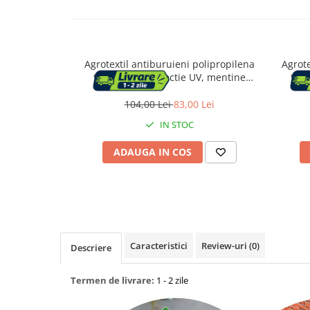
Capace WC
Agrotextil antiburuieni polipropilena
Agrote
Accesorii WC
90g/m2 cu protectie UV, mentine
90g/
umiditatea solului, 50x1.1 m, negru
umidit
Ingrijire personala
104,00 Lei
83,00 Lei
IN STOC
Uscatoare de par
ADAUGA IN COS
Placi de indreptat parul
Perii de par electrice
Ondulatoare
Caracteristici
Review-uri
(0)
Descriere
Epilatoare
Termen de livrare:
1 - 2 zile