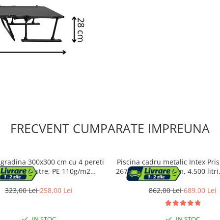
FRECVENT CUMPARATE IMPREUNA
 gradina 300x300 cm cu 4 pereti
Piscina cadru metalic Intex Pr
rali cu ferestre, PE 110g/m2
26702NP, 305x76 cm, 4.500 litri,
ermeabil, cadru otel, verde
accesoriile
323,00 Lei
258,00 Lei
862,00 Lei
689,00 Lei
IN STOC
IN STOC