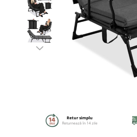
Coloane de dus
Seturi de dus
Sisteme de dus incastrate
Brate si palarii dus
Rigole si scurgere dus
Pare, furtunuri si accesorii
Accesorii dus
Toalete
Seturi WC complete
Retur simplu
Rame instalare
Returnează în 14 zile
Clapete de actionare