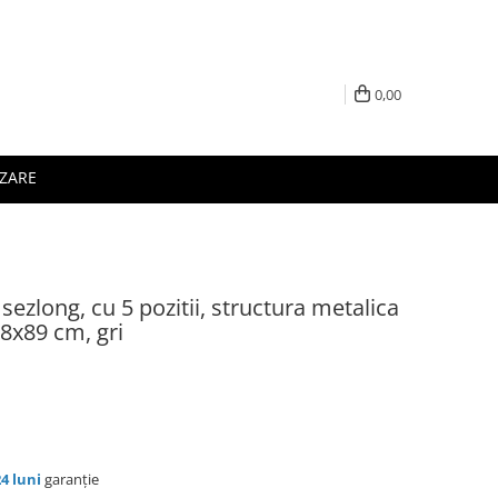
0,00
IZARE
p sezlong, cu 5 pozitii, structura metalica
58x89 cm, gri
24 luni
garanție