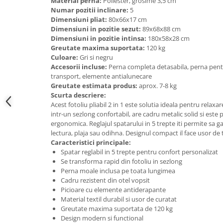
Accesorii cada
Material perna:
Poliester, grosime 3,5 cm
Numar pozitii inclinare:
5
Dimensiuni pliat:
80x66x17 cm
Accesorii lavoare
Dimensiuni in pozitie sezut:
89x68x88 cm
Dimensiuni in pozitie intinsa:
180x58x28 cm
Greutate maxima suportata:
120 kg
Cosuri de rufe
Culoare:
Gri si negru
Accesorii incluse:
Perna completa detasabila, perna pent
transport, elemente antialunecare
Suporturi si accesorii de baie
Greutate estimata produs:
aprox. 7-8 kg
Scurta descriere:
Acest fotoliu pliabil 2 in 1 este solutia ideala pentru relaxa
Bucatarie
intr-un sezlong confortabil, are cadru metalic solid si este 
Mobila bucatarie
ergonomica. Reglajul spatarului in 5 trepte iti permite sa g
lectura, plaja sau odihna. Designul compact il face usor de 
Caracteristici principale:
Dulapuri si rafturi depozitare
Spatar reglabil in 5 trepte pentru confort personalizat
Se transforma rapid din fotoliu in sezlong
Perna moale inclusa pe toata lungimea
Mese bucatarie si living
Cadru rezistent din otel vopsit
Picioare cu elemente antiderapante
Material textil durabil si usor de curatat
Mobilier bucatarie
Greutate maxima suportata de 120 kg
Design modern si functional
Scaune bucatarie & living