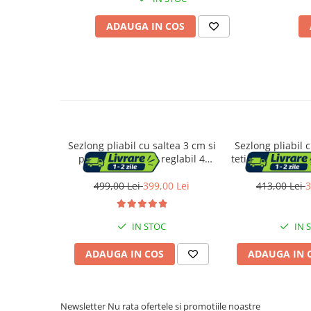
ADAUGA IN COS
Suporturi flori si ghivece
Pet Shop
Ansambluri de joaca animale
Culcusuri pentru animale
Custi, cotete si tarcuri
Litiere
Sezlong pliabil cu saltea 3 cm si
Sezlong pliabil c
Electronice & Iluminat
parasolar, spatar reglabil 4
tetiera, spatar reg
Iluminat
pozitii, max 150 kg, 193x53x30
tesatura sintetic
cm, gri
max 150 kg, 2
499,00 Lei
399,00 Lei
413,00 Lei
3
Articole sanatate
tau
Radio cu ceas & portabile
IN STOC
IN 
Dormitor & birou
ADAUGA IN COS
ADAUGA IN 
Mobila dormitor
Newsletter
Nu rata ofertele si promotiile noastre
Dulapuri dormitor