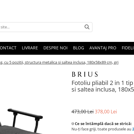
ONTACT
LIVRARE
DESPRE NOI
BLOG
AVANTAJ PRO
FIDEL
ong, cu 5 pozitii, structura metalica si saltea inclusa, 180x58x89 cm, gri
Fotoliu pliabil 2 in 1 ti
si saltea inclusa, 180x
473,00 Lei
378,00 Lei
⛉ Ce se întâmplă dacă se strică:
Nu-ți face griji, toate produsele au