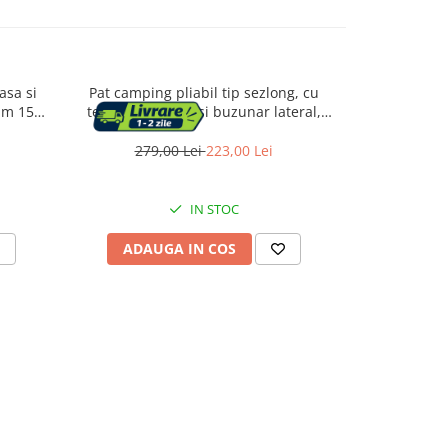
asa si
Pat camping pliabil tip sezlong, cu
Sezlong pl
xim 150
tetiera reglabila si buzunar lateral,
spatar reg
gri
maxim 120 kg, 65x200x88 cm, gri
lateral,
279,00 Lei
223,00 Lei
278,
IN STOC
ADAUGA IN COS
ADAU