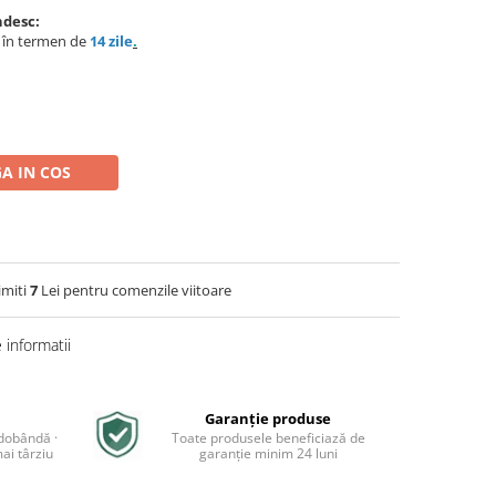
ndesc:
e în termen de
14 zile
.
A IN COS
imiti
7
Lei pentru comenzile viitoare
informatii
Garanție produse
 dobândă ·
Toate produsele beneficiază de
ai târziu
garanție minim 24 luni