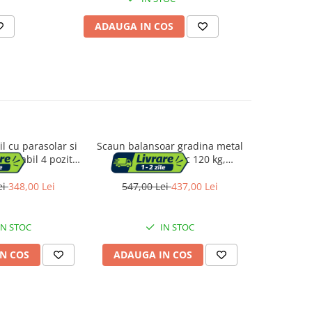
ADAUGA IN COS
AD
il cu parasolar si
Scaun balansoar gradina metal
Sezlong pl
 reglabil 4 pozitii,
textil ergonomic 120 kg,
terasa si 
etica respirabila,
60x104x95 cm, confortabil, gri
cadru otel
00x71x38 cm, gri
ei
348,00 Lei
547,00 Lei
437,00 Lei
750,0
IN STOC
IN STOC
N COS
ADAUGA IN COS
ADAUG