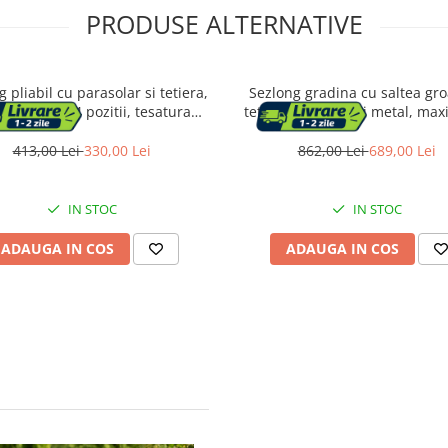
PRODUSE ALTERNATIVE
 pliabil cu parasolar si tetiera,
Sezlong gradina cu saltea gro
ar reglabil 4 pozitii, tesatura
tetiera, ratan PE si metal, ma
etica respirabila, max 150 kg,
kg, 195x65x40 cm, negru si 
200x71x38 cm, taupe
413,00 Lei
330,00 Lei
862,00 Lei
689,00 Lei
IN STOC
IN STOC
ADAUGA IN COS
ADAUGA IN COS