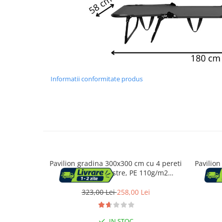
Mese cafea si decorative
Rafturi si biblioteci
Tabureti si fotolii
Informatii conformitate produs
Mobila hol
Cuiere
Pantofare
Pavilion gradina 300x300 cm cu 4 pereti
Pavilion
Decoratiuni
laterali cu ferestre, PE 110g/m2
late
impermeabil, cadru otel, gri
imp
323,00 Lei
258,00 Lei
Plante artificiale
Riflaje
IN STOC