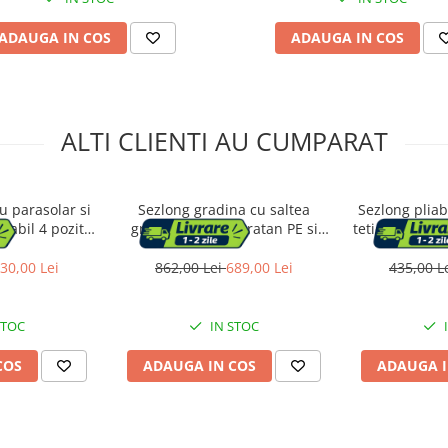
ADAUGA IN COS
ADAUGA IN COS
ALTI CLIENTI AU CUMPARAT
u parasolar si
Sezlong gradina cu saltea
Sezlong pliab
labil 4 pozitii,
groasa si tetiera, ratan PE si
tetiera, spatar
a respirabila,
metal, maxim 150 kg,
tesatura sint
00x71x38 cm,
195x65x40 cm, negru si gri
max 150 kg, 2
30,00 Lei
862,00 Lei
689,00 Lei
435,00 L
pe
STOC
IN STOC
COS
ADAUGA IN COS
ADAUGA I