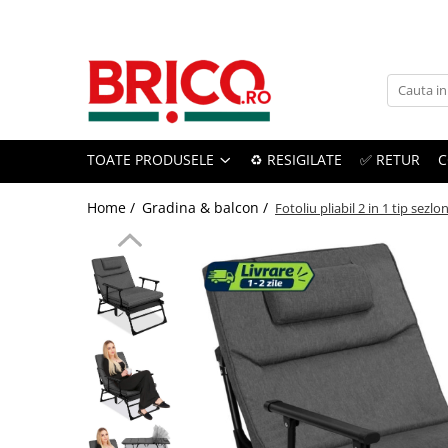
Toate Produsele
Baie
TOATE PRODUSELE
♻️ RESIGILATE
✅ RETUR
C
Baterii sanitare
Baterii bucatarie
Home /
Gradina & balcon /
Fotoliu pliabil 2 in 1 tip sezl
Baterii chiuveta baie
Baterii cada si dus
Baterii bideu si dus igienic
Accesorii baterii
Sisteme de dus