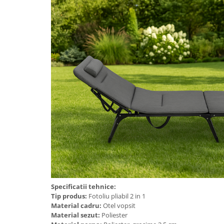
Aparate de tuns & ras
Cantare corporale
Mobilier pentru baie
Baza lavoar
Dulapuri baie
Mobilier baie
Oglinzi baie
Accesorii baie
Specificatii tehnice:
Cuiere si suporturi prosoape
Tip produs:
Fotoliu pliabil 2 in 1
Rafturi si depozitare
Material cadru:
Otel vopsit
Material sezut:
Poliester