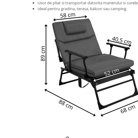
Usor de pliat si transportat datorita manerului si curele
Vase & ustensile pentru gatit
Ideal pentru gradina, terasa, balcon sau camping
Tigai si seturi
Oale si cratite
Oale sub presiune
Tavi
Ustensile bucatarie
Accesorii pentru bucatarie
Cosuri de gunoi
Suporturi si accesorii de bucatarie
Living & hol
Mobila living
Comode