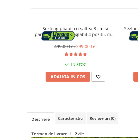
Capace WC
Sezlong pliabil cu saltea 3 cm si
Sezlong
Accesorii WC
parasolar, spatar reglabil 4 pozitii, max
spat
150 kg, 193x53x30 cm, gri
sint
Ingrijire personala
499,00 Lei
399,00 Lei
Uscatoare de par
IN STOC
Placi de indreptat parul
ADAUGA IN COS
Perii de par electrice
Ondulatoare
Epilatoare
Caracteristici
Review-uri
(0)
Descriere
Termen de livrare:
1 - 2 zile