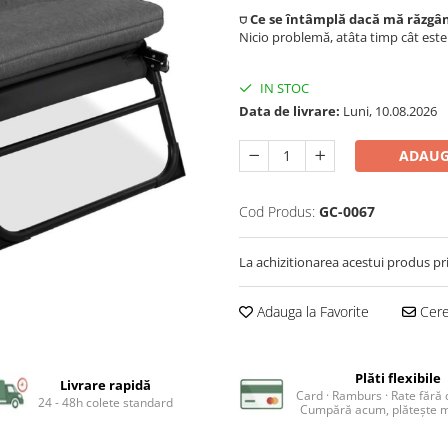
⛉ Ce se întâmplă dacă mă răzgâ
Nicio problemă, atâta timp cât est
IN STOC
Data de livrare:
Luni, 10.08.2026
ADAUG
Cod Produs:
GC-0067
La achizitionarea acestui produs pr
Adauga la Favorite
Cere 
Plăti flexibile
Livrare rapidă
Card · Ramburs · Rate fără
24 - 48h colete standard
Cumpără acum, plătește m