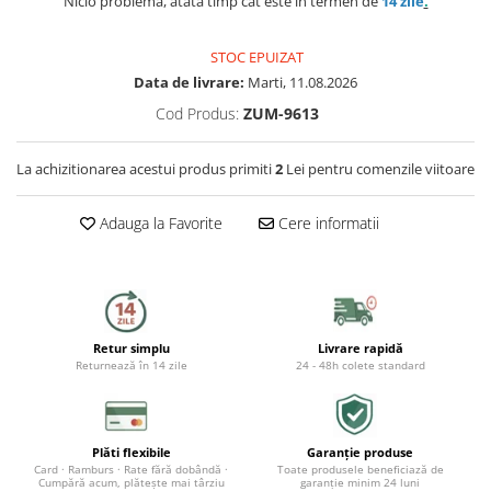
Nicio problemă, atâta timp cât este în termen de
14 zile
.
Capace WC
STOC EPUIZAT
Accesorii WC
Data de livrare:
Marti, 11.08.2026
Ingrijire personala
Cod Produs:
ZUM-9613
Uscatoare de par
La achizitionarea acestui produs primiti
2
Lei pentru comenzile viitoare
Placi de indreptat parul
Adauga la Favorite
Cere informatii
Perii de par electrice
Ondulatoare
Epilatoare
Retur simplu
Livrare rapidă
Returnează în 14 zile
24 - 48h colete standard
Aparate de tuns & ras
Cantare corporale
Mobilier pentru baie
Plăti flexibile
Garanție produse
Card · Ramburs · Rate fără dobândă ·
Toate produsele beneficiază de
Cumpără acum, plătește mai târziu
garanție minim 24 luni