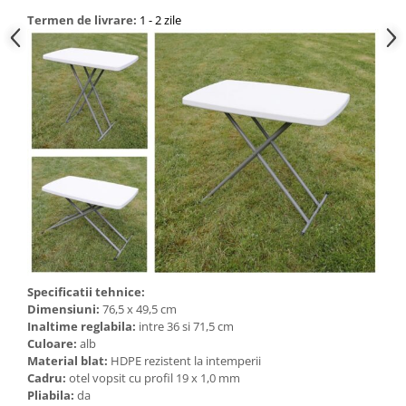
Termen de livrare:
1 - 2 zile
Bucatarie
Mobila bucatarie
Dulapuri si rafturi depozitare
Mese bucatarie si living
Mobilier bucatarie
Scaune bucatarie & living
Vase & ustensile pentru gatit
Tigai si seturi
Specificatii tehnice:
Dimensiuni:
76,5 x 49,5 cm
Oale si cratite
Inaltime reglabila:
intre 36 si 71,5 cm
Oale sub presiune
Culoare:
alb
Tavi
Material blat:
HDPE rezistent la intemperii
Cadru:
otel vopsit cu profil 19 x 1,0 mm
Ustensile bucatarie
Pliabila:
da
Accesorii pentru bucatarie