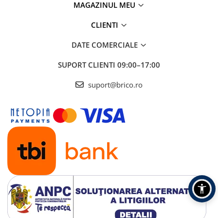
Depozitare jucarii
MAGAZINUL MEU
Jucarii si accesorii
CLIENTI
Mobila copii
DATE COMERCIALE
Depozitare si organizare
SUPORT CLIENTI
09:00–17:00
Cutii organizatoare
suport@brico.ro
Garderobe
Organizatoare sertar si dulap
Rafturi depozitare
Umerase si huse haine
Gradina & balcon
Unelte motorizate