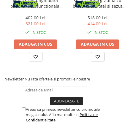
Masa dreptunghiulara
Set 4 scaune gradina cu
Radio cu ceas & portabile
pliabila multifunctionala,
brate, cadru otel si sezut
1.8 m x 0.75 m x 0.75 m,
textilene, 53x72x92 cm,
Dormitor & birou
neagra
maro
402,00 Lei
518,00 Lei
321,00 Lei
414,00 Lei
Mobila dormitor
IN STOC
IN STOC
Dulapuri dormitor
ADAUGA IN COS
ADAUGA IN COS
Mese toaleta si oglinzi
Noptiere
Mobila birou
Newsletter
Nu rata ofertele si promotiile noastre
Birouri
Scaune birou
Vreau sa primesc newsletter cu promotiile
Camera copilului
magazinului. Afla mai multe in
Politica de
Mese si scaune pentru copii
Confidentialitate
Fotolii pentru copii