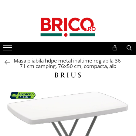
Toate Produsele
Baie
Baterii sanitare
Baterii bucatarie
Masa pliabila hdpe metal inaltime reglabila 36-
71 cm camping, 76x50 cm, compacta, alb
Baterii chiuveta baie
Baterii cada si dus
Baterii bideu si dus igienic
Accesorii baterii
Sisteme de dus