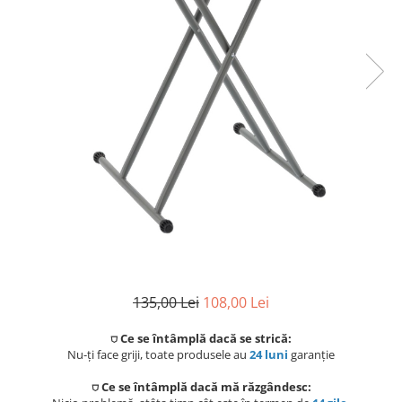
Coloane de dus
Seturi de dus
Sisteme de dus incastrate
Brate si palarii dus
Rigole si scurgere dus
Pare, furtunuri si accesorii
Accesorii dus
Toalete
Seturi WC complete
135,00 Lei
108,00 Lei
Rame instalare
⛉ Ce se întâmplă dacă se strică:
Nu-ți face griji, toate produsele au
24 luni
garanție
Clapete de actionare
⛉ Ce se întâmplă dacă mă răzgândesc: