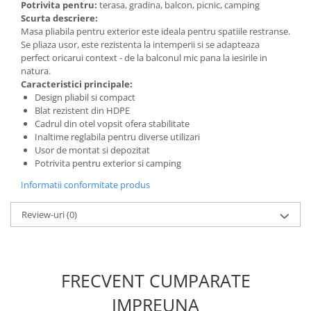
Potrivita pentru:
terasa, gradina, balcon, picnic, camping
Scurta descriere:
Masa pliabila pentru exterior este ideala pentru spatiile restranse.
Cosuri de gunoi
Se pliaza usor, este rezistenta la intemperii si se adapteaza
perfect oricarui context - de la balconul mic pana la iesirile in
Suporturi si accesorii de bucatarie
natura.
Caracteristici principale:
Design pliabil si compact
Living & hol
Blat rezistent din HDPE
Mobila living
Cadrul din otel vopsit ofera stabilitate
Inaltime reglabila pentru diverse utilizari
Usor de montat si depozitat
Comode
Potrivita pentru exterior si camping
Informatii conformitate produs
Mese cafea si decorative
Review-uri
(0)
Rafturi si biblioteci
Tabureti si fotolii
Mobila hol
FRECVENT CUMPARATE
IMPREUNA
Cuiere