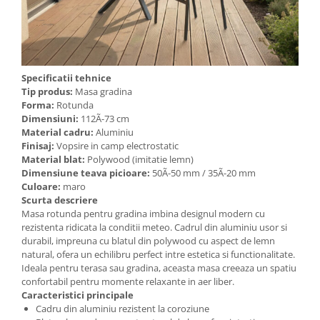
Specificatii tehnice
Tip produs:
Masa gradina
Forma:
Rotunda
Dimensiuni:
112Ã-73 cm
Material cadru:
Aluminiu
Finisaj:
Vopsire in camp electrostatic
Material blat:
Polywood (imitatie lemn)
Dimensiune teava picioare:
50Ã-50 mm / 35Ã-20 mm
Culoare:
maro
Scurta descriere
Masa rotunda pentru gradina imbina designul modern cu
rezistenta ridicata la conditii meteo. Cadrul din aluminiu usor si
durabil, impreuna cu blatul din polywood cu aspect de lemn
natural, ofera un echilibru perfect intre estetica si functionalitate.
Ideala pentru terasa sau gradina, aceasta masa creeaza un spatiu
confortabil pentru momente relaxante in aer liber.
Caracteristici principale
Cadru din aluminiu rezistent la coroziune