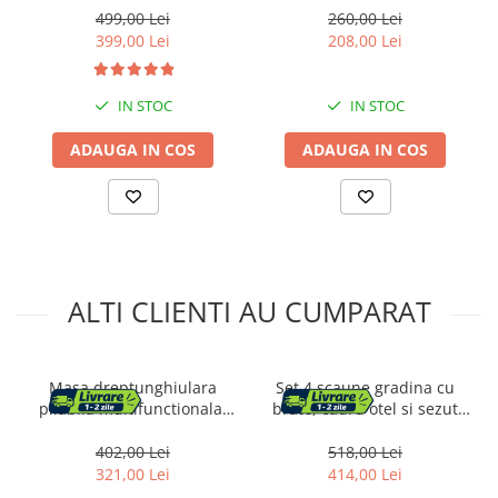
kg, 193x53x30 cm, gri
maxim 120 kg, gri
499,00 Lei
260,00 Lei
399,00 Lei
208,00 Lei
IN STOC
IN STOC
ADAUGA IN COS
ADAUGA IN COS
ALTI CLIENTI AU CUMPARAT
Masa dreptunghiulara
Set 4 scaune gradina cu
pliabila multifunctionala,
brate, cadru otel si sezut
1.8 m x 0.75 m x 0.75 m,
textilene, 53x72x92 cm,
neagra
maro
402,00 Lei
518,00 Lei
321,00 Lei
414,00 Lei