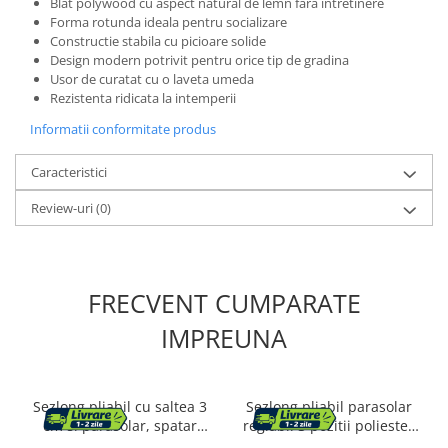
Blat polywood cu aspect natural de lemn fara intretinere
Forma rotunda ideala pentru socializare
Constructie stabila cu picioare solide
Design modern potrivit pentru orice tip de gradina
Usor de curatat cu o laveta umeda
Rezistenta ridicata la intemperii
Informatii conformitate produs
Caracteristici
Review-uri
(0)
FRECVENT CUMPARATE
IMPREUNA
Sezlong pliabil cu saltea 3
Sezlong pliabil parasolar
cm si parasolar, spatar
reglabil 3 pozitii poliester
reglabil 4 pozitii, max 150
metal, 188x57x38 cm,