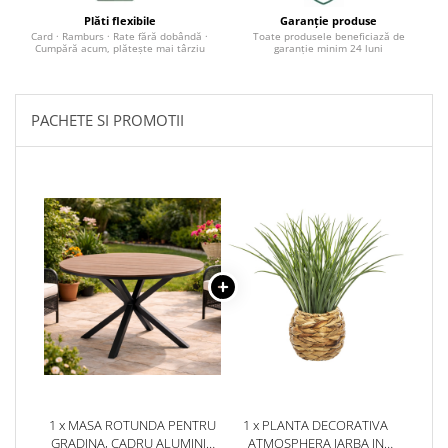
Dulapuri baie
Accesorii instalatii sanitare
Gratare si accesorii
Plăti flexibile
Garanție produse
Card · Ramburs · Rate fără dobândă ·
Toate produsele beneficiază de
Cumpără acum, plătește mai târziu
garanție minim 24 luni
Mobilier baie
Gratare de gradina
Oglinzi baie
PACHETE SI PROMOTII
Accesorii baie
Cuiere si suporturi prosoape
Rafturi si depozitare
Accesorii cada
Accesorii lavoare
Cosuri de rufe
Suporturi si accesorii de baie
1 x MASA ROTUNDA PENTRU
1 x PLANTA DECORATIVA
GRADINA, CADRU ALUMINIU
ATMOSPHERA IARBA IN