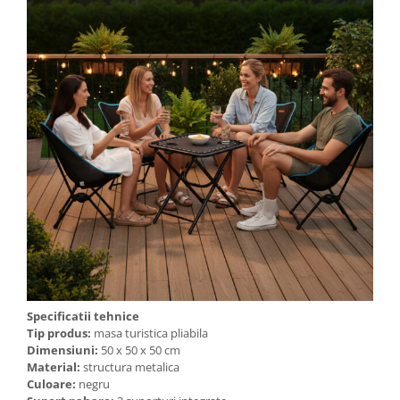
Specificatii tehnice
Tip produs:
masa turistica pliabila
Dimensiuni:
50 x 50 x 50 cm
Material:
structura metalica
Culoare:
negru