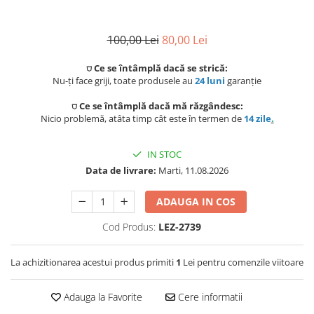
Preparat bauturi
Mese gradina
Ingrijire personala
Sisteme de ventilatie
Unelte pentru constructii
100,00 Lei
80,00 Lei
Storcatoare
Seturi mobilier
Uscatoare de par
Ventilatoare
Prelate, pavilioane, umbrele
⛉ Ce se întâmplă dacă se strică:
Fierbatoare
terasa
Instalatii sanitare
Nu-ți face griji, toate produsele au
24 luni
garanție
Placi de indreptat parul
Ingrijire locuinta
⛉ Ce se întâmplă dacă mă răzgândesc:
Sere si solarii
Fitinguri
Perii de par electrice
Nicio problemă, atâta timp cât este în termen de
14 zile
.
Fiare, statii & aparate de calcat cu
Piscine
abur
Case de gradina
Robineti de trecere
Ondulatoare
IN STOC
Data de livrare:
Marti, 11.08.2026
Aspiratoare
Corturi & articole camping
Robineti si accesorii calorifere
Epilatoare
ADAUGA IN COS
Accesorii aspiratoare
Scari
Usi de vizitare
Aparate de tuns & ras
Cod Produs:
LEZ-2739
Cantare corporale
Pavilioane
Scurgeri, sifoane, racorduri
Mobilier pentru baie
sanitare
La achizitionarea acestui produs primiti
1
Lei pentru comenzile viitoare
Prelate
Baza lavoar
Supape, reductoare, manometre,
Adauga la Favorite
Cere informatii
termometre
Umbrele