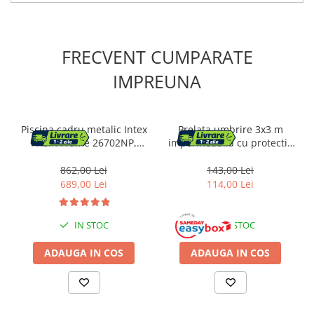
FRECVENT CUMPARATE
IMPREUNA
Piscina cadru metalic Intex
Prelata umbrire 3x3 m
Prism Frame 26702NP,
impermeabila cu protectie
305x76 cm, 4.500 litri, cu
UV, grad umbrire 90%, inele
toate accesoriile
inox, sfori incluse, husa
862,00 Lei
143,00 Lei
transport, gri grafit
689,00 Lei
114,00 Lei
IN STOC
IN STOC
ADAUGA IN COS
ADAUGA IN COS