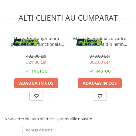
ALTI CLIENTI AU CUMPARAT
Masa dreptunghiulara
Masa de gradina cu cadru
pliabila multifunctionala,
metalic si blat din lemn
1.8 m x 0.75 m x 0.75 m,
impregnat, 120x60x71 cm,
neagra
natur
402,00 Lei
378,00 Lei
321,00 Lei
302,00 Lei
IN STOC
IN STOC
ADAUGA IN COS
ADAUGA IN COS
Newsletter
Nu rata ofertele si promotiile noastre