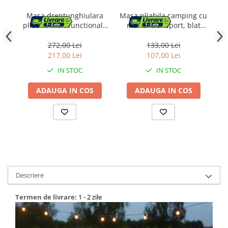
Masa dreptunghiulara
Masa pliabila camping cu
S
pliabila multifunctionala
maner transport, blat
br
evenimente hdpe,
MDF si cadru aluminiu,
t
180x74x74 cm, compacta,
80x60x70 cm, argintiu si
272,00 Lei
133,00 Lei
negru
negru
217,00 Lei
107,00 Lei
IN STOC
IN STOC
ADAUGA IN COS
ADAUGA IN COS
Descriere
Termen de livrare:
1 - 2 zile