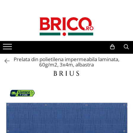
Toate Produsele
Baie
Baterii sanitare
Baterii bucatarie
Prelata din polietilena impermeabila laminata,
60g/m2, 3x4m, albastra
Baterii chiuveta baie
Baterii cada si dus
Baterii bideu si dus igienic
Accesorii baterii
Sisteme de dus