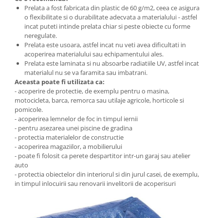
Radio cu ceas & portabile
Prelata a fost fabricata din plastic de 60 g/m2, ceea ce asigura
o flexibilitate si o durabilitate adecvata a materialului - astfel
Dormitor & birou
incat puteti intinde prelata chiar si peste obiecte cu forme
neregulate.
Mobila dormitor
Prelata este usoara, astfel incat nu veti avea dificultati in
acoperirea materialului sau echipamentului ales.
Prelata este laminata si nu absoarbe radiatiile UV, astfel incat
Dulapuri dormitor
materialul nu se va faramita sau imbatrani.
Aceasta poate fi utilizata ca:
Mese toaleta si oglinzi
- acoperire de protectie, de exemplu pentru o masina,
motocicleta, barca, remorca sau utilaje agricole, horticole si
Noptiere
pomicole.
- acoperirea lemnelor de foc in timpul iernii
Mobila birou
- pentru asezarea unei piscine de gradina
- protectia materialelor de constructie
Birouri
- acoperirea magaziilor, a mobilierului
- poate fi folosit ca perete despartitor intr-un garaj sau atelier
auto
Scaune birou
- protectia obiectelor din interiorul si din jurul casei, de exemplu,
Camera copilului
in timpul inlocuirii sau renovarii invelitorii de acoperisuri
Mese si scaune pentru copii
Fotolii pentru copii