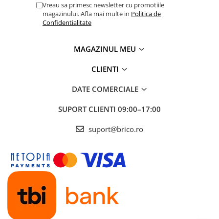
Vreau sa primesc newsletter cu promotiile
Seturi mobilier
magazinului. Afla mai multe in
Politica de
Prelate, pavilioane, umbrele
Confidentialitate
terasa
MAGAZINUL MEU
Sere si solarii
Piscine
CLIENTI
Case de gradina
DATE COMERCIALE
Corturi & articole camping
SUPORT CLIENTI
09:00–17:00
Scari
suport@brico.ro
Pavilioane
Prelate
Umbrele
Gratare si accesorii