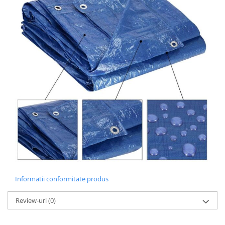
Depozitare jucarii
Jucarii si accesorii
Mobila copii
Depozitare si organizare
Cutii organizatoare
Garderobe
Organizatoare sertar si dulap
Rafturi depozitare
Umerase si huse haine
Informatii conformitate produs
Gradina & balcon
Review-uri
(0)
Unelte motorizate