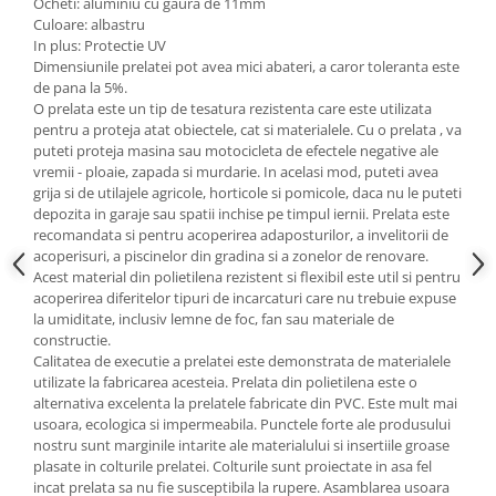
Ocheti: aluminiu cu gaura de 11mm
Culoare: albastru
In plus: Protectie UV
Cosuri de gunoi
Dimensiunile prelatei pot avea mici abateri, a caror toleranta este
de pana la 5%.
Suporturi si accesorii de bucatarie
O prelata este un tip de tesatura rezistenta care este utilizata
pentru a proteja atat obiectele, cat si materialele. Cu o prelata , va
puteti proteja masina sau motocicleta de efectele negative ale
Living & hol
vremii - ploaie, zapada si murdarie. In acelasi mod, puteti avea
Mobila living
grija si de utilajele agricole, horticole si pomicole, daca nu le puteti
depozita in garaje sau spatii inchise pe timpul iernii. Prelata este
recomandata si pentru acoperirea adaposturilor, a invelitorii de
Comode
acoperisuri, a piscinelor din gradina si a zonelor de renovare.
Acest material din polietilena rezistent si flexibil este util si pentru
acoperirea diferitelor tipuri de incarcaturi care nu trebuie expuse
Mese cafea si decorative
la umiditate, inclusiv lemne de foc, fan sau materiale de
constructie.
Rafturi si biblioteci
Calitatea de executie a prelatei este demonstrata de materialele
utilizate la fabricarea acesteia. Prelata din polietilena este o
Tabureti si fotolii
alternativa excelenta la prelatele fabricate din PVC. Este mult mai
usoara, ecologica si impermeabila. Punctele forte ale produsului
Mobila hol
nostru sunt marginile intarite ale materialului si insertiile groase
plasate in colturile prelatei. Colturile sunt proiectate in asa fel
Cuiere
incat prelata sa nu fie susceptibila la rupere. Asamblarea usoara