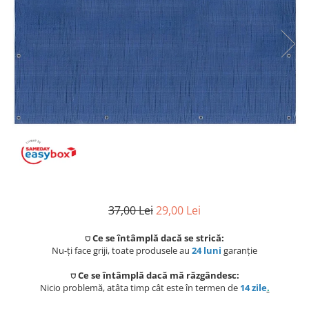
Coloane de dus
Seturi de dus
Sisteme de dus incastrate
Brate si palarii dus
Rigole si scurgere dus
Pare, furtunuri si accesorii
Accesorii dus
Toalete
37,00 Lei
29,00 Lei
Seturi WC complete
⛉ Ce se întâmplă dacă se strică:
Rame instalare
Nu-ți face griji, toate produsele au
24 luni
garanție
⛉ Ce se întâmplă dacă mă răzgândesc:
Clapete de actionare
Nicio problemă, atâta timp cât este în termen de
14 zile
.