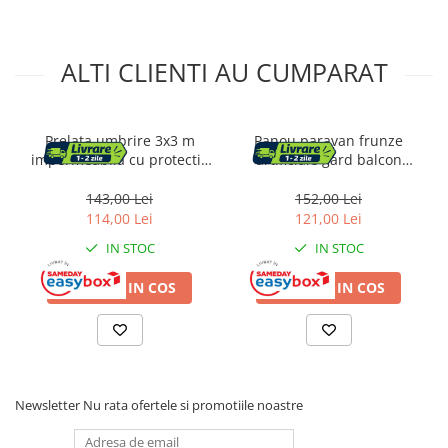
ALTI CLIENTI AU CUMPARAT
Prelata umbrire 3x3 m
Panou paravan frunze
impermeabila cu protectie
artificiale gard balcon
UV, grad umbrire 90%, inele
protectie uv, 100x500 cm,
inox, sfori incluse, husa
montaj facil, verde
143,00 Lei
152,00 Lei
transport, gri grafit
114,00 Lei
121,00 Lei
IN STOC
IN STOC
ADAUGA IN COS
ADAUGA IN COS
Newsletter
Nu rata ofertele si promotiile noastre