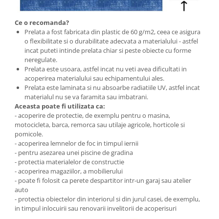
Ce o recomanda?
Prelata a fost fabricata din plastic de 60 g/m2, ceea ce asigura
o flexibilitate si o durabilitate adecvata a materialului - astfel
incat puteti intinde prelata chiar si peste obiecte cu forme
neregulate.
Prelata este usoara, astfel incat nu veti avea dificultati in
acoperirea materialului sau echipamentului ales.
Prelata este laminata si nu absoarbe radiatiile UV, astfel incat
materialul nu se va faramita sau imbatrani.
Aceasta poate fi utilizata ca:
- acoperire de protectie, de exemplu pentru o masina,
motocicleta, barca, remorca sau utilaje agricole, horticole si
pomicole.
- acoperirea lemnelor de foc in timpul iernii
- pentru asezarea unei piscine de gradina
- protectia materialelor de constructie
- acoperirea magaziilor, a mobilierului
- poate fi folosit ca perete despartitor intr-un garaj sau atelier
auto
- protectia obiectelor din interiorul si din jurul casei, de exemplu,
in timpul inlocuirii sau renovarii invelitorii de acoperisuri