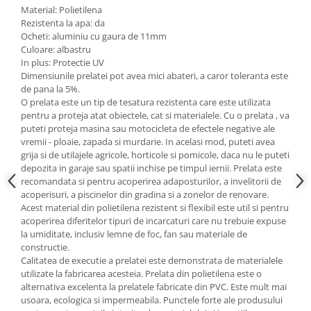
Material: Polietilena
Rezistenta la apa: da
Ocheti: aluminiu cu gaura de 11mm
Culoare: albastru
In plus: Protectie UV
Dimensiunile prelatei pot avea mici abateri, a caror toleranta este
de pana la 5%.
O prelata este un tip de tesatura rezistenta care este utilizata
pentru a proteja atat obiectele, cat si materialele. Cu o prelata , va
puteti proteja masina sau motocicleta de efectele negative ale
vremii - ploaie, zapada si murdarie. In acelasi mod, puteti avea
grija si de utilajele agricole, horticole si pomicole, daca nu le puteti
depozita in garaje sau spatii inchise pe timpul iernii. Prelata este
recomandata si pentru acoperirea adaposturilor, a invelitorii de
acoperisuri, a piscinelor din gradina si a zonelor de renovare.
Acest material din polietilena rezistent si flexibil este util si pentru
acoperirea diferitelor tipuri de incarcaturi care nu trebuie expuse
la umiditate, inclusiv lemne de foc, fan sau materiale de
constructie.
Calitatea de executie a prelatei este demonstrata de materialele
utilizate la fabricarea acesteia. Prelata din polietilena este o
alternativa excelenta la prelatele fabricate din PVC. Este mult mai
usoara, ecologica si impermeabila. Punctele forte ale produsului